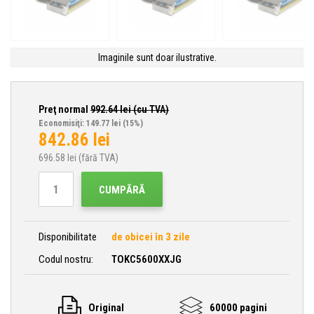
Imaginile sunt doar ilustrative.
Preţ normal
992.64
lei (cu TVA)
Economisiţi: 149.77 lei
(15%)
842.86
lei
696.58
lei (fără TVA)
CUMPĂRĂ
Disponibilitate
de obicei în 3 zile
Codul nostru:
TOKC5600XXJG
Original
60000 pagini