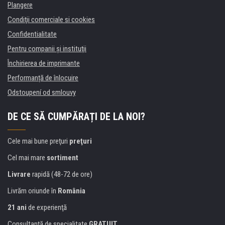
Plangere
Condiţii comerciale si cookies
Confidentialitate
Pentru companii și instituţii
Închirierea de imprimante
Performanță de înlocuire
Odstoupení od smlouvy
DE CE SĂ CUMPĂRAȚI DE LA NOI?
Cele mai bune preţuri
preţuri
Cel mai mare
sortiment
Livrare
rapidă (48-72 de ore)
Livrăm oriunde în
România
21 ani
de experienţă
Consultanţă de specialitate
GRATUIT