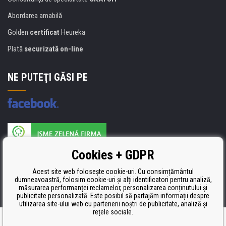
Abordarea amabilă
Golden
certificat
Heureka
Plată
securizată on-line
NE PUTEŢI GĂSI PE
Producătorul umpluturii de rezervă este certificat
Cookies + GDPR
ISO 9001, ISO 14001 şi STMC.
Acest site web folosește cookie-uri. Cu consimțământul
dumneavoastră, folosim cookie-uri și alți identificatori pentru analiză,
măsurarea performanței reclamelor, personalizarea conținutului și
publicitate personalizată. Este posibil să partajăm informații despre
utilizarea site-ului web cu partenerii noștri de publicitate, analiză și
rețele sociale.