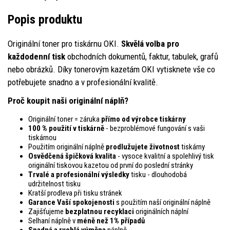
Popis produktu
Originální toner pro tiskárnu OKI.
Skvělá volba pro
každodenní tisk
obchodních dokumentů, faktur, tabulek, grafů
nebo obrázků. Díky tonerovým kazetám OKI vytisknete vše co
potřebujete snadno a v profesionální kvalitě.
Proč koupit naši originální náplň?
Originální toner = záruka
přímo od výrobce tiskárny
100 % použití v tiskárně
- bezproblémové fungování s vaši
tiskárnou
Použitím originální náplně
prodlužujete životnost
tiskárny
Osvědčená špičková kvalita
- vysoce kvalitní a spolehlivý tisk
originální tiskovou kazetou od první do poslední stránky
Trvalé a profesionální výsledky
tisku - dlouhodobá
udržitelnost tisku
Kratší prodleva při tisku stránek
Garance Vaší spokojenosti
s použitím naší originální náplně
Zajišťujeme
bezplatnou recyklaci
originálních náplní
Selhaní náplně v
méně než 1% případů
Snadná a rychlá výměna
náplně