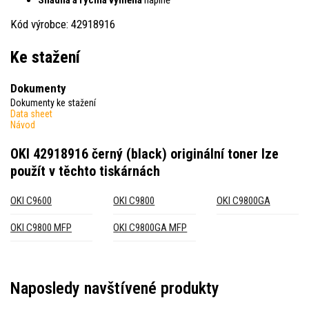
Kód výrobce: 42918916
Ke stažení
Dokumenty
Dokumenty ke stažení
Data sheet
Návod
OKI 42918916 černý (black) originální toner
lze
použít v těchto tiskárnách
OKI C9600
OKI C9800
OKI C9800GA
OKI C9800 MFP
OKI C9800GA MFP
Naposledy navštívené produkty