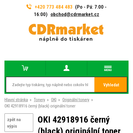
+420 773 484 483
(Po - Pá: 7:00 -
16:00)
obchod@cdrmarket.cz
Vyhledat
Hlavní stránka
»
Tonery
»
OKI
»
Originální tonery
»
OKI 42918916 černý (black) originální toner
OKI 42918916 černý
zpět na
výpis
(black) originální toner