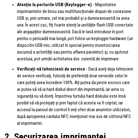
Atenție la porturile USB
(Keylogger-e)
- Majoritatea
imprimantelor de birou sau multifuncționale dispun de conexiune
USB și, prin urmare, cel mai probabil și a dumneavoastră va avea
una. În acest caz, fiți foarte atenți la unitățile flash USB conectate
ale angajaților dumneavoastră. Dacă le lasă introduse în port
pentru o perioadă mai lungă, pot folosi un keylogger hardware (un
dispozitiv USB mic, utilizat în special pentru monitorizarea
ascunsă a activității sau pentru aflarea parolelor) și, cu ajutorul
acestuia, pot urmări activitatea dvs. curentă de imprimare.
Verificați-vă tehnicienii de service
- Dacă aveți deja tehnicieni
de service verificați, folosiți de preferință doar serviciile celor în
care puteți avea încredere 100%. Ați putea da peste escroci care
ar putea să vă ia hard diskul direct din imprimantă, iar asta cu
siguranță nu vă doriți. Împotriva furtului hard diskului este însă
posibil să vă protejați și prin faptul că acesta va fi criptat, iar
accesul la panoul de control îl veți oferi doar anumitor utilizatori,
după apropierea cardului NFC menționat mai sus de cititorul NFC
al imprimantei.
2. Securizarea imprimantei