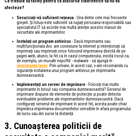
Ce trebuie să faceți pentru ca atacurile cibernetice să nu vă
afecteze?
Securizați-vă suficient rețeaua
- Una dintre cele mai frecvente
greșeli. Și totuși este suficient să rugați persoana responsabilă sau
specialistul IT să acorde mai multă atenție acestor măsuri de
securitate ale imprimantelor.
Instalați un program antivirus
- Dacă imprimanta sau
multifuncționala dvs. are conexiune la internet și intenționați să
imprimați sau imprimați orice folosind imprimarea directă de pe
pagini web, atunci, la fel ca în cazul computerului, există riscul ca,
de exemplu, un musafir nepoftit - malware - să ajungă în
imprimanta laser
. Prin urmare, în acest caz, v-am recomanda cu
siguranță instalarea unui program antivirus pe imprimanta
dumneavoastră.
Implementați un server de imprimare
- Folosiți mai multe
imprimante în biroul sau compania dumneavoastră? Serverul de
imprimare dispune de elemente de protecție și poate detecta
eventualele probleme ale imprimantelor dumneavoastră. Dacă
configurați serverul de imprimare în acest fel, acesta poate chiar
împiedica imprimarea documentelor sensibile în afara programului
de lucru sau din surse la distanță.
3. Cunoașterea politicii de