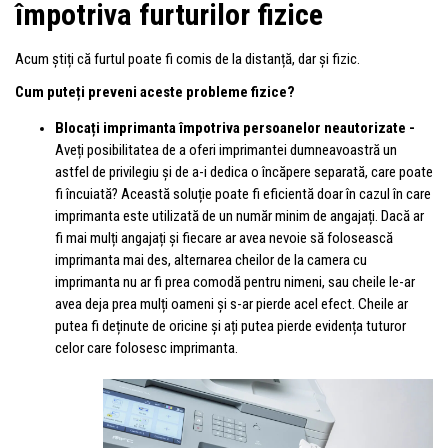
împotriva furturilor fizice
Acum știți că furtul poate fi comis de la distanță, dar și fizic.
Cum puteți preveni aceste probleme fizice?
Blocați imprimanta împotriva persoanelor neautorizate -
Aveți posibilitatea de a oferi imprimantei dumneavoastră un
astfel de privilegiu și de a-i dedica o încăpere separată, care poate
fi încuiată? Această soluție poate fi eficientă doar în cazul în care
imprimanta este utilizată de un număr minim de angajați. Dacă ar
fi mai mulți angajați și fiecare ar avea nevoie să folosească
imprimanta mai des, alternarea cheilor de la camera cu
imprimanta nu ar fi prea comodă pentru nimeni, sau cheile le-ar
avea deja prea mulți oameni și s-ar pierde acel efect. Cheile ar
putea fi deținute de oricine și ați putea pierde evidența tuturor
celor care folosesc imprimanta.