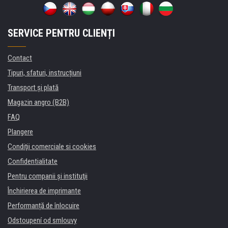
SERVICE PENTRU CLIENȚI
Contact
Tipuri, sfaturi, instrucțiuni
Transport şi plată
Magazin angro (B2B)
FAQ
Plangere
Condiţii comerciale si cookies
Confidentialitate
Pentru companii și instituţii
Închirierea de imprimante
Performanță de înlocuire
Odstoupení od smlouvy