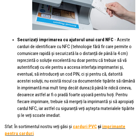
Securizați imprimarea cu ajutorul unui card NFC
- Aceste
carduri de identificare cu NFC (tehnologie fără fir care permite o
comunicare rapidă și securizată la o distanță de până la 4 cm)
reprezintă o soluție excelentă nu doar pentru că trebuie să vă
autentificați cu ele pentru a accesa interfața imprimantei și,
eventual, să introduceți un cod PIN, ci și pentru că, datorită
acestei soluții, nu există riscul ca documentele tipărite să rămână
în imprimantă mai mult timp decât durează până le ridică cineva,
deoarece astfel ar fi o pradă foarte ușoară pentru hoți. Pentru
fiecare imprimare, trebuie să mergeți la imprimantă și să apropiați
cardul NFC, iar astfel cu siguranță veți aștepta materialele tipărite
și le veți scoate imediat.
Sfat: În sortimentul nostru veți găsi și
carduri PVC
și
imprimante
pentru carduri
.