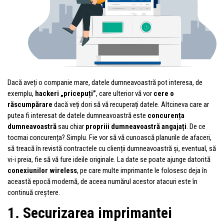
Dacă aveți o companie mare, datele dumneavoastră pot interesa, de
exemplu,
hackeri „pricepuți”
, care ulterior vă vor
cere o
răscumpărare
dacă veți dori să vă recuperați datele. Altcineva care ar
putea fi interesat de datele dumneavoastră este
concurența
dumneavoastră
sau chiar
propriii dumneavoastră angajați
. De ce
tocmai concurența? Simplu. Fie vor să vă cunoască planurile de afaceri,
să treacă în revistă contractele cu clienții dumneavoastră și, eventual, să
vi-i preia, fie să vă fure ideile originale. La date se poate ajunge datorită
conexiunilor wireless
, pe care multe imprimante le folosesc deja în
această epocă modernă, de aceea numărul acestor atacuri este în
continuă creștere.
1. Securizarea imprimantei