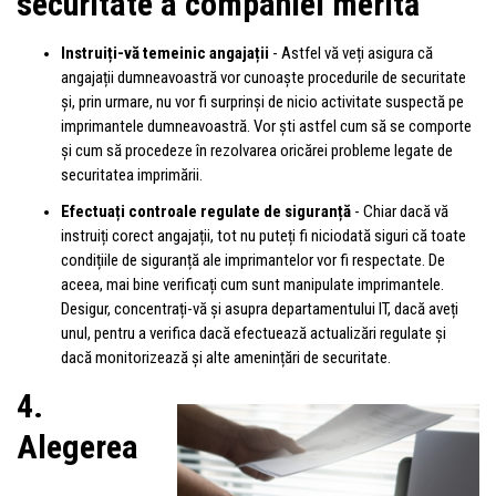
securitate a companiei merită
Instruiți-vă temeinic angajații
- Astfel vă veți asigura că
angajații dumneavoastră vor cunoaște procedurile de securitate
și, prin urmare, nu vor fi surprinși de nicio activitate suspectă pe
imprimantele dumneavoastră. Vor ști astfel cum să se comporte
și cum să procedeze în rezolvarea oricărei probleme legate de
securitatea imprimării.
Efectuați controale regulate de siguranță
- Chiar dacă vă
instruiți corect angajații, tot nu puteți fi niciodată siguri că toate
condițiile de siguranță ale imprimantelor vor fi respectate. De
aceea, mai bine verificați cum sunt manipulate imprimantele.
Desigur, concentrați-vă și asupra departamentului IT, dacă aveți
unul, pentru a verifica dacă efectuează actualizări regulate și
dacă monitorizează și alte amenințări de securitate.
4.
Alegerea