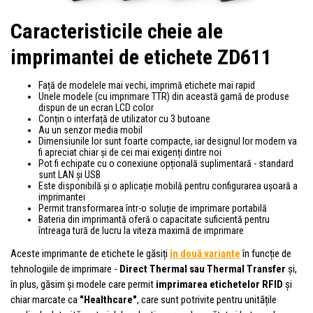
Caracteristicile cheie ale
imprimantei de etichete ZD611
Față de modelele mai vechi, imprimă etichete mai rapid
Unele modele (cu imprimare TTR) din această gamă de produse
dispun de un ecran LCD color
Conțin o interfață de utilizator cu 3 butoane
Au un senzor media mobil
Dimensiunile lor sunt foarte compacte, iar designul lor modern va
fi apreciat chiar și de cei mai exigenți dintre noi
Pot fi echipate cu o conexiune opțională suplimentară - standard
sunt LAN și USB
Este disponibilă și o aplicație mobilă pentru configurarea ușoară a
imprimantei
Permit transformarea într-o soluție de imprimare portabilă
Bateria din imprimantă oferă o capacitate suficientă pentru
întreaga tură de lucru la viteza maximă de imprimare
Aceste imprimante de etichete le găsiți
în două variante
în funcție de
tehnologiile de imprimare -
Direct Thermal
sau
Thermal Transfer
și,
în plus, găsim și modele care permit
imprimarea etichetelor RFID
și
chiar marcate ca
"Healthcare"
, care sunt potrivite pentru unitățile