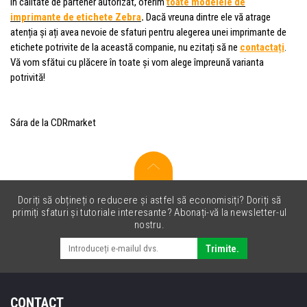
În calitate de partener autorizat, oferim
toate modelele de
imprimante de etichete Zebra
.
Dacă vreuna dintre ele vă atrage
atenția și ați avea nevoie de sfaturi pentru alegerea unei imprimante de
etichete potrivite de la această companie, nu ezitați să ne
contactați
.
Vă vom sfătui cu plăcere în toate și vom alege împreună varianta
potrivită!
Sára de la CDRmarket
Doriți să obțineți o reducere și astfel să economisiți? Doriți să
primiți sfaturi și tutoriale interesante? Abonați-vă la newsletter-ul
nostru.
Trimite.
CONTACT