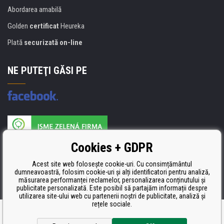
Abordarea amabilă
Golden
certificat
Heureka
Plată
securizată on-line
NE PUTEŢI GĂSI PE
Producătorul umpluturii de rezervă este certificat
Cookies + GDPR
ISO 9001, ISO 14001 şi STMC.
Acest site web folosește cookie-uri. Cu consimțământul
dumneavoastră, folosim cookie-uri și alți identificatori pentru analiză,
măsurarea performanței reclamelor, personalizarea conținutului și
publicitate personalizată. Este posibil să partajăm informații despre
utilizarea site-ului web cu partenerii noștri de publicitate, analiză și
rețele sociale.
Ecommerce solutions
BINARGON.cz