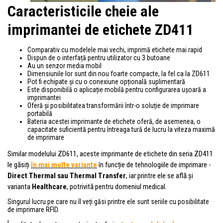
Caracteristicile cheie ale
imprimantei de etichete ZD411
Comparativ cu modelele mai vechi, imprimă etichete mai rapid
Dispun de o interfață pentru utilizator cu 3 butoane
Au un senzor media mobil
Dimensiunile lor sunt din nou foarte compacte, la fel ca la ZD611
Pot fi echipate și cu o conexiune opțională suplimentară
Este disponibilă o aplicație mobilă pentru configurarea ușoară a
imprimantei
Oferă și posibilitatea transformării într-o soluție de imprimare
portabilă
Bateria acestei imprimante de etichete oferă, de asemenea, o
capacitate suficientă pentru întreaga tură de lucru la viteza maximă
de imprimare
Similar modelului ZD611, aceste imprimante de etichete din seria ZD411
le găsiți
în mai multe variante
în funcție de tehnologiile de imprimare -
Direct Thermal sau Thermal Transfer
, iar printre ele se află și
varianta
Healthcare
, potrivită pentru domeniul medical.
Singurul lucru pe care nu îl veți găsi printre ele sunt seriile cu posibilitate
de imprimare RFID.