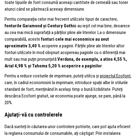
toate tipurile de font consumă aceeași cantitate de cerneală sau toner
atunci când se păstrează aceeași dimensiune.
Pentru comparația celor mai frecvent utilizate tipuri de caractere,
fonturile Garamond și Century Gothic
au ieșit cel mai bine, deoarece
au cea mai mică suprafață a părților pline ale literelor. La o dimensiune
comparabilă, aceste
fonturi cele mai economice au avut
aproximativ 3,40 %
acoperire a paginii. Părțile pline ale literelor altor
fonturi utilizate în mod obișnuit acopereau paginile cu o diferență mai
mult sau mai puțin pronunțată.
Verdana, de exemplu, a atins 4,55 %,
Arial 4,98 % și Tahoma 5,20 % acoperire a paginilor
.
Pentru a reduce costurile de imprimare, puteți utiliza și
proiectul Ecofont
,
care, în cadrul economisirii la imprimare, introduce spații albe în stilurile
standard de font, menținând în același timp o bună lizibilitate. Puteți
descărca Ecofont gratuit, iar economia poate ajunge, se pare, până la
20%.
Ajutați-vă cu controlerele
Dacă sunteți în căutarea unor controlere potrivite, care pot ajuta eficient
la reglarea consumului de consumabile, ați câștigat. Prin instalarea