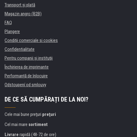
Transport şi plată
Magazin angro (B2B)
FAQ
Plangere
Condiţii comerciale si cookies
Confidentialitate
Pentru companii și instituţii
Închirierea de imprimante
Performanță de înlocuire
Odstoupení od smlouvy
DE CE SĂ CUMPĂRAȚI DE LA NOI?
Cele mai bune preţuri
preţuri
Cel mai mare
sortiment
Livrare
rapidă (48-72 de ore)