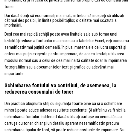
imprimării, ci și în ceea ce privește consumul propriu-zis de cerneală sau
toner.
Dar dacă doriți să economisiți mai mult, ar trebui să începeți să utilizați
cât mai des posibil, în limita posibilităților, o calitate mai scăzută a
imprimării.
Deși cea mai rapidă schiță poate avea limitele sale sub forma unei
lizibilități reduse a fonturilor mai mici sau a tabelelor Excel, veți consuma
semnificativ mai puțină cerneală. În plus, materialele de lucru suportă și
criterii mai puțin exigente pentru imprimare, de aceea limitați utilizarea
modului normal sau a celui de cea mai înaltă calitate doar la imprimarea
fotografiilor sau a documentelor text și grafice cu adevărat mai
importante.
Schimbarea fontului va contribui, de asemenea, la
reducerea consumului de toner
Din practica obișnuită știți cu siguranță foarte bine că și o schimbare
minoră poate aduce adesea rezultate excelente. Și altfel nu va fi nici la
schimbarea fontului. Indiferent dacă utilizați cartușe cu cerneală sau
cartușe cu toner, chiar și un detaliu aparent nesemnificativ, precum
schimbarea tipului de font, vă poate reduce costurile de imprimare. Nu