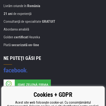
Livrăm oriunde în
România
21 ani
de experienţă
Consultanţă de specialitate
GRATUIT
Abordarea amabilă
Golden
certificat
Heureka
Plată
securizată on-line
NE PUTEŢI GĂSI PE
Producătorul umpluturii de rezervă este certificat
Cookies + GDPR
ISO 9001, ISO 14001 şi STMC.
Acest site web folosește cookie-uri. Cu consimțământul