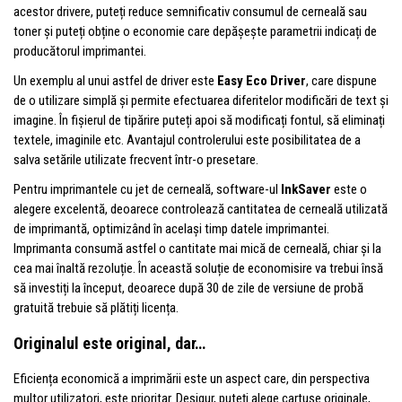
acestor drivere, puteți reduce semnificativ consumul de cerneală sau
toner și puteți obține o economie care depășește parametrii indicați de
producătorul imprimantei.
Un exemplu al unui astfel de driver este
Easy Eco Driver
, care dispune
de o utilizare simplă și permite efectuarea diferitelor modificări de text și
imagine. În fișierul de tipărire puteți apoi să modificați fontul, să eliminați
textele, imaginile etc. Avantajul controlerului este posibilitatea de a
salva setările utilizate frecvent într-o presetare.
Pentru imprimantele cu jet de cerneală, software-ul
InkSaver
este o
alegere excelentă, deoarece controlează cantitatea de cerneală utilizată
de imprimantă, optimizând în același timp datele imprimantei.
Imprimanta consumă astfel o cantitate mai mică de cerneală, chiar și la
cea mai înaltă rezoluție. În această soluție de economisire va trebui însă
să investiți la început, deoarece după 30 de zile de versiune de probă
gratuită trebuie să plătiți licența.
Originalul este original, dar…
Eficiența economică a imprimării este un aspect care, din perspectiva
multor utilizatori, este prioritar. Desigur, puteți alege cartușe originale,