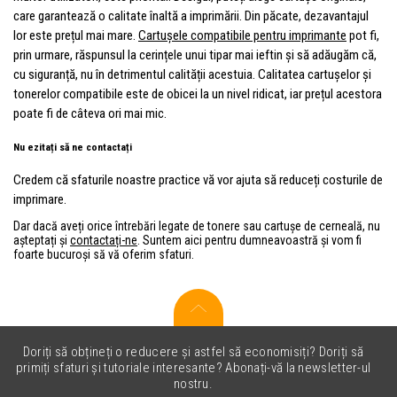
care garantează o calitate înaltă a imprimării. Din păcate, dezavantajul
lor este prețul mai mare.
Cartușele compatibile pentru imprimante
pot fi,
prin urmare, răspunsul la cerințele unui tipar mai ieftin și să adăugăm că,
cu siguranță, nu în detrimentul calității acestuia. Calitatea cartușelor și
tonerelor compatibile este de obicei la un nivel ridicat, iar prețul acestora
poate fi de câteva ori mai mic.
Nu ezitați să ne contactați
Credem că sfaturile noastre practice vă vor ajuta să reduceți costurile de
imprimare.
Dar dacă aveți orice întrebări legate de tonere sau cartușe de cerneală, nu
așteptați și
contactați-ne
. Suntem aici pentru dumneavoastră și vom fi
foarte bucuroși să vă oferim sfaturi.
Doriți să obțineți o reducere și astfel să economisiți? Doriți să
primiți sfaturi și tutoriale interesante? Abonați-vă la newsletter-ul
nostru.