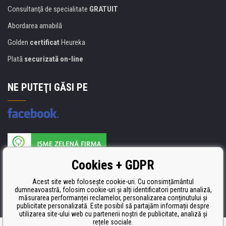
Consultanţă de specialitate
GRATUIT
Abordarea amabilă
Golden
certificat
Heureka
Plată
securizată on-line
NE PUTEŢI GĂSI PE
Producătorul umpluturii de rezervă este certificat
Cookies + GDPR
ISO 9001, ISO 14001 şi STMC.
Acest site web folosește cookie-uri. Cu consimțământul
dumneavoastră, folosim cookie-uri și alți identificatori pentru analiză,
măsurarea performanței reclamelor, personalizarea conținutului și
publicitate personalizată. Este posibil să partajăm informații despre
utilizarea site-ului web cu partenerii noștri de publicitate, analiză și
rețele sociale.