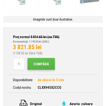
Imaginile sunt doar ilustrative.
Preţ normal
5 014.65
lei (cu TVA)
Economisiţi: 1 192.8 lei
(24%)
3 821.85
lei
3 158.55
lei (fără TVA)
CUMPĂRĂ
Disponibilitate
de obicei în 3 zile
Codul nostru:
CLXX945X2CCG
Original
Azuriu culoare