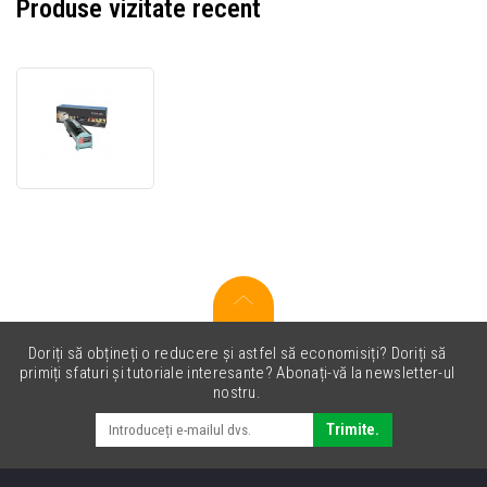
Produse vizitate recent
Lexmark
X945X2C
toner
original
cyan
Doriți să obțineți o reducere și astfel să economisiți? Doriți să
primiți sfaturi și tutoriale interesante? Abonați-vă la newsletter-ul
nostru.
Trimite.