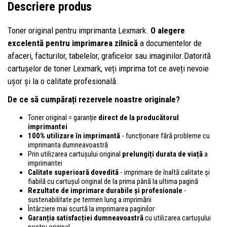
Descriere produs
Toner original pentru imprimanta Lexmark.
O alegere
excelentă pentru imprimarea zilnică
a documentelor de
afaceri, facturilor, tabelelor, graficelor sau imaginilor.Datorită
cartușelor de toner Lexmark, veți imprima tot ce aveți nevoie
ușor și la o calitate profesională.
De ce să cumpărați rezervele noastre originale?
Toner original = garanție
direct de la producătorul
imprimantei
100% utilizare în imprimantă
- funcționare fără probleme cu
imprimanta dumneavoastră
Prin utilizarea cartușului original
prelungiți durata de viață
a
imprimantei
Calitate superioară dovedită
- imprimare de înaltă calitate și
fiabilă cu cartușul original de la prima până la ultima pagină
Rezultate de imprimare durabile și profesionale
-
sustenabilitate pe termen lung a imprimării
Întârziere mai scurtă la imprimarea paginilor
Garanția satisfacției dumneavoastră
cu utilizarea cartușului
nostru original