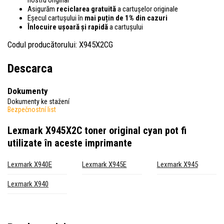
Asigurăm
reciclarea gratuită
a cartușelor originale
Eșecul cartușului în
mai puțin de 1% din cazuri
Înlocuire ușoară și rapidă
a cartușului
Codul producătorului: X945X2CG
Descarca
Dokumenty
Dokumenty ke stažení
Bezpečnostní list
Lexmark X945X2C toner original cyan
pot fi
utilizate în aceste imprimante
Lexmark X940E
Lexmark X945E
Lexmark X945
Lexmark X940