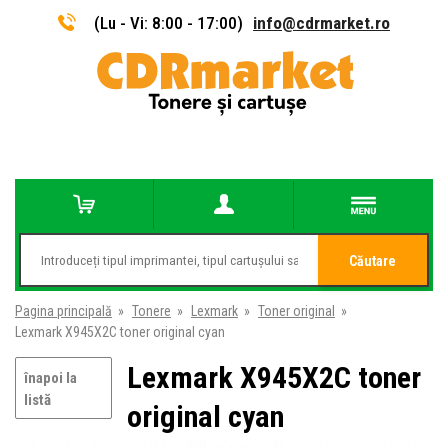
(Lu - Vi: 8:00 - 17:00)
info@cdrmarket.ro
Căutare
Pagina principală
»
Tonere
»
Lexmark
»
Toner original
»
Lexmark X945X2C toner original cyan
Lexmark X945X2C toner
înapoi la
listă
original cyan