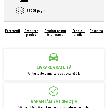
22000 pagini
Parametrii
Descriere
Destinat pentru
Produsul
Descarca
produs
imprimante
similar
LIVRARE GRATUITĂ
Pentru toate comenzile de peste 699 lei
GARANTĂM SATISFACŢIA
Vă garantăm că veți fi mulțumiți de cartușele noastre