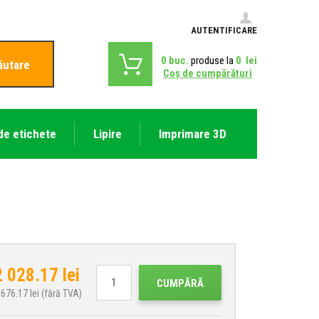
AUTENTIFICARE
0
buc.
produse la
0
lei
ăutare
Coş de cumpărături
de etichete
Lipire
Imprimare 3D
2 028.17
lei
CUMPĂRĂ
 676.17
lei (fără TVA)