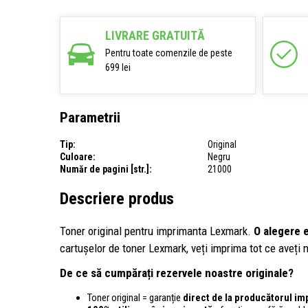
LIVRARE GRATUITĂ
Pentru toate comenzile de peste
699 lei
Parametrii
Tip:
Original
Culoare:
Negru
Număr de pagini [str.]:
21000
Descriere produs
Toner original pentru imprimanta Lexmark.
O alegere 
cartușelor de toner Lexmark, veți imprima tot ce aveți n
De ce să cumpărați rezervele noastre originale?
Toner original = garanție
direct de la producătorul im