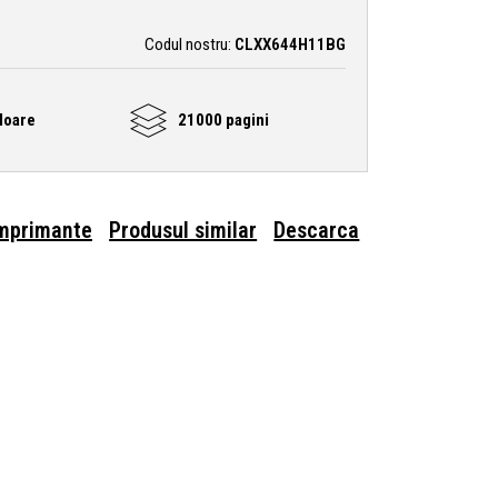
Codul nostru:
CLXX644H11BG
loare
21000 pagini
imprimante
Produsul similar
Descarca