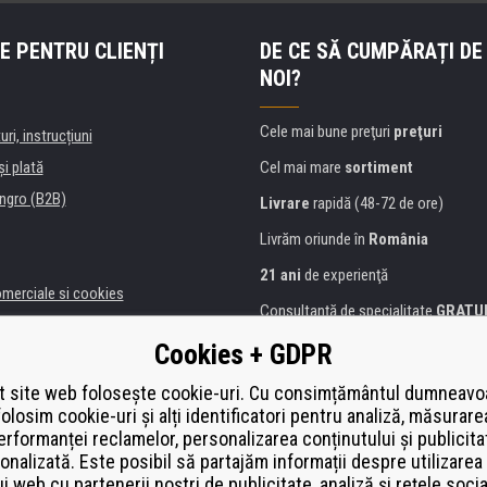
E PENTRU CLIENȚI
DE CE SĂ CUMPĂRAȚI DE
NOI?
Cele mai bune preţuri
preţuri
uri, instrucțiuni
şi plată
Cel mai mare
sortiment
ngro (B2B)
Livrare
rapidă (48-72 de ore)
Livrăm oriunde în
România
21 ani
de experienţă
omerciale si cookies
Consultanţă de specialitate
GRATU
alitate
Abordarea amabilă
Cookies + GDPR
anii și instituţii
Golden
certificat
Heureka
a de imprimante
 site web folosește cookie-uri. Cu consimțământul dumneavo
folosim cookie-uri și alți identificatori pentru analiză, măsurare
Plată
securizată on-line
ă de înlocuire
erformanței reclamelor, personalizarea conținutului și publicita
í od smlouvy
onalizată. Este posibil să partajăm informații despre utilizarea 
ui web cu partenerii noștri de publicitate, analiză și rețele socia