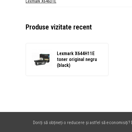
Lexmark X646DTE
Produse vizitate recent
Lexmark X644H11E
toner original negru
(black)
Doriți să obțineți o reducere și astfel să economisiți? D