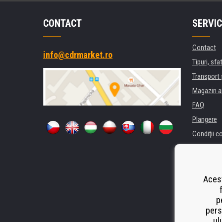
CONTACT
SERVIC
Contact
info@cdrmarket.ro
Tipuri, sfat
Transport 
Magazin a
FAQ
Plangere
Condiţii c
Confidenti
Pentru comp
Închiriere
Acest
Performanț
p
Odstoupen
pers
ul