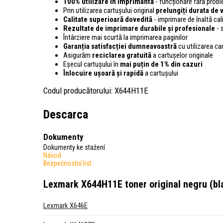
100% utilizare în imprimantă
- funcționare fără pro
Prin utilizarea cartușului original
prelungiți durata de v
Calitate superioară dovedită
- imprimare de înaltă cali
Rezultate de imprimare durabile și profesionale
- 
Întârziere mai scurtă la imprimarea paginilor
Garanția satisfacției dumneavoastră
cu utilizarea ca
Asigurăm
reciclarea gratuită
a cartușelor originale
Eșecul cartușului în
mai puțin de 1% din cazuri
Înlocuire ușoară și rapidă
a cartușului
Codul producătorului: X644H11E
Descarca
Dokumenty
Dokumenty ke stažení
Návod
Bezpečnostní list
Lexmark X644H11E toner original negru (bl
Lexmark X646E