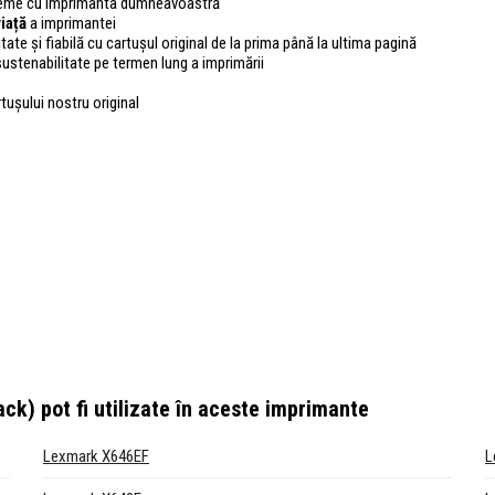
bleme cu imprimanta dumneavoastră
iață
a imprimantei
tate și fiabilă cu cartușul original de la prima până la ultima pagină
sustenabilitate pe termen lung a imprimării
rtușului nostru original
ack)
pot fi utilizate în aceste imprimante
Lexmark X646EF
L