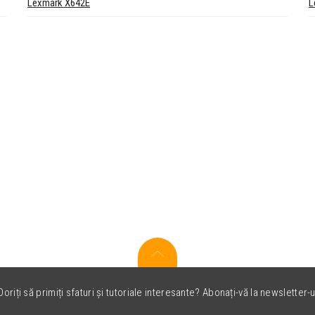
Lexmark X642E
L
oriți să primiți sfaturi și tutoriale interesante? Abonați-vă la newsletter-u