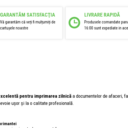
GARANTĂM SATISFACŢIA
LIVRARE RAPIDĂ
Vă garantăm că veți fi mulțumiți de
Produsele comandate pana
cartușele noastre
16:00 sunt expediate in ace
excelentă pentru imprimarea zilnică
a documentelor de afaceri, fact
evoie ușor și la o calitate profesională.
primantei