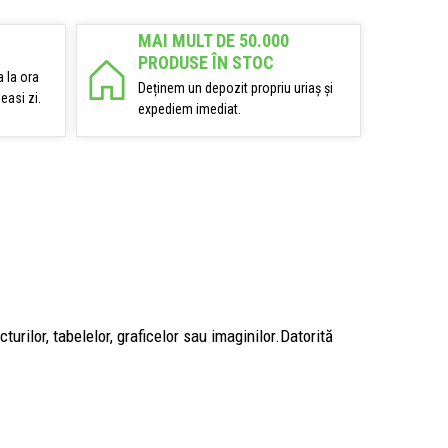
MAI MULT DE 50.000
PRODUSE ÎN STOC
 la ora
Deținem un depozit propriu uriaș și
easi zi.
expediem imediat.
urilor, tabelelor, graficelor sau imaginilor.Datorită