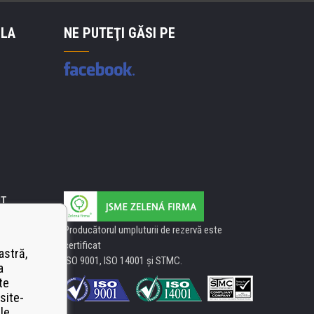
 LA
NE PUTEŢI GĂSI PE
IT
Producătorul umpluturii de rezervă este
certificat
astră,
ISO 9001, ISO 14001 şi STMC.
a
te
site-
le.