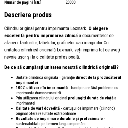
Număr de pagini [str.]:
20000
Descriere produs
Cilindru original pentru imprimanta Lexmark.
O alegere
excelentă pentru imprimarea zilnică
a documentelor de
afaceri, facturilor, tabelelor, graficelor sau imaginilor.Cu
unitatea cilindrică originală Lexmark, veți imprima tot ce aveți
nevoie ușor și la o calitate profesională.
De ce să cumpărați unitatea noastră cilindrică originală?
Unitate cilindrică originală = garanție
direct de la producătorul
imprimantei
100% utilizare în imprimantă
- funcționare fără probleme cu
imprimanta dumneavoastră
Prin utilizarea cilindrului original
prelungiți durata de viață
a
imprimantei
Calitate de vârf dovedită -
cartușul de imprimare (cilindric)
original oferă rezultate extraordinare
Rezultate de imprimare durabile și profesionale
-
sustenabilitate pe termen lung a imprimării