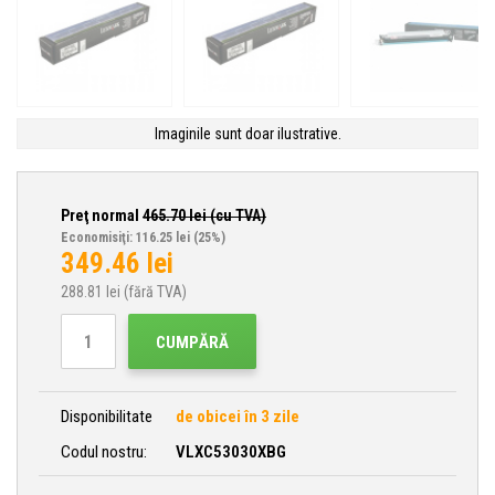
Imaginile sunt doar ilustrative.
Preţ normal
465.70
lei (cu TVA)
Economisiţi: 116.25 lei
(25%)
349.46
lei
288.81
lei (fără TVA)
CUMPĂRĂ
Disponibilitate
de obicei în 3 zile
Codul nostru:
VLXC53030XBG