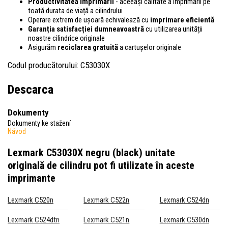
Productivitatea imprimării
- aceeași calitate a imprimării pe
toată durata de viață a cilindrului
Operare extrem de ușoară echivalează cu
imprimare eficientă
Garanția satisfacției dumneavoastră
cu utilizarea unității
noastre cilindrice originale
Asigurăm
reciclarea gratuită
a cartușelor originale
Codul producătorului: C53030X
Descarca
Dokumenty
Dokumenty ke stažení
Návod
Lexmark C53030X negru (black) unitate
originală de cilindru
pot fi utilizate în aceste
imprimante
Lexmark C520n
Lexmark C522n
Lexmark C524dn
Lexmark C524dtn
Lexmark C521n
Lexmark C530dn