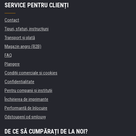
SERVICE PENTRU CLIENȚI
Contact
Tipuri, sfaturi, instrucțiuni
Transport şi plată
Magazin angro (B2B)
FAQ
Plangere
Condiţii comerciale si cookies
Confidentialitate
Pentru companii și instituţii
Închirierea de imprimante
Performanță de înlocuire
Odstoupení od smlouvy
DE CE SĂ CUMPĂRAȚI DE LA NOI?