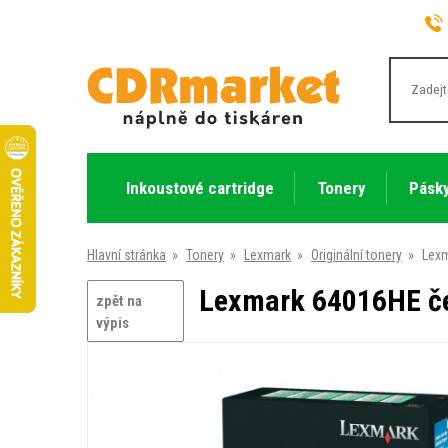
Inkoustové cartridge
Tonery
Pásky
Hlavní stránka
»
Tonery
»
Lexmark
»
Originální tonery
»
Lexm
Lexmark 64016HE čer
zpět na
výpis