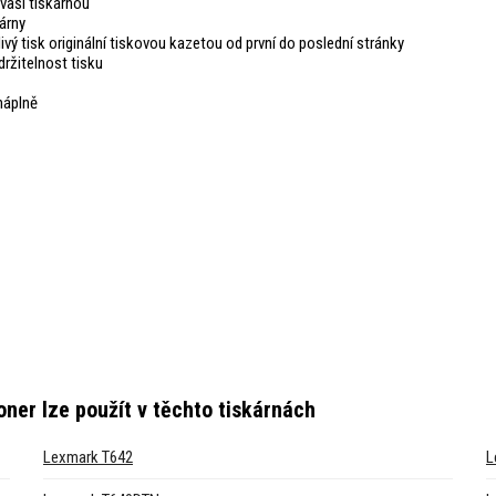
vaši tiskárnou
árny
livý tisk originální tiskovou kazetou od první do poslední stránky
ržitelnost tisku
náplně
oner
lze použít v těchto tiskárnách
Lexmark T642
L