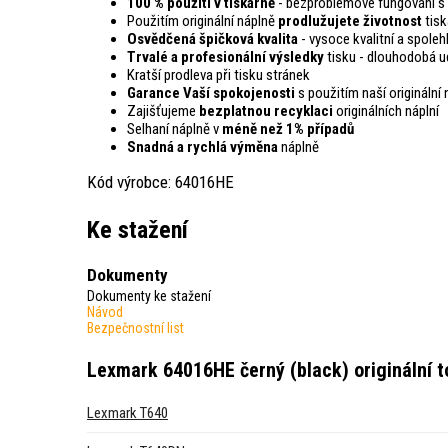
100 % použití v tiskárně
- bezproblémové fungování s 
Použitím originální náplně
prodlužujete životnost
tisk
Osvědčená špičková kvalita
- vysoce kvalitní a spoleh
Trvalé a profesionální výsledky
tisku - dlouhodobá ud
Kratší prodleva při tisku stránek
Garance Vaší spokojenosti
s použitím naší originální 
Zajišťujeme
bezplatnou recyklaci
originálních náplní
Selhaní náplně v
méně než 1% případů
Snadná a rychlá výměna
náplně
Kód výrobce: 64016HE
Ke stažení
Dokumenty
Dokumenty ke stažení
Návod
Bezpečnostní list
Lexmark 64016HE černý (black) originální t
Lexmark T640