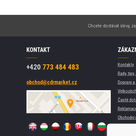
Chcete dostávat slevy, za
KONTAKT
ZÁKAZN
Kontakty
+420
773 484 483
Rady, tipy
obchod@cdrmarket.cz
Dopravy a 
Velkoobch
Časté dot
Reklamac
Obchodní 
GDPR
Pro firmy 