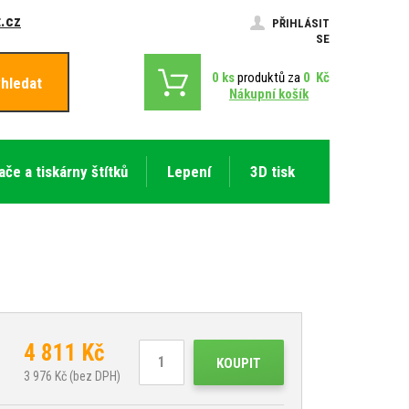
.cz
PŘIHLÁSIT
SE
0
ks
produktů za
0
Kč
hledat
Nákupní košík
ače a tiskárny štítků
Lepení
3D tisk
4 811
Kč
KOUPIT
3 976
Kč (bez DPH)