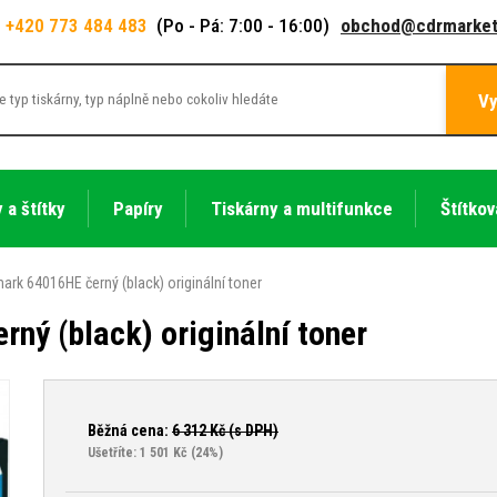
+420 773 484 483
(Po - Pá: 7:00 - 16:00)
obchod@cdrmarket
Vy
 a štítky
Papíry
Tiskárny a multifunkce
Štítkov
ark 64016HE černý (black) originální toner
ný (black) originální toner
Běžná cena:
6 312
Kč (s DPH)
Ušetříte: 1 501 Kč
(24%)