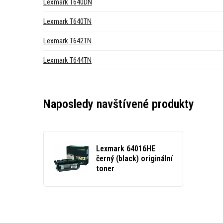
Lexmark T640DN
Lexmark T640TN
Lexmark T642TN
Lexmark T644TN
Naposledy navštívené produkty
Lexmark 64016HE
černý (black) originální
toner