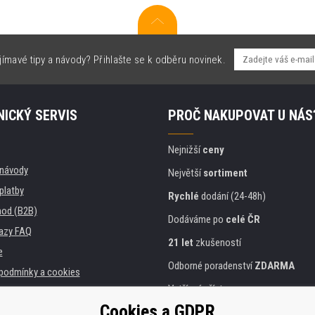
jímavé tipy a návody? Přihlašte se k odběru novinek.
ICKÝ SERVIS
PROČ NAKUPOVAT U NÁS
Nejnižší
ceny
, návody
Největší
sortiment
platby
Rychlé
dodání (24-48h)
od (B2B)
Dodáváme po
celé ČR
azy FAQ
21 let
zkušeností
e
Odborné poradenství
ZDARMA
podmínky a cookies
Vstřícný přístup
Cookies a GDPR
Zlatý
certifikát
Heureka
a instituce