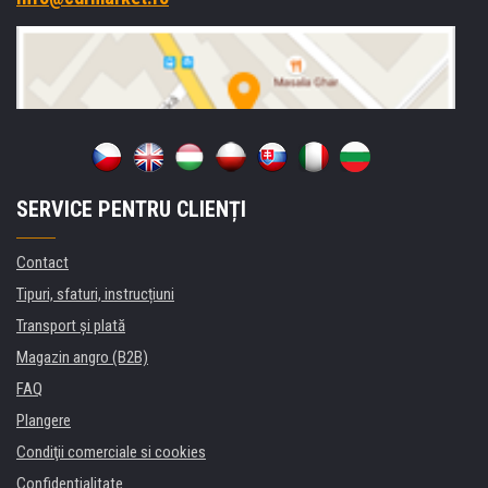
SERVICE PENTRU CLIENȚI
Contact
Tipuri, sfaturi, instrucțiuni
Transport şi plată
Magazin angro (B2B)
FAQ
Plangere
Condiţii comerciale si cookies
Confidentialitate