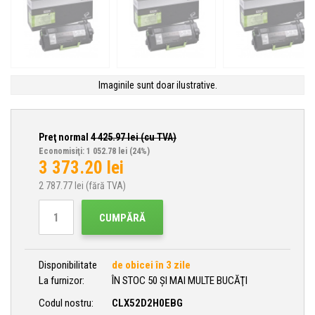
Imaginile sunt doar ilustrative.
Preţ normal
4 425.97
lei (cu TVA)
Economisiţi: 1 052.78 lei
(24%)
3 373.20
lei
2 787.77
lei (fără TVA)
CUMPĂRĂ
Disponibilitate
de obicei în 3 zile
La furnizor:
ÎN STOC 50 ȘI MAI MULTE BUCĂŢI
Codul nostru:
CLX52D2H0EBG