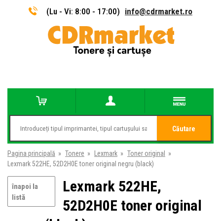
(Lu - Vi: 8:00 - 17:00)
info@cdrmarket.ro
Căutare
Pagina principală
»
Tonere
»
Lexmark
»
Toner original
»
Lexmark 522HE, 52D2H0E toner original negru (black)
Lexmark 522HE,
înapoi la
listă
52D2H0E toner original