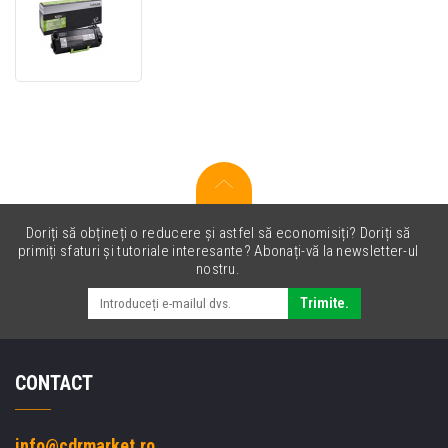
Lexmark
522HE,
52D2H0E
toner
original
negru
(black)
Doriți să obțineți o reducere și astfel să economisiți? Doriți să
primiți sfaturi și tutoriale interesante? Abonați-vă la newsletter-ul
nostru.
Trimite.
CONTACT
info@cdrmarket.ro