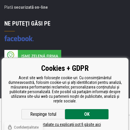
Plată
securizată on-line
NE PUTEŢI GĂSI PE
Producătorul umpluturii de rezervă este certificat
Cookies + GDPR
ISO 9001, ISO 14001 şi STMC.
Acest site web folosește cookie-uri. Cu consimțământul
dumneavoastră, folosim cookie-uri și alți identificatori pentru analiză,
măsurarea performanței reclamelor, personalizarea conținutului și
publicitate personalizată. Este posibil să partajăm informații despre
utilizarea site-ului web cu partenerii noștri de publicitate, analiză și
rețele sociale.
Ecommerce solutions
BINARGON.cz
Respinge totul
OK
Setări detaliate cu explicații pot fi găsite aici
Confidențialitate
© Toate drepturile rezervate CDRmarket.ro
Tonere şi cartuşe