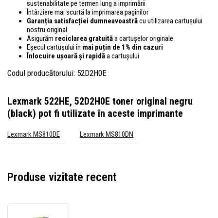
sustenabilitate pe termen lung a imprimării
Întârziere mai scurtă la imprimarea paginilor
Garanția satisfacției dumneavoastră
cu utilizarea cartușului
nostru original
Asigurăm
reciclarea gratuită
a cartușelor originale
Eșecul cartușului în
mai puțin de 1% din cazuri
Înlocuire ușoară și rapidă
a cartușului
Codul producătorului: 52D2H0E
Lexmark 522HE, 52D2H0E toner original negru
(black)
pot fi utilizate în aceste imprimante
Lexmark MS810DE
Lexmark MS810DN
Produse vizitate recent