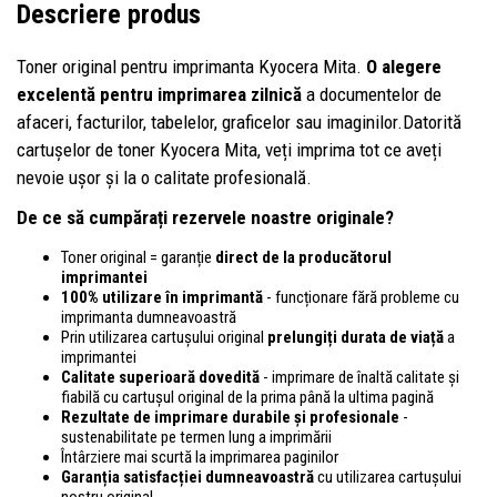
Descriere produs
Toner original pentru imprimanta Kyocera Mita.
O alegere
excelentă pentru imprimarea zilnică
a documentelor de
afaceri, facturilor, tabelelor, graficelor sau imaginilor.Datorită
cartușelor de toner Kyocera Mita, veți imprima tot ce aveți
nevoie ușor și la o calitate profesională.
De ce să cumpărați rezervele noastre originale?
Toner original = garanție
direct de la producătorul
imprimantei
100% utilizare în imprimantă
- funcționare fără probleme cu
imprimanta dumneavoastră
Prin utilizarea cartușului original
prelungiți durata de viață
a
imprimantei
Calitate superioară dovedită
- imprimare de înaltă calitate și
fiabilă cu cartușul original de la prima până la ultima pagină
Rezultate de imprimare durabile și profesionale
-
sustenabilitate pe termen lung a imprimării
Întârziere mai scurtă la imprimarea paginilor
Garanția satisfacției dumneavoastră
cu utilizarea cartușului
nostru original