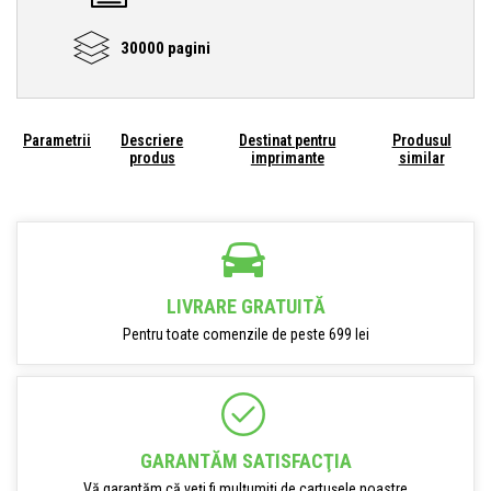
30000 pagini
Parametrii
Descriere
Destinat pentru
Produsul
produs
imprimante
similar
LIVRARE GRATUITĂ
Pentru toate comenzile de peste 699 lei
GARANTĂM SATISFACŢIA
Vă garantăm că veți fi mulțumiți de cartușele noastre