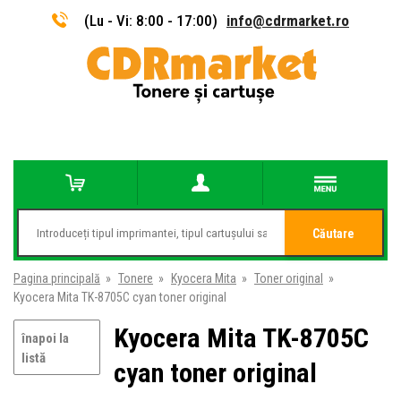
(Lu - Vi: 8:00 - 17:00)
info@cdrmarket.ro
Căutare
Pagina principală
»
Tonere
»
Kyocera Mita
»
Toner original
»
Kyocera Mita TK-8705C cyan toner original
Kyocera Mita TK-8705C
înapoi la
listă
cyan toner original