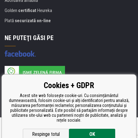
Abordarea amabilă
Golden
certificat
Heureka
Plată
securizată on-line
NE PUTEŢI GĂSI PE
Producătorul umpluturii de rezervă este certificat
Cookies + GDPR
ISO 9001, ISO 14001 şi STMC.
Acest site web folosește cookie-uri. Cu consimțământul
dumneavoastră, folosim cookie-uri și alți identificatori pentru analiză,
măsurarea performanței reclamelor, personalizarea conținutului și
publicitate personalizată. Este posibil să partajăm informații despre
utilizarea site-ului web cu partenerii noștri de publicitate, analiză și
rețele sociale.
Ecommerce solutions
BINARGON.cz
Respinge totul
OK