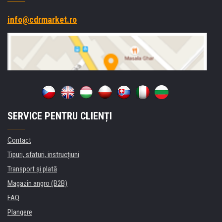
info@cdrmarket.ro
SERVICE PENTRU CLIENȚI
Contact
Tipuri, sfaturi, instrucțiuni
Transport şi plată
Magazin angro (B2B)
FAQ
Plangere