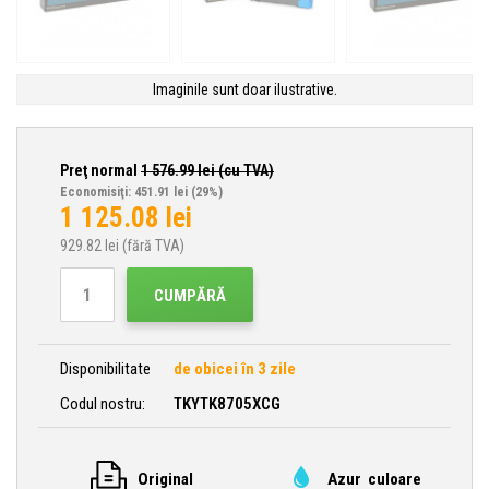
Imaginile sunt doar ilustrative.
Preţ normal
1 576.99
lei (cu TVA)
Economisiţi: 451.91 lei
(29%)
1 125.08
lei
929.82
lei (fără TVA)
CUMPĂRĂ
Disponibilitate
de obicei în 3 zile
Codul nostru:
TKYTK8705XCG
Original
Azur culoare