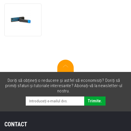
Kyocera
Mita
TK-
8705C
cyan
toner
original
Doriți să obțineți o reducere și astfel să economisiți? Doriți să
primiți sfaturi și tutoriale interesante? Abonați-vă la newsletter-ul
nostru.
Trimite.
CONTACT