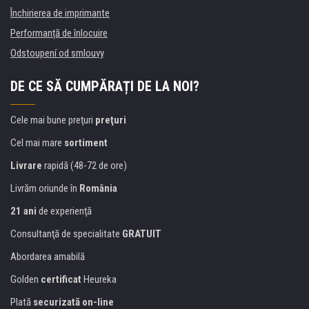
Închirierea de imprimante
Performanță de înlocuire
Odstoupení od smlouvy
DE CE SĂ CUMPĂRAȚI DE LA NOI?
Cele mai bune preţuri
preţuri
Cel mai mare
sortiment
Livrare
rapidă (48-72 de ore)
Livrăm oriunde în
România
21 ani
de experienţă
Consultanţă de specialitate
GRATUIT
Abordarea amabilă
Golden
certificat
Heureka
Plată
securizată on-line