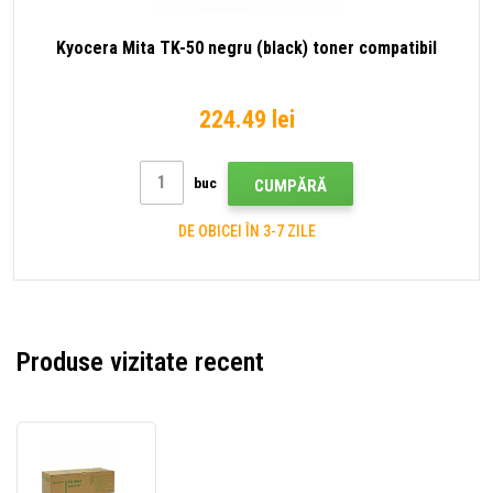
Kyocera Mita TK-50 negru (black) toner compatibil
224.49 lei
buc
CUMPĂRĂ
DE OBICEI ÎN 3-7 ZILE
Produse vizitate recent
Kyocera
Mita