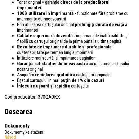
Toner original = garanție
direct de la producătorul
imprimantei
100% utilizare în imprimantă
- funcționare fără probleme cu
imprimanta dumneavoastră
Prin utilizarea cartușului original
prelungiți durata de viață
a
imprimantei
Calitate superioară dovedită
- imprimare de înaltă calitate și
fiabilă cu cartușul original de la prima până la ultima pagină
Rezultate de imprimare durabile și profesionale
-
sustenabilitate pe termen lung a imprimării
Întârziere mai scurtă la imprimarea paginilor
Garanția satisfacției dumneavoastră
cu utilizarea cartușului
nostru original
Asigurăm
reciclarea gratuită
a cartușelor originale
Eșecul cartușului în
mai puțin de 1% din cazuri
Înlocuire ușoară și rapidă
a cartușului
Cod producător: 370QA0KX
Descarca
Dokumenty
Dokumenty ke stažení
Návod