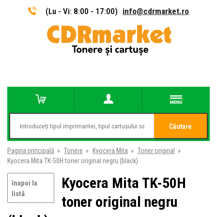
(Lu - Vi: 8:00 - 17:00)
info@cdrmarket.ro
Căutare
Pagina principală
»
Tonere
»
Kyocera Mita
»
Toner original
»
Kyocera Mita TK-50H toner original negru (black)
Kyocera Mita TK-50H
înapoi la
listă
toner original negru