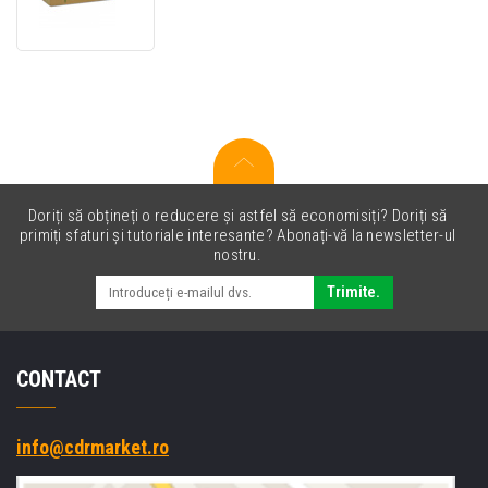
TK-
50H
toner
original
negru
(black)
Doriți să obțineți o reducere și astfel să economisiți? Doriți să
primiți sfaturi și tutoriale interesante? Abonați-vă la newsletter-ul
nostru.
Trimite.
CONTACT
info@cdrmarket.ro