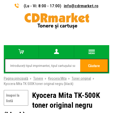
(Lu - Vi: 8:00 - 17:00)
info@cdrmarket.ro
Căutare
Pagina principală
»
Tonere
»
Kyocera Mita
»
Toner original
»
Kyocera Mita TK-500K toner original negru (black)
Kyocera Mita TK-500K
înapoi la
listă
toner original negru