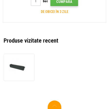
buc
CUMPĂRĂ
DE OBICEI ÎN 3 ZILE
Produse vizitate recent
Kyocera
Mita
TK-
500K
toner
original
negru
(black)