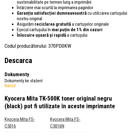
sustenabilitate pe termen lung a imprimării
Întârziere mai scurtă la imprimarea paginilor
Garanția satisfacției dumneavoastră
cu utilizarea cartușului
nostru original
Asigurăm
reciclarea gratuită
a cartușelor originale
Eșecul cartușului în
mai puțin de 1% din cazuri
Înlocuire ușoară și rapidă
a cartușului
Codul producătorului: 370PD0KW
Descarca
Dokumenty
Dokumenty ke stažení
Návod
Kyocera Mita TK-500K toner original negru
(black)
pot fi utilizate în aceste imprimante
Kyocera Mita FS-
Kyocera Mita FS-
C5016
C5016N