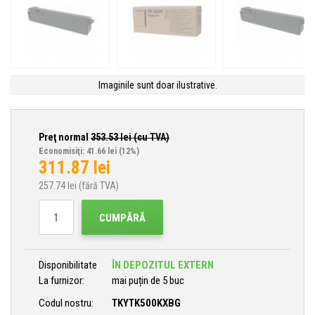
Imaginile sunt doar ilustrative.
Preţ normal
353.53
lei (cu TVA)
Economisiţi: 41.66 lei
(12%)
311.87
lei
257.74
lei (fără TVA)
CUMPĂRĂ
Disponibilitate
ÎN DEPOZITUL EXTERN
La furnizor:
mai puțin de 5 buc
Codul nostru:
TKYTK500KXBG