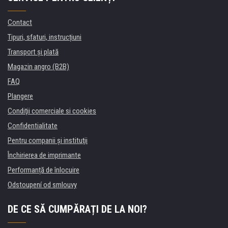
Contact
Tipuri, sfaturi, instrucțiuni
Transport şi plată
Magazin angro (B2B)
FAQ
Plangere
Condiţii comerciale si cookies
Confidentialitate
Pentru companii și instituţii
Închirierea de imprimante
Performanță de înlocuire
Odstoupení od smlouvy
DE CE SĂ CUMPĂRAȚI DE LA NOI?