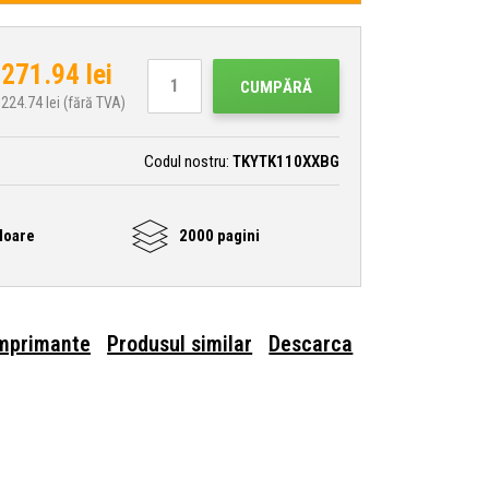
271.94
lei
CUMPĂRĂ
224.74
lei (fără TVA)
Codul nostru:
TKYTK110XXBG
loare
2000 pagini
imprimante
Produsul similar
Descarca