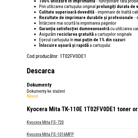
100% utilizare în imprimantă
- funcționare fără pro
Prin utilizarea cartușului original
prelungiți durata de v
Calitate superioară dovedită
- imprimare de înaltă cali
Rezultate de imprimare durabile și profesionale
- 
Întârziere mai scurtă la imprimarea paginilor
Garanția satisfacției dumneavoastră
cu utilizarea ca
Asigurăm
reciclarea gratuită
a cartușelor originale
Eșecul cartușului în
mai puțin de 1% din cazuri
Înlocuire ușoară și rapidă
a cartușului
Cod producător: 1T02FV0DE1
Descarca
Dokumenty
Dokumenty ke stažení
Návod
Kyocera Mita TK-110E 1T02FV0DE1 toner ori
Kyocera Mita FS-720
Kyocera Mita FS-1016MFP