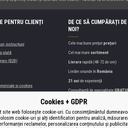
E PENTRU CLIENȚI
DE CE SĂ CUMPĂRAȚI DE
NOI?
Cele mai bune preţuri
preţuri
uri, instrucțiuni
şi plată
Cel mai mare
sortiment
ngro (B2B)
Livrare
rapidă (48-72 de ore)
Livrăm oriunde în
România
21 ani
de experienţă
omerciale si cookies
Consultanţă de specialitate
GRATU
alitate
Abordarea amabilă
Cookies + GDPR
anii și instituţii
Golden
certificat
Heureka
a de imprimante
 site web folosește cookie-uri. Cu consimțământul dumneavo
folosim cookie-uri și alți identificatori pentru analiză, măsurare
Plată
securizată on-line
ă de înlocuire
erformanței reclamelor, personalizarea conținutului și publicita
í od smlouvy