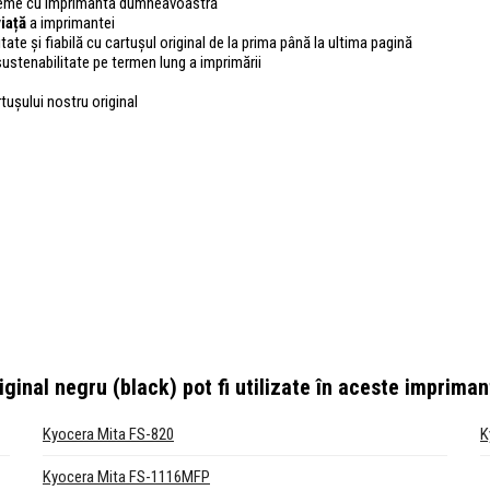
bleme cu imprimanta dumneavoastră
iață
a imprimantei
tate și fiabilă cu cartușul original de la prima până la ultima pagină
sustenabilitate pe termen lung a imprimării
rtușului nostru original
ginal negru (black)
pot fi utilizate în aceste impriman
Kyocera Mita FS-820
K
Kyocera Mita FS-1116MFP