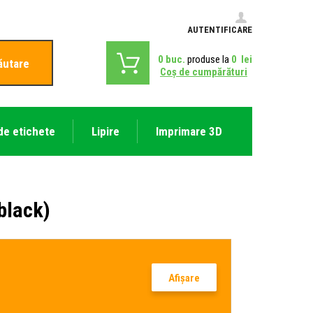
AUTENTIFICARE
0
buc.
produse la
0
lei
ăutare
Coş de cumpărături
de etichete
Lipire
Imprimare 3D
black)
Afişare