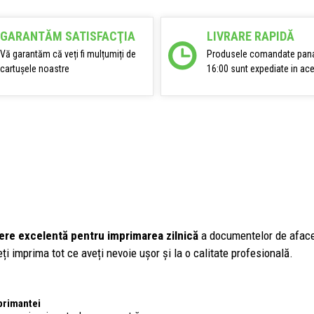
GARANTĂM SATISFACŢIA
LIVRARE RAPIDĂ
Vă garantăm că veți fi mulțumiți de
Produsele comandate pana
cartușele noastre
16:00 sunt expediate in ace
ere excelentă pentru imprimarea zilnică
a documentelor de afaceri,
ți imprima tot ce aveți nevoie ușor și la o calitate profesională.
primantei