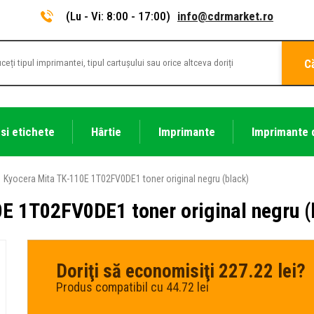
(Lu - Vi: 8:00 - 17:00)
info@cdrmarket.ro
C
 si etichete
Hârtie
Imprimante
Imprimante 
Kyocera Mita TK-110E 1T02FV0DE1 toner original negru (black)
E 1T02FV0DE1 toner original negru (
Doriţi să economisiţi 227.22 lei?
Produs compatibil cu 44.72 lei