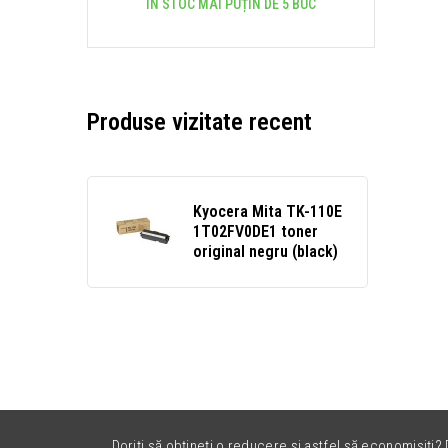
ÎN STOC MAI PUȚIN DE 5 BUC
Produse vizitate recent
Kyocera Mita TK-110E
1T02FV0DE1 toner
original negru (black)
Doriți să obțineți o reducere și astfel să economisiți? D