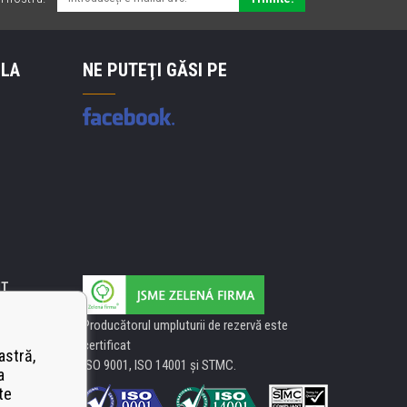
 LA
NE PUTEŢI GĂSI PE
IT
Producătorul umpluturii de rezervă este
certificat
astră,
ISO 9001, ISO 14001 şi STMC.
a
te