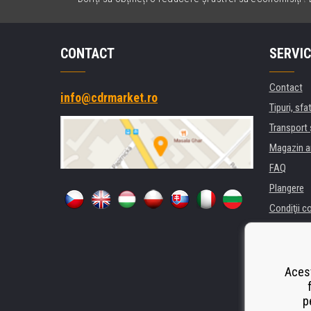
CONTACT
SERVIC
Contact
info@cdrmarket.ro
Tipuri, sfat
Transport 
Magazin a
FAQ
Plangere
Condiţii c
Confidenti
Pentru comp
Închiriere
Acest
Performanț
p
Odstoupen