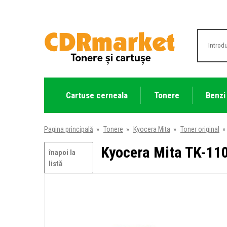
Cartuse cerneala
Tonere
Benzi
Pagina principală
»
Tonere
»
Kyocera Mita
»
Toner original
»
Kyocera Mita TK-110
înapoi la
listă