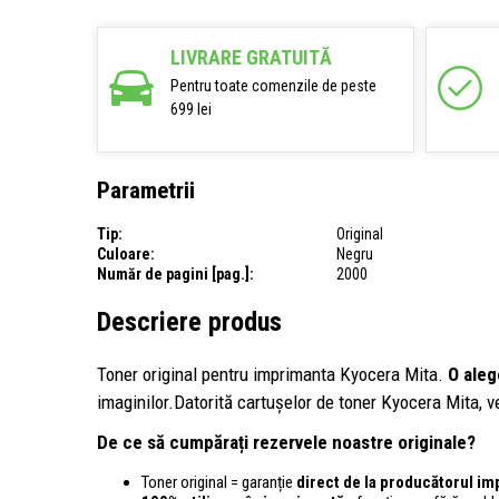
LIVRARE GRATUITĂ
Pentru toate comenzile de peste
699 lei
Parametrii
Tip:
Original
Culoare:
Negru
Număr de pagini [pag.]:
2000
Descriere produs
Toner original pentru imprimanta Kyocera Mita.
O aleg
imaginilor.Datorită cartușelor de toner Kyocera Mita, ve
De ce să cumpărați rezervele noastre originale?
Toner original = garanție
direct de la producătorul im