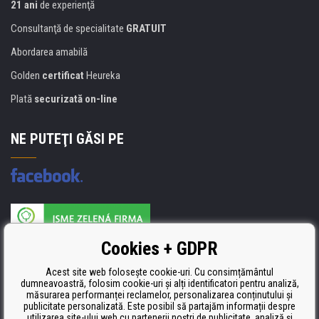
21 ani
de experienţă
Consultanţă de specialitate
GRATUIT
Abordarea amabilă
Golden
certificat
Heureka
Plată
securizată on-line
NE PUTEŢI GĂSI PE
Producătorul umpluturii de rezervă este certificat
Cookies + GDPR
ISO 9001, ISO 14001 şi STMC.
Acest site web folosește cookie-uri. Cu consimțământul
dumneavoastră, folosim cookie-uri și alți identificatori pentru analiză,
măsurarea performanței reclamelor, personalizarea conținutului și
publicitate personalizată. Este posibil să partajăm informații despre
utilizarea site-ului web cu partenerii noștri de publicitate, analiză și