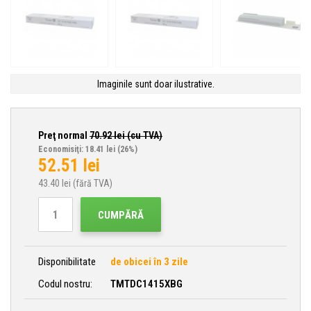
Imaginile sunt doar ilustrative.
Preţ normal
70.92
lei (cu TVA)
Economisiţi: 18.41 lei
(26%)
52.51
lei
43.40
lei (fără TVA)
CUMPĂRĂ
Disponibilitate
de obicei în 3 zile
Codul nostru:
TMTDC1415XBG