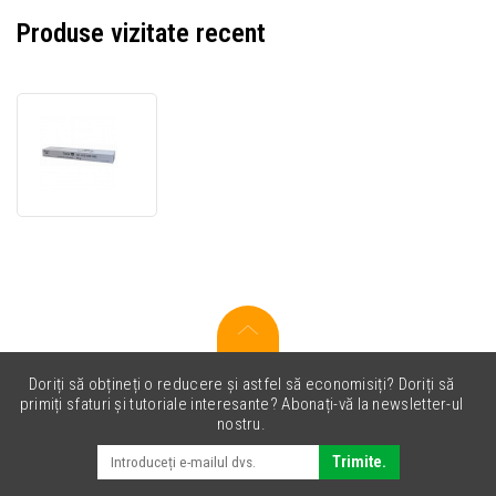
Produse vizitate recent
Kyocera
Mita
37054010
toner
original
negru
(black)
Doriți să obțineți o reducere și astfel să economisiți? Doriți să
primiți sfaturi și tutoriale interesante? Abonați-vă la newsletter-ul
nostru.
Trimite.