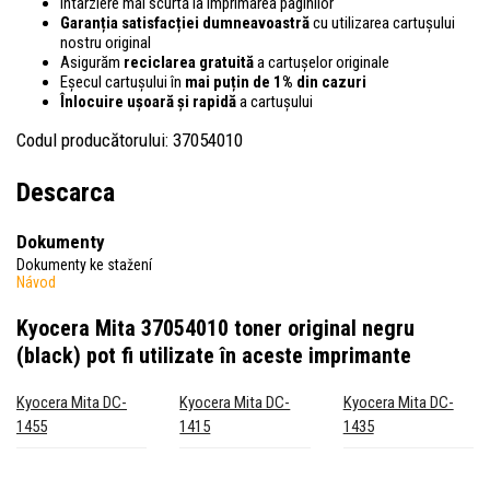
Întârziere mai scurtă la imprimarea paginilor
Garanția satisfacției dumneavoastră
cu utilizarea cartușului
nostru original
Asigurăm
reciclarea gratuită
a cartușelor originale
Eșecul cartușului în
mai puțin de 1% din cazuri
Înlocuire ușoară și rapidă
a cartușului
Codul producătorului: 37054010
Descarca
Dokumenty
Dokumenty ke stažení
Návod
Kyocera Mita 37054010 toner original negru
(black)
pot fi utilizate în aceste imprimante
Kyocera Mita DC-
Kyocera Mita DC-
Kyocera Mita DC-
1455
1415
1435