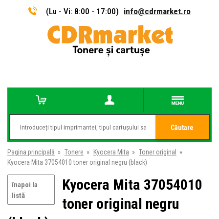
(Lu - Vi: 8:00 - 17:00)
info@cdrmarket.ro
Căutare
Pagina principală
»
Tonere
»
Kyocera Mita
»
Toner original
»
Kyocera Mita 37054010 toner original negru (black)
Kyocera Mita 37054010
înapoi la
listă
toner original negru