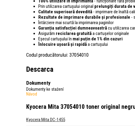
100% utilizare în imprimantă
- funcționare fără pro
Prin utilizarea cartușului original
prelungiți durata de v
Calitate superioară dovedită
- imprimare de înaltă cali
Rezultate de imprimare durabile și profesionale
- 
Întârziere mai scurtă la imprimarea paginilor
Garanția satisfacției dumneavoastră
cu utilizarea ca
Asigurăm
reciclarea gratuită
a cartușelor originale
Eșecul cartușului în
mai puțin de 1% din cazuri
Înlocuire ușoară și rapidă
a cartușului
Codul producătorului: 37054010
Descarca
Dokumenty
Dokumenty ke stažení
Návod
Kyocera Mita 37054010 toner original negru
Kyocera Mita DC-1455