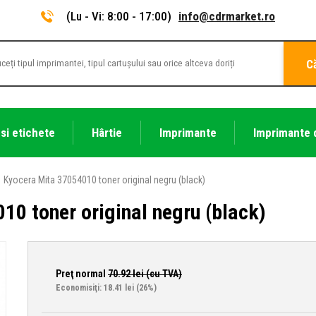
(Lu - Vi: 8:00 - 17:00)
info@cdrmarket.ro
C
 si etichete
Hârtie
Imprimante
Imprimante 
Kyocera Mita 37054010 toner original negru (black)
10 toner original negru (black)
Preţ normal
70.92
lei (cu TVA)
Economisiţi: 18.41 lei
(26%)