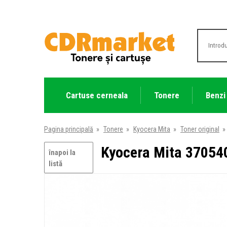
Cartuse cerneala
Tonere
Benzi
Pagina principală
»
Tonere
»
Kyocera Mita
»
Toner original
»
Kyocera Mita 370540
înapoi la
listă