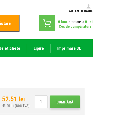
AUTENTIFICARE
0
buc.
produse la
0
lei
ăutare
Coş de cumpărături
de etichete
Lipire
Imprimare 3D
52.51
lei
CUMPĂRĂ
43.40
lei (fără TVA)