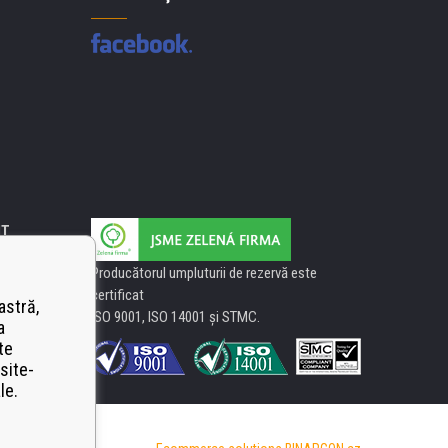
IT
Producătorul umpluturii de rezervă este
certificat
astră,
ISO 9001, ISO 14001 şi STMC.
a
te
site-
le.