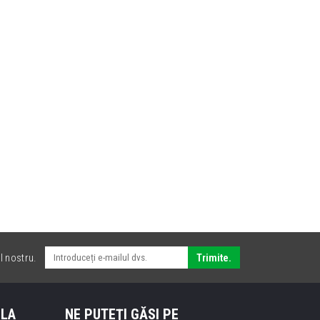
l nostru.
Trimite.
 LA
NE PUTEŢI GĂSI PE