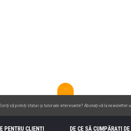
oriți să primiți sfaturi și tutoriale interesante? Abonați-vă la newsletter-u
E PENTRU CLIENȚI
DE CE SĂ CUMPĂRAȚI DE