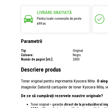
LIVRARE GRATUITĂ
Pentru toate comenzile de peste
699 lei
Parametrii
Tip:
Original
Culoare:
Negru
Număr de pagini [str.]:
2000
Descriere produs
Toner original pentru imprimanta Kyocera Mita.
O aleg
imaginilor.Datorită cartușelor de toner Kyocera Mita, ve
De ce să cumpărați rezervele noastre originale?
Toner original = garanție
direct de la producătorul im