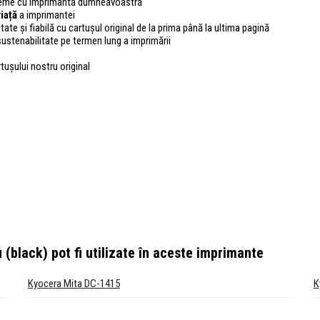
bleme cu imprimanta dumneavoastră
iață
a imprimantei
tate și fiabilă cu cartușul original de la prima până la ultima pagină
sustenabilitate pe termen lung a imprimării
rtușului nostru original
 (black)
pot fi utilizate în aceste imprimante
Kyocera Mita DC-1415
K