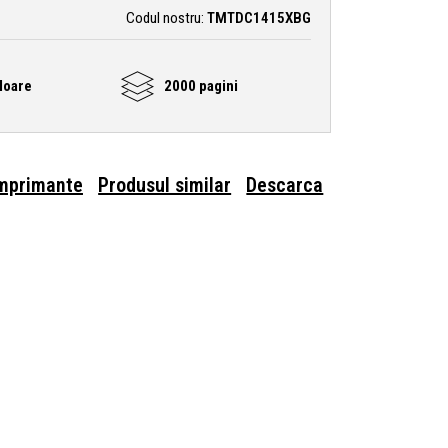
Codul nostru:
TMTDC1415XBG
loare
2000 pagini
imprimante
Produsul similar
Descarca