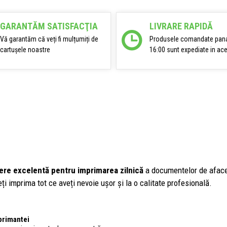
GARANTĂM SATISFACŢIA
LIVRARE RAPIDĂ
Vă garantăm că veți fi mulțumiți de
Produsele comandate pana
cartușele noastre
16:00 sunt expediate in ace
ere excelentă pentru imprimarea zilnică
a documentelor de afaceri,
ți imprima tot ce aveți nevoie ușor și la o calitate profesională.
primantei