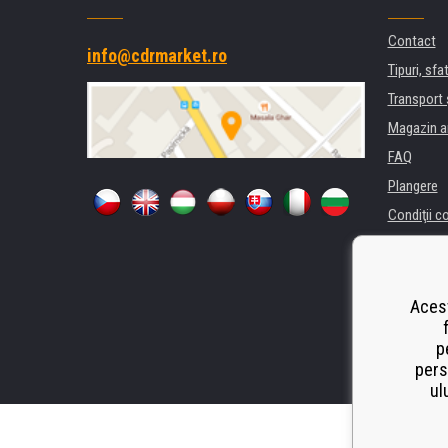
Contact
info@cdrmarket.ro
Tipuri, sfat
Transport 
Magazin a
FAQ
Plangere
Condiţii c
Confidenti
Pentru comp
Închiriere
Acest
Performanț
p
Odstoupen
pers
ul