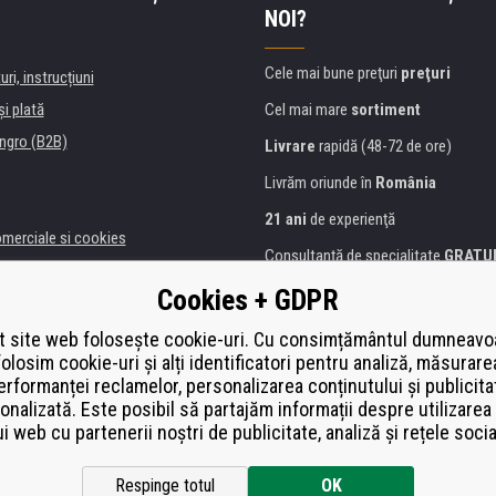
NOI?
Cele mai bune preţuri
preţuri
uri, instrucțiuni
şi plată
Cel mai mare
sortiment
ngro (B2B)
Livrare
rapidă (48-72 de ore)
Livrăm oriunde în
România
21 ani
de experienţă
omerciale si cookies
Consultanţă de specialitate
GRATU
alitate
Abordarea amabilă
Cookies + GDPR
anii și instituţii
Golden
certificat
Heureka
a de imprimante
 site web folosește cookie-uri. Cu consimțământul dumneavo
folosim cookie-uri și alți identificatori pentru analiză, măsurare
Plată
securizată on-line
ă de înlocuire
erformanței reclamelor, personalizarea conținutului și publicita
í od smlouvy
onalizată. Este posibil să partajăm informații despre utilizarea 
ui web cu partenerii noștri de publicitate, analiză și rețele socia
Respinge totul
OK