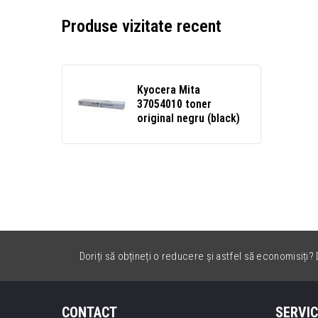
Produse vizitate recent
Kyocera Mita
37054010 toner
original negru (black)
Doriți să obțineți o reducere și astfel să economisiți? D
CONTACT
SERVIC