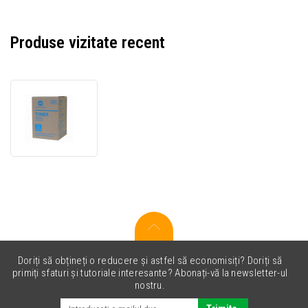
Produse vizitate recent
Konica
Minolta
TN-
310C
cyan
toner
original
Doriți să obțineți o reducere și astfel să economisiți? Doriți să
primiți sfaturi și tutoriale interesante? Abonați-vă la newsletter-ul
nostru.