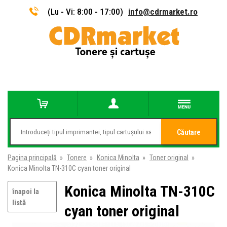
(Lu - Vi: 8:00 - 17:00)
info@cdrmarket.ro
Căutare
Pagina principală
»
Tonere
»
Konica Minolta
»
Toner original
»
Konica Minolta TN-310C cyan toner original
Konica Minolta TN-310C
înapoi la
listă
cyan toner original