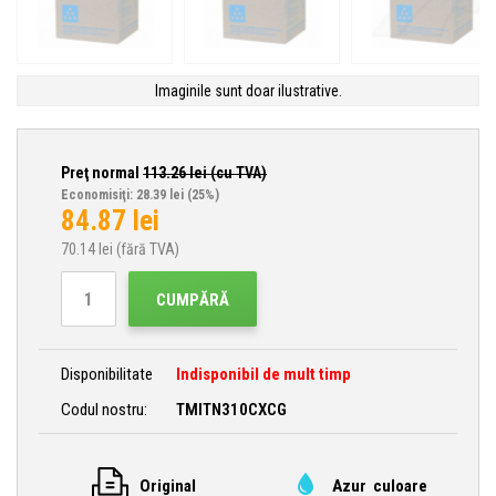
Imaginile sunt doar ilustrative.
Preţ normal
113.26
lei (cu TVA)
Economisiţi: 28.39 lei
(25%)
84.87
lei
70.14
lei (fără TVA)
CUMPĂRĂ
Disponibilitate
Indisponibil de mult timp
Codul nostru:
TMITN310CXCG
Original
Azur culoare