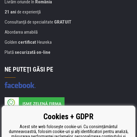
Livrăm oriunde în
România
21 ani
de experienţă
Consultanţă de specialitate
GRATUIT
Abordarea amabilă
Golden
certificat
Heureka
Plată
securizată on-line
NE PUTEŢI GĂSI PE
Producătorul umpluturii de rezervă este certificat
Cookies + GDPR
ISO 9001, ISO 14001 şi STMC.
Acest site web folosește cookie-uri. Cu consimțământul
dumneavoastră, folosim cookie-uri și alți identificatori pentru analiză,
măsurarea performanței reclamelor, personalizarea conținutului și