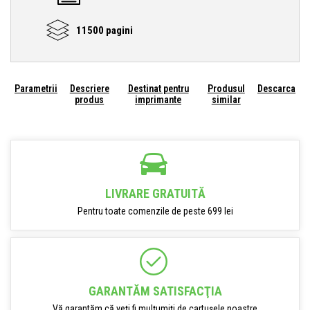
11500 pagini
Parametrii
Descriere
Destinat pentru
Produsul
Descarca
produs
imprimante
similar
LIVRARE GRATUITĂ
Pentru toate comenzile de peste 699 lei
GARANTĂM SATISFACŢIA
Vă garantăm că veți fi mulțumiți de cartușele noastre