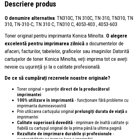
Descriere produs
O denumire alternativa
: TN310C, TN 310C, TN-310, TN310, TN
310, TN-310-C, TN 310 C, TN310 C, 4053-403 , 4053-603
Toner original pentru imprimanta Konica Minolta.
O alegere
excelentă pentru imprimarea zilnică
a documentelor de
afaceri, facturilor, tabelelor, graficelor sau imaginilor.Datorită
cartușelor de toner Konica Minolta, veți imprima tot ce aveți
nevoie cu ușurință și la o calitate profesională.
De ce să cumpărați rezervele noastre originale?
Toner original = garanție
direct de la producătorul
imprimantei
100% utilizare în imprimantă
- funcționare fără probleme cu
imprimanta dumneavoastră
Prin utilizarea cartușului original
prelungiți durata de viață
a
imprimantei
Calitate superioară dovedită
- imprimare de înaltă calitate și
fiabilă cu cartușul original de la prima până la ultima pagină
Rezultate de imprimare durabile și profesionale
-