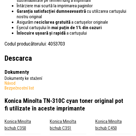
sustenabilitate pe termen lung a imprimării
Întârziere mai scurtă la imprimarea paginilor
Garanția satisfacției dumneavoastră
cu utilizarea cartușului
nostru original
Asigurăm
reciclarea gratuită
a cartușelor originale
Eșecul cartușului în
mai puțin de 1% din cazuri
Înlocuire ușoară și rapidă
a cartușului
Codul producătorului: 4053703
Descarca
Dokumenty
Dokumenty ke stažení
Návod
Bezpečnostní list
Konica Minolta TN-310C cyan toner original
pot
fi utilizate în aceste imprimante
Konica Minolta
Konica Minolta
Konica Minolta
bizhub C350
bizhub C351
bizhub C450