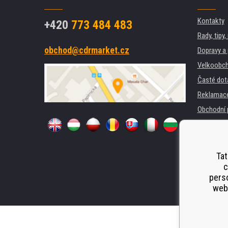
Kontakty
+420
773 484 483
Rady, tipy
obchod@cdrmarket.cz
Dopravy a 
Velkoobch
Časté dot
Reklamac
Obchodní 
GDPR
Pro firmy 
Pronájem 
Tat
c
Náhradní p
perso
Odstoupen
webu