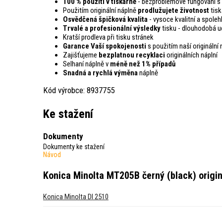
100 % použití v tiskárně
- bezproblémové fungování s 
Použitím originální náplně
prodlužujete životnost
tisk
Osvědčená špičková kvalita
- vysoce kvalitní a spoleh
Trvalé a profesionální výsledky
tisku - dlouhodobá ud
Kratší prodleva při tisku stránek
Garance Vaší spokojenosti
s použitím naší originální 
Zajišťujeme
bezplatnou recyklaci
originálních náplní
Selhaní náplně v
méně než 1% případů
Snadná a rychlá výměna
náplně
Kód výrobce: 8937755
Ke stažení
Dokumenty
Dokumenty ke stažení
Návod
Konica Minolta MT205B černý (black) origin
Konica Minolta DI 2510