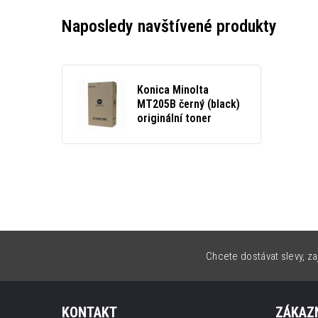
Naposledy navštívené produkty
Konica Minolta
MT205B černý (black)
originální toner
Chcete dostávat slevy, za
KONTAKT
ZÁKAZN