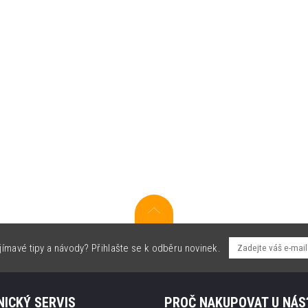
jímavé tipy a návody? Přihlašte se k odběru novinek.
ICKÝ SERVIS
PROČ NAKUPOVAT U NÁS