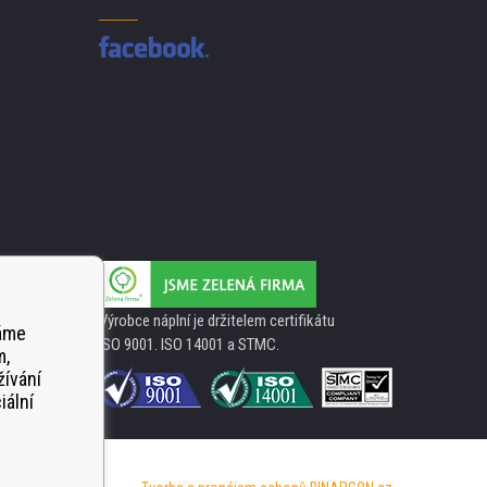
Výrobce náplní je držitelem certifikátu
váme
ISO 9001. ISO 14001 a STMC.
m,
žívání
iální