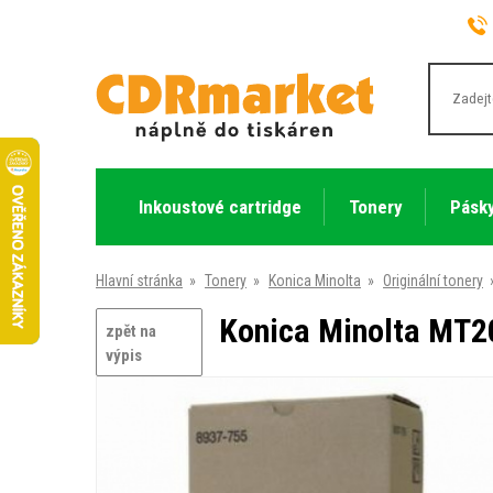
Inkoustové cartridge
Tonery
Pásky
Hlavní stránka
»
Tonery
»
Konica Minolta
»
Originální tonery
Konica Minolta MT20
zpět na
výpis