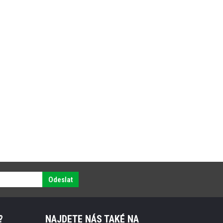
Odeslat
?
NAJDETE NÁS TAKÉ NA