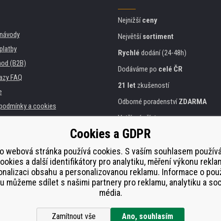
Nejnižší
ceny
, návody
Největší
sortiment
platby
Rychlé
dodání (24-48h)
od (B2B)
Dodáváme po
celé ČR
azy FAQ
21 let
zkušeností
e
Odborné poradenství
ZDARMA
podmínky a cookies
Vstřícný přístup
Cookies a GDPR
Zlatý
certifikát
Heureka
a instituce
tiskáren
o webová stránka používá cookies. S vaším souhlasem použí
Bezpečné
on-line platby
ookies a další identifikátory pro analytiku, měření výkonu rekla
lnění
nalizaci obsahu a personalizovanou reklamu. Informace o pou
í od smlouvy
 můžeme sdílet s našimi partnery pro reklamu, analytiku a soc
média.
Zamítnout vše
Ano, souhlasím