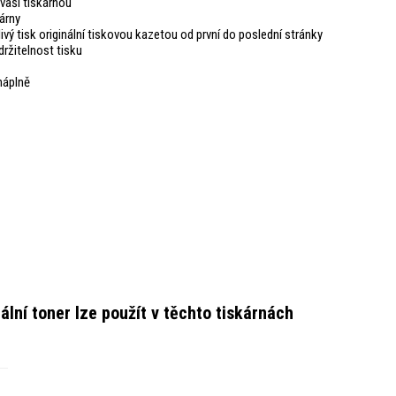
vaši tiskárnou
árny
livý tisk originální tiskovou kazetou od první do poslední stránky
ržitelnost tisku
náplně
ální toner
lze použít v těchto tiskárnách