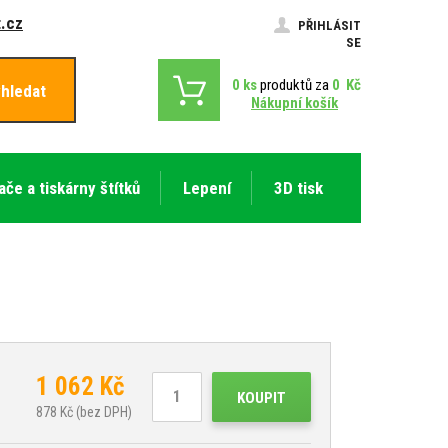
.cz
PŘIHLÁSIT
SE
0
ks
produktů za
0
Kč
hledat
Nákupní košík
ače a tiskárny štítků
Lepení
3D tisk
1 062
Kč
KOUPIT
878
Kč (bez DPH)