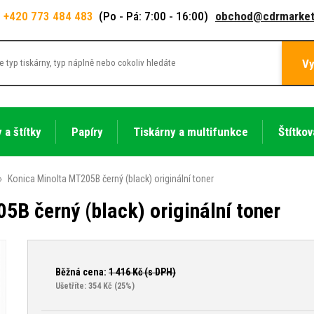
+420 773 484 483
(Po - Pá: 7:00 - 16:00)
obchod@cdrmarket
Vy
 a štítky
Papíry
Tiskárny a multifunkce
Štítkov
»
Konica Minolta MT205B černý (black) originální toner
5B černý (black) originální toner
Běžná cena:
1 416
Kč (s DPH)
Ušetříte: 354 Kč
(25%)