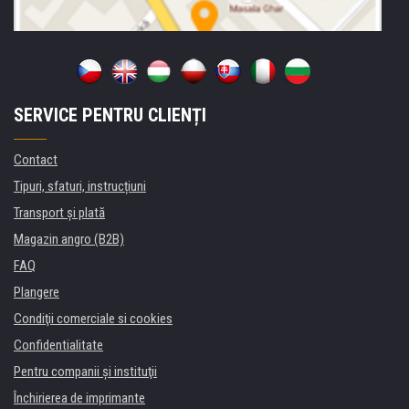
SERVICE PENTRU CLIENȚI
Contact
Tipuri, sfaturi, instrucțiuni
Transport şi plată
Magazin angro (B2B)
FAQ
Plangere
Condiţii comerciale si cookies
Confidentialitate
Pentru companii și instituţii
Închirierea de imprimante