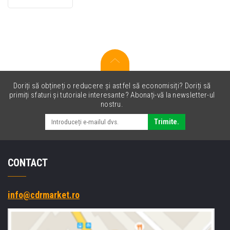
(cyan/magenta/yellow)
toner
original
Doriți să obțineți o reducere și astfel să economisiți? Doriți să
primiți sfaturi și tutoriale interesante? Abonați-vă la newsletter-ul
nostru.
Trimite.
CONTACT
info@cdrmarket.ro