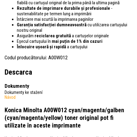
fiabilă cu cartușul original de la prima până la ultima pagină
Rezultate de imprimare durabile și profesionale
-
sustenabilitate pe termen lung a imprimării
Întârziere mai scurtă la imprimarea paginilor
Garanția satisfacției dumneavoastră
cu utilizarea cartușului
nostru original
Asigurăm
reciclarea gratuită
a cartușelor originale
Eșecul cartușului în
mai puțin de 1% din cazuri
Înlocuire ușoară și rapidă
a cartușului
Codul producătorului: A00W012
Descarca
Dokumenty
Dokumenty ke stažení
Návod
Konica Minolta A00W012 cyan/magenta/galben
(cyan/magenta/yellow) toner original
pot fi
utilizate în aceste imprimante