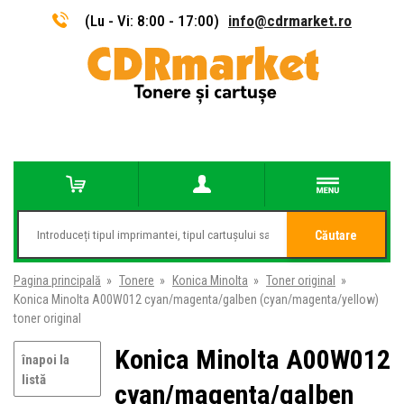
(Lu - Vi: 8:00 - 17:00)
info@cdrmarket.ro
Căutare
Pagina principală
»
Tonere
»
Konica Minolta
»
Toner original
»
Konica Minolta A00W012 cyan/magenta/galben (cyan/magenta/yellow)
toner original
Konica Minolta A00W012
înapoi la
listă
cyan/magenta/galben