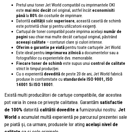
Pretul unui toner Jet World compatibil cu imprimantele OKI
este
mai mic decât
cel original, astfel încât
economisiti
până
la
80%
din costurile de imprimare.
Datorită
calității
sale
superioare
, această casetă de schimb
este potrivită chiar și pentru utilizatorii exigenți.
Cartușul de toner compatibil poate imprima același
număr de
pagini
sau chiar mai multe decât cartușul original, păstrând
aceeași calitate
– contururi clare și culori intense.
Oferim o garantie pe viată
pentru toate cartușele Jet World.
Este ideal pentru
imprimarea zilnică
a documentelor sau a
fotografiilor cu experientele dvs. memorabile.
Fiecare toner de schimb
este supus unui
control
de calitate
strict în timpul producției.
Cu o experientă
dovedită
de peste 20 de ani, Jet World fabrică
produse în conformitate cu
standardele
ISO 9001, ISO
14001
Si ISO 18001
.
Există multi producători de cartușe compatibile, dar acestea
pot varia în ceea ce privește calitatea. Garantăm
satisfactie
de 100%
datorită
calitătii dovedite a
furnizorului nostru.
Jet
World
a acumulat multă experientă pe parcursul prezentei sale
pe piată și, ca urmare, produsele lor ating
același nivel de
calitate
ca și cele originale.