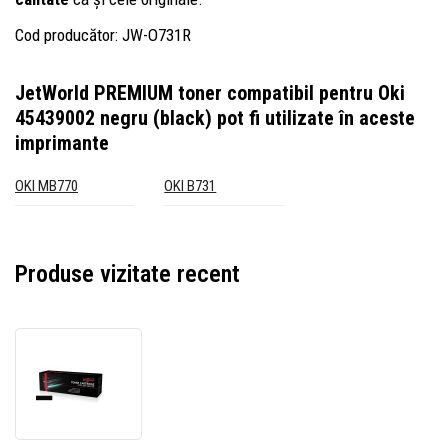
Cod producător: JW-O731R
JetWorld PREMIUM toner compatibil pentru Oki
45439002 negru (black)
pot fi utilizate în aceste
imprimante
OKI MB770
OKI B731
Produse vizitate recent
JetWorld
PREMIUM
toner
compatibil
pentru