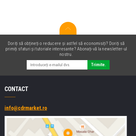
Oki
45439002
negru
(black)
Doriți să obțineți o reducere și astfel să economisiți? Doriți să
primiți sfaturi și tutoriale interesante? Abonați-vă la newsletter-ul
nostru.
Trimite.
CONTACT
info@cdrmarket.ro