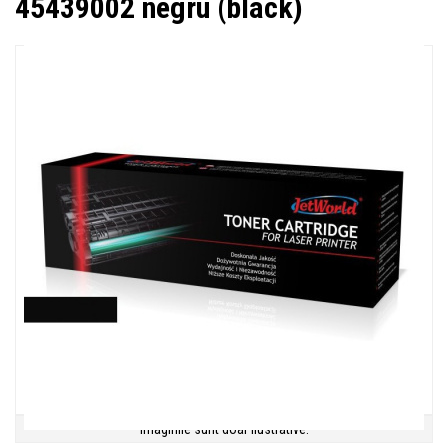
45439002 negru (black)
Imaginile sunt doar ilustrative.