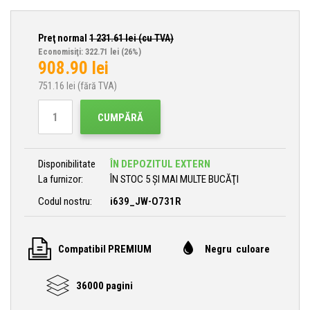
Preţ normal
1 231.61
lei (cu TVA)
Economisiţi: 322.71 lei
(26%)
908.90
lei
751.16
lei (fără TVA)
CUMPĂRĂ
Disponibilitate
ÎN DEPOZITUL EXTERN
La furnizor:
ÎN STOC 5 ȘI MAI MULTE BUCĂŢI
Codul nostru:
i639_JW-O731R
Compatibil PREMIUM
Negru culoare
36000 pagini