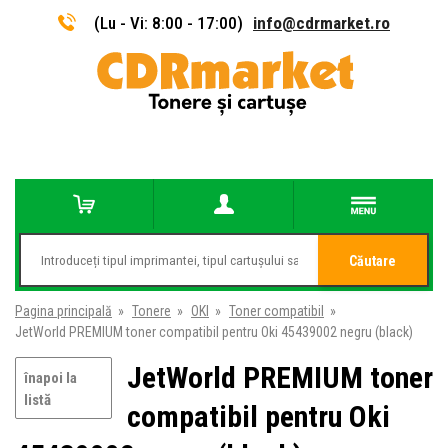
(Lu - Vi: 8:00 - 17:00)
info@cdrmarket.ro
Căutare
Pagina principală
»
Tonere
»
OKI
»
Toner compatibil
»
JetWorld PREMIUM toner compatibil pentru Oki 45439002 negru (black)
JetWorld PREMIUM toner
înapoi la
listă
compatibil pentru Oki