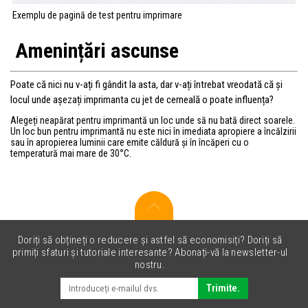
Exemplu de pagină de test pentru imprimare
Amenințări ascunse
Poate că nici nu v-ați fi gândit la asta, dar v-ați întrebat vreodată că și
locul unde așezați imprimanta cu jet de cerneală o poate influența?
Alegeți neapărat pentru imprimantă un loc unde să nu bată direct soarele.
Un loc bun pentru imprimantă nu este nici în imediata apropiere a încălzirii
sau în apropierea luminii care emite căldură și în încăperi cu o
temperatură mai mare de 30
°
C.
Doriți să obțineți o reducere și astfel să economisiți? Doriți să
primiți sfaturi și tutoriale interesante? Abonați-vă la newsletter-ul
nostru.
Trimite.