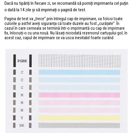
Dacă nu tipăriți în fiecare zi, se recomandă să porniți imprimanta cel puțin
o dată la 14 zile și să imprimați o pagină de test.
Pagina de test va „trece” prin întregul cap de imprimare, va folosi toate
culorile și astfel aveți siguranța că toate duzele au fost „curățate”. În
cazul în care cerneala se termină într-o imprimantă cu cap de imprimare
fix, înlocuiți-o cu una nouă. Nu lăsați niciodată rezervorul cartușului gol; în
acest caz, capul de imprimare se va usca inevitabil foarte curând.