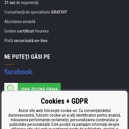
21 ani
de experienţă
Consultanţă de specialitate
GRATUIT
Abordarea amabilă
Golden
certificat
Heureka
Plată
securizată on-line
NE PUTEŢI GĂSI PE
Producătorul umpluturii de rezervă este certificat
Cookies + GDPR
ISO 9001, ISO 14001 şi STMC.
Acest site web folosește cookie-uri. Cu consimțământul
dumneavoastră, folosim cookie-uri și alți identificatori pentru analiză,
măsurarea performanței reclamelor, personalizarea conținutului și
publicitate personalizată. Este posibil să partajăm informații despre