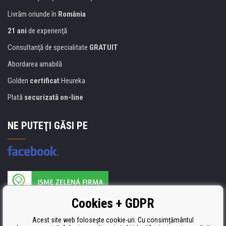
Livrăm oriunde în
România
21 ani
de experienţă
Consultanţă de specialitate
GRATUIT
Abordarea amabilă
Golden
certificat
Heureka
Plată
securizată on-line
NE PUTEŢI GĂSI PE
Producătorul umpluturii de rezervă este certificat
Cookies + GDPR
ISO 9001, ISO 14001 şi STMC.
Acest site web folosește cookie-uri. Cu consimțământul