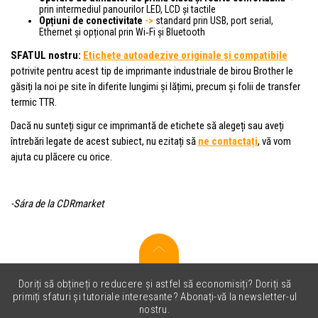
prin intermediul panourilor LED, LCD și tactile
Opțiuni de conectivitate
->
standard prin USB, port serial,
Ethernet și opțional prin Wi‑Fi și Bluetooth
SFATUL nostru:
Etichete autoadezive originale și compatibile
potrivite pentru acest tip de imprimante industriale de birou Brother le
găsiți la noi pe site în diferite lungimi și lățimi, precum și folii de transfer
termic TTR.
Dacă nu sunteți sigur ce imprimantă de etichete să alegeți sau aveți
întrebări legate de acest subiect, nu ezitați să
ne contactați
, vă vom
ajuta cu plăcere cu orice.
-Sára de la CDRmarket
Doriți să obțineți o reducere și astfel să economisiți? Doriți să
primiți sfaturi și tutoriale interesante? Abonați-vă la newsletter-ul
nostru.