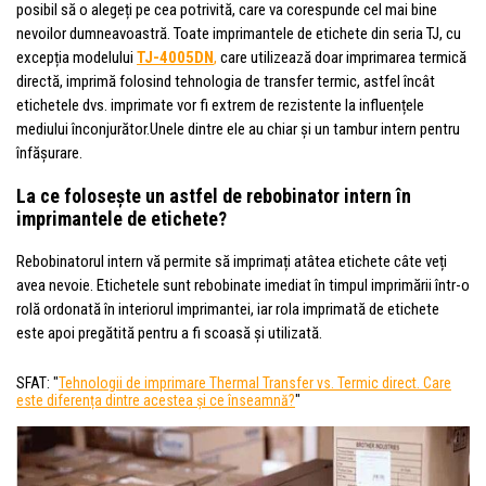
posibil să o alegeți pe cea potrivită, care va corespunde cel mai bine
nevoilor dumneavoastră. Toate imprimantele de etichete din seria TJ, cu
excepția modelului
TJ-4005DN
,
care utilizează doar imprimarea termică
directă, imprimă folosind tehnologia de transfer termic, astfel încât
etichetele dvs. imprimate vor fi extrem de rezistente la influențele
mediului înconjurător.Unele dintre ele au chiar și un tambur intern pentru
înfășurare.
La ce folosește un astfel de rebobinator intern în
imprimantele de etichete?
Rebobinatorul intern vă permite să imprimați atâtea etichete câte veți
avea nevoie. Etichetele sunt rebobinate imediat în timpul imprimării într-o
rolă ordonată în interiorul imprimantei, iar rola imprimată de etichete
este apoi pregătită pentru a fi scoasă și utilizată.
SFAT: "
Tehnologii de imprimare Thermal Transfer vs. Termic direct. Care
este diferența dintre acestea și ce înseamnă?
"