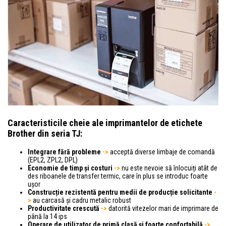
Caracteristicile cheie ale imprimantelor de etichete
Brother din seria TJ:
Integrare fără probleme
->
acceptă diverse limbaje de comandă
(EPL2, ZPL2, DPL)
Economie de timp și costuri
->
nu este nevoie să înlocuiți atât de
des riboanele de transfer termic, care în plus se introduc foarte
ușor
Construcție rezistentă pentru medii de producție solicitante
-
>
au carcasă și cadru metalic robust
Productivitate crescută
->
datorită vitezelor mari de imprimare de
până la 14 ips
Operare de utilizator de primă clasă și foarte confortabilă
->