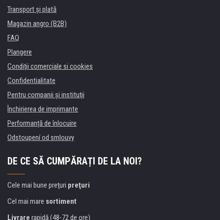
Transport şi plată
Magazin angro (B2B)
FAQ
Plangere
Condiţii comerciale si cookies
Confidentialitate
Pentru companii și instituţii
Închirierea de imprimante
Performanță de înlocuire
Odstoupení od smlouvy
DE CE SĂ CUMPĂRAȚI DE LA NOI?
Cele mai bune preţuri
preţuri
Cel mai mare
sortiment
Livrare
rapidă (48-72 de ore)