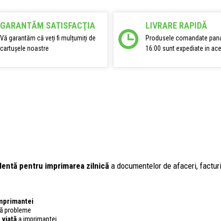
GARANTĂM SATISFACŢIA
LIVRARE RAPIDĂ
Vă garantăm că veți fi mulțumiți de
Produsele comandate pana
cartușele noastre
16:00 sunt expediate in ace
lentă pentru imprimarea zilnică
a documentelor de afaceri, facturil
imprimantei
ără probleme
 viață
a imprimantei