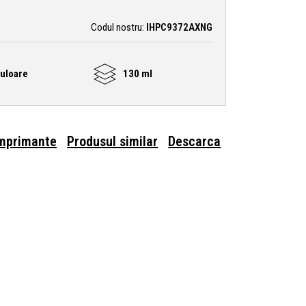
Codul nostru:
IHPC9372AXNG
uloare
130 ml
imprimante
Produsul similar
Descarca