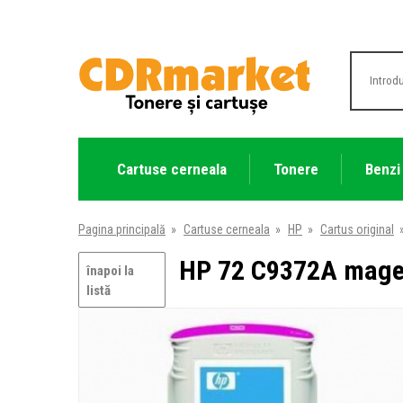
Cartuse cerneala
Tonere
Benzi
Pagina principală
»
Cartuse cerneala
»
HP
»
Cartus original
HP 72 C9372A magen
înapoi la
listă