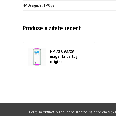
HP DesignJet T790ps
Produse vizitate recent
HP 72 C9372A
magenta cartuș
original
Doriți să obțineți o reducere și astfel să economisiți? D