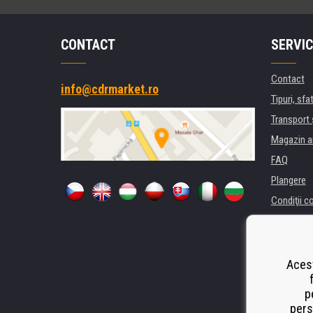
CONTACT
SERVIC
Contact
info@cdrmarket.ro
Tipuri, sfat
Transport 
Magazin a
FAQ
Plangere
Condiţii c
Confidenti
Pentru comp
Închiriere
Acest
Performanț
p
Odstoupen
pers