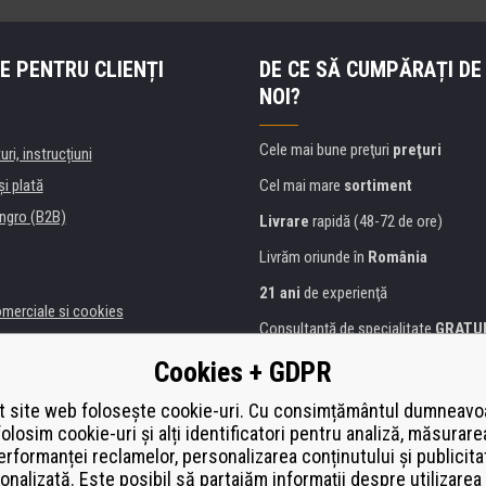
E PENTRU CLIENȚI
DE CE SĂ CUMPĂRAȚI DE
NOI?
Cele mai bune preţuri
preţuri
uri, instrucțiuni
şi plată
Cel mai mare
sortiment
ngro (B2B)
Livrare
rapidă (48-72 de ore)
Livrăm oriunde în
România
21 ani
de experienţă
omerciale si cookies
Consultanţă de specialitate
GRATU
alitate
Abordarea amabilă
Cookies + GDPR
anii și instituţii
Golden
certificat
Heureka
a de imprimante
 site web folosește cookie-uri. Cu consimțământul dumneavo
folosim cookie-uri și alți identificatori pentru analiză, măsurare
Plată
securizată on-line
ă de înlocuire
erformanței reclamelor, personalizarea conținutului și publicita
í od smlouvy
onalizată. Este posibil să partajăm informații despre utilizarea 