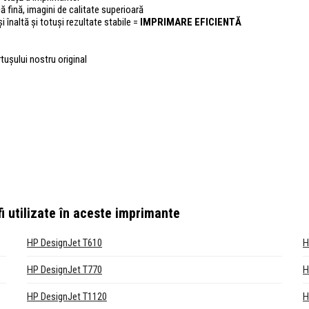
fică fină, imagini de calitate superioară
i înaltă și totuși rezultate stabile =
IMPRIMARE EFICIENTĂ
rtușului nostru original
i utilizate în aceste imprimante
HP DesignJet T610
H
HP DesignJet T770
H
HP DesignJet T1120
H