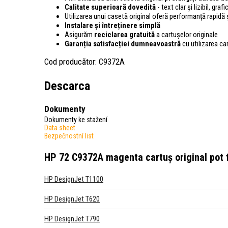
Calitate superioară dovedită
- text clar și lizibil, gra
Utilizarea unui casetă original oferă performanță rapidă ș
Instalare și întreținere simplă
Asigurăm
reciclarea gratuită
a cartușelor originale
Garanția satisfacției dumneavoastră
cu utilizarea ca
Cod producător: C9372A
Descarca
Dokumenty
Dokumenty ke stažení
Data sheet
Bezpečnostní list
HP 72 C9372A magenta cartuș original
pot f
HP DesignJet T1100
HP DesignJet T620
HP DesignJet T790