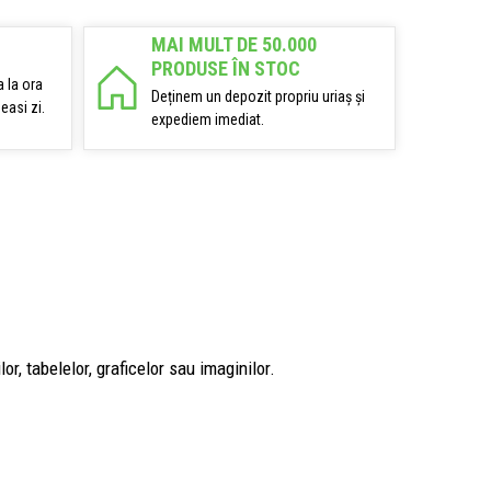
MAI MULT DE 50.000
PRODUSE ÎN STOC
 la ora
Deținem un depozit propriu uriaș și
easi zi.
expediem imediat.
or, tabelelor, graficelor sau imaginilor.