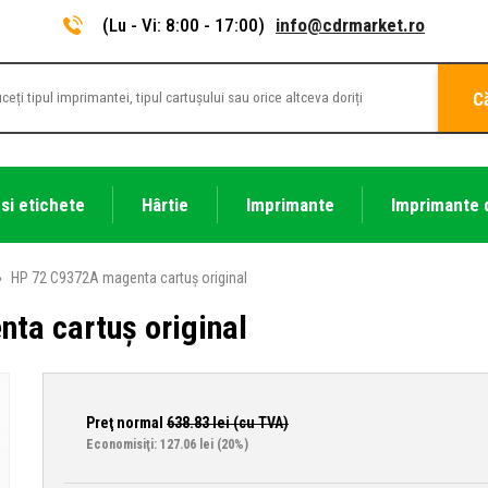
(Lu - Vi: 8:00 - 17:00)
info@cdrmarket.ro
C
 si etichete
Hârtie
Imprimante
Imprimante 
»
HP 72 C9372A magenta cartuș original
ta cartuș original
Preţ normal
638.83
lei (cu TVA)
Economisiţi: 127.06 lei
(20%)