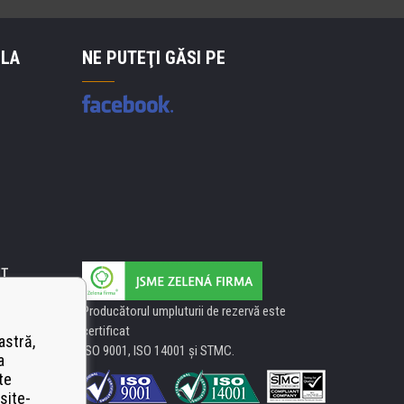
 LA
NE PUTEŢI GĂSI PE
IT
Producătorul umpluturii de rezervă este
certificat
astră,
ISO 9001, ISO 14001 şi STMC.
a
te
site-