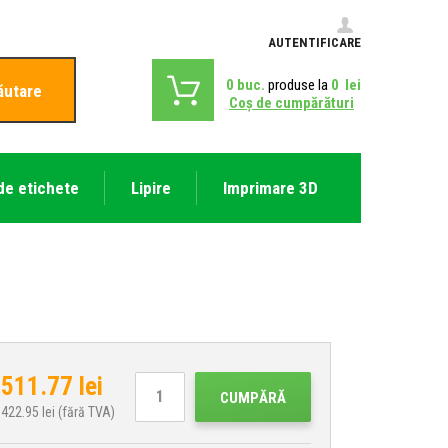
AUTENTIFICARE
0
buc.
produse la
0
lei
ăutare
Coş de cumpărături
de etichete
Lipire
Imprimare 3D
511.77
lei
CUMPĂRĂ
422.95
lei (fără TVA)