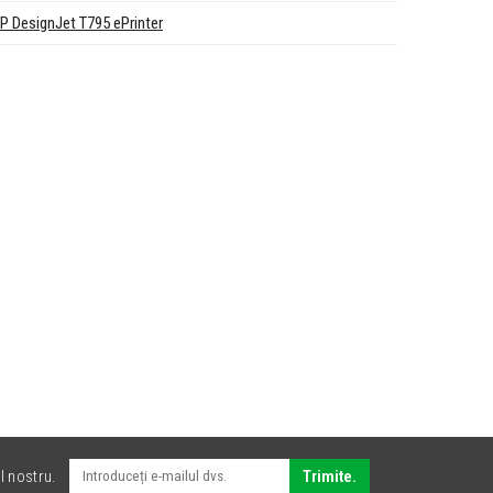
P DesignJet T795 ePrinter
l nostru.
Trimite.