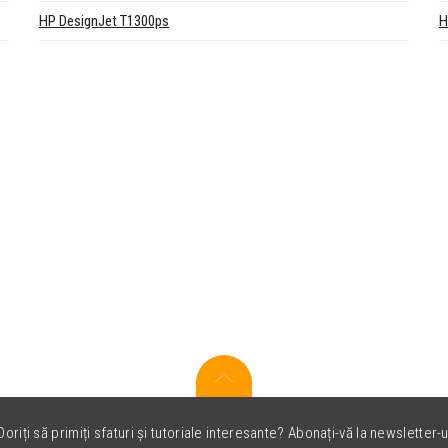
HP DesignJet T1300ps
H
oriți să primiți sfaturi și tutoriale interesante? Abonați-vă la newsletter-u