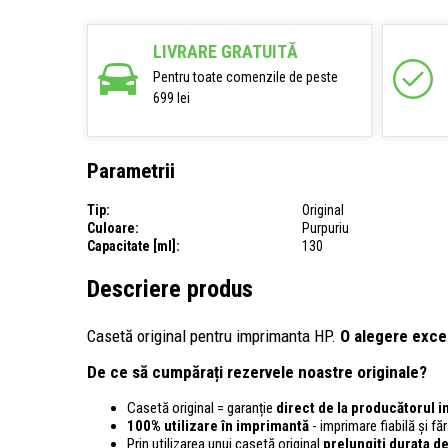
LIVRARE GRATUITĂ
Pentru toate comenzile de peste
699 lei
Parametrii
Tip:
Original
Culoare:
Purpuriu
Capacitate [ml]:
130
Descriere produs
Casetă original pentru imprimanta HP.
O alegere exce
De ce să cumpărați rezervele noastre originale?
Casetă original = garanție
direct de la producătorul 
100% utilizare în imprimantă
- imprimare fiabilă și f
Prin utilizarea unui casetă original
prelungiți durata de