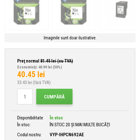
Imaginile sunt doar ilustrative.
Preţ normal
81.45
lei (cu TVA)
Economisiţi: 40.99 lei
(50%)
40.45
lei
33.43
lei (fără TVA)
CUMPĂRĂ
Disponibilitate
În stoc
În stoc:
ÎN STOC 20 ȘI MAI MULTE BUCĂŢI
Codul nostru:
VYP-IHPCN692AE