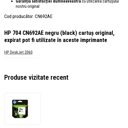
Garanția satisfacției dumneavoastră
cu utilizarea cartușului
nostru original
Cod producător: CN692AE
HP 704 CN692AE negru (black) cartuș original,
expirat
pot fi utilizate în aceste imprimante
HP DeskJet 2060
Produse vizitate recent
HP
704
CN692AE
negru
(black)