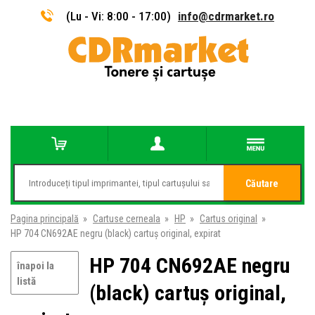
(Lu - Vi: 8:00 - 17:00)
info@cdrmarket.ro
Căutare
Pagina principală
»
Cartuse cerneala
»
HP
»
Cartus original
»
HP 704 CN692AE negru (black) cartuș original, expirat
HP 704 CN692AE negru
înapoi la
listă
(black) cartuș original,