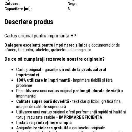
Culoare:
Negru
Capacitate [ml]:
6
Descriere produs
Cartuș original pentru imprimanta HP.
O alegere excelentă pentru imprimarea zilnică
a documentelor de
afaceri, facturilor, tabelelor, graficelor sau imaginilor.
De ce să cumpărați rezervele noastre originale?
Cartuș original = garanție
direct de la producătorul
imprimantei
100% utilizare în imprimantă
- imprimare fiabilă și fără
probleme
Prin utilizarea unui cartuș original
prelungiți durata de viață
a
imprimantei
Calitate superioară dovedită
- text clar și lizibil, grafică fină,
imagini de calitate superioară
Utilizarea unui cartuș original oferă performanță rapidă și înaltă și
totuși rezultate stabile =
IMPRIMARE EFICIENTĂ
Instalare și întreținere simplă
Asigurăm
reciclarea gratuită
a cartușelor originale