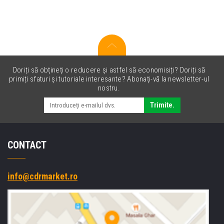
cartuș
original,
expirat
Doriți să obțineți o reducere și astfel să economisiți? Doriți să
primiți sfaturi și tutoriale interesante? Abonați-vă la newsletter-ul
nostru.
Trimite.
CONTACT
info@cdrmarket.ro