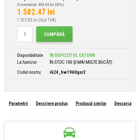
Economisiţi: 833.94 lei
(35%)
1 582.47
lei
1 307.83
lei (fără TVA)
CUMPĂRĂ
Disponibilitate
ÎN DEPOZITUL EXTERN
La furnizor:
ÎN STOC 100 ȘI MAI MULTE BUCĂŢI
Codul nostru:
i624_hw1960gsr2
Parametrii
Descriere produs
Produsul similar
Descarca