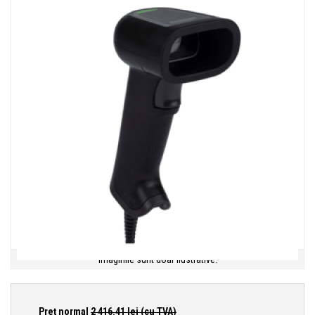
Imaginile sunt doar ilustrative.
Preţ normal
2 416.41
lei (cu TVA)