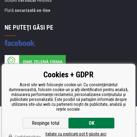
Golden
certificat
Heureka
Plată
securizată on-line
NE PUTEŢI GĂSI PE
Producătorul umpluturii de rezervă este certificat
Cookies + GDPR
ISO 9001, ISO 14001 şi STMC.
Acest site web folosește cookie-uri. Cu consimțământul
dumneavoastră, folosim cookie-uri și alți identificatori pentru analiză,
măsurarea performanței reclamelor, personalizarea conținutului și
publicitate personalizată. Este posibil să partajăm informații despre
utilizarea site-ului web cu partenerii noștri de publicitate, analiză și
rețele sociale.
Ecommerce solutions
BINARGON.cz
Respinge totul
OK
Setări detaliate cu explicații pot fi găsite aici
Confidențialitate