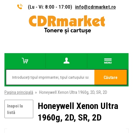
(Lu - Vi: 8:00 - 17:00)
info@cdrmarket.ro
Căutare
Pagina principală
»
Honeywell Xenon Ultra 1960g, 2D, SR, 2D
Honeywell Xenon Ultra
înapoi la
listă
1960g, 2D, SR, 2D