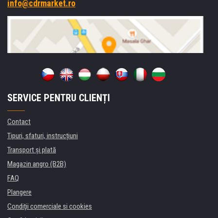
info@cdrmarket.ro
SERVICE PENTRU CLIENȚI
Contact
Tipuri, sfaturi, instrucțiuni
Transport şi plată
Magazin angro (B2B)
FAQ
Plangere
Condiţii comerciale si cookies