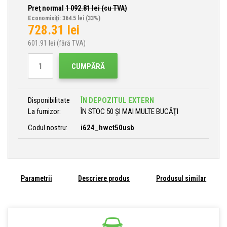
Preţ normal
1 092.81
lei (cu TVA)
Economisiţi: 364.5 lei
(33%)
728.31
lei
601.91
lei (fără TVA)
CUMPĂRĂ
Disponibilitate
ÎN DEPOZITUL EXTERN
La furnizor:
ÎN STOC 50 ȘI MAI MULTE BUCĂŢI
Codul nostru:
i624_hwct50usb
Parametrii
Descriere produs
Produsul similar