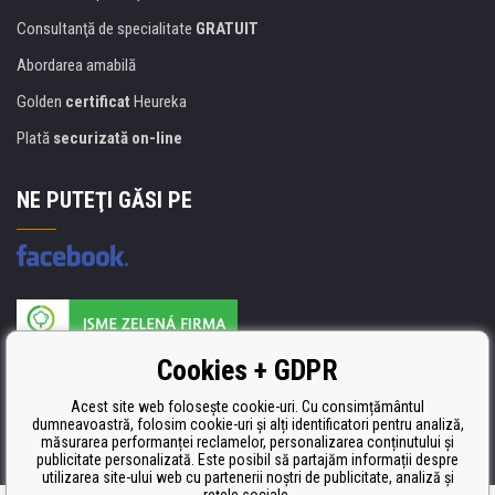
Consultanţă de specialitate
GRATUIT
Abordarea amabilă
Golden
certificat
Heureka
Plată
securizată on-line
NE PUTEŢI GĂSI PE
Producătorul umpluturii de rezervă este certificat
Cookies + GDPR
ISO 9001, ISO 14001 şi STMC.
Acest site web folosește cookie-uri. Cu consimțământul
dumneavoastră, folosim cookie-uri și alți identificatori pentru analiză,
măsurarea performanței reclamelor, personalizarea conținutului și
publicitate personalizată. Este posibil să partajăm informații despre
utilizarea site-ului web cu partenerii noștri de publicitate, analiză și