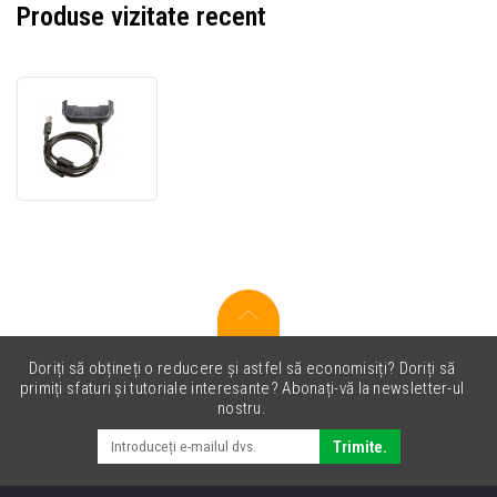
Produse vizitate recent
Honeywell
CT50-
USB
Snap-
on
cup,
USB
Doriți să obțineți o reducere și astfel să economisiți? Doriți să
primiți sfaturi și tutoriale interesante? Abonați-vă la newsletter-ul
nostru.
Trimite.