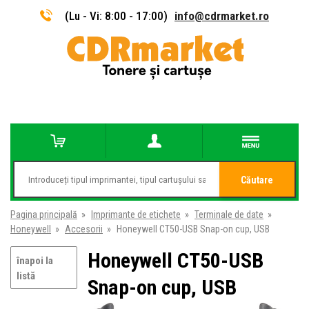
(Lu - Vi: 8:00 - 17:00)
info@cdrmarket.ro
Căutare
Pagina principală
»
Imprimante de etichete
»
Terminale de date
»
Honeywell
»
Accesorii
»
Honeywell CT50-USB Snap-on cup, USB
Honeywell CT50-USB
înapoi la
listă
Snap-on cup, USB