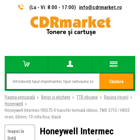
(Lu - Vi: 8:00 - 17:00)
info@cdrmarket.ro
Căutare
Pagina principală
»
Benzi si etichete
»
TTR riboane
»
Rasina (resin)
»
Honeywell
»
Honeywell Intermec I90575-0 transfer termală ribbon, TMX 3710 / HR03
resin, 60mm, 10 rolls/box, black
Honeywell Intermec
înapoi la
listă