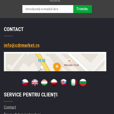
nostru.
rolls/box,
Trimite.
black
CONTACT
info@cdrmarket.ro
SERVICE PENTRU CLIENȚI
Contact