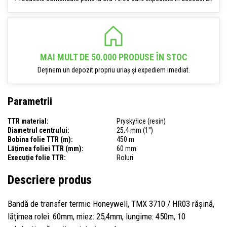
MAI MULT DE 50.000 PRODUSE ÎN STOC
Deținem un depozit propriu uriaș și expediem imediat.
Parametrii
TTR material:
Pryskyřice (resin)
Diametrul centrului:
25,4 mm (1")
Bobina folie TTR (m):
450 m
Lățimea foliei TTR (mm):
60 mm
Execuție folie TTR:
Roluri
Descriere produs
Bandă de transfer termic Honeywell, TMX 3710 / HR03 rășină,
lățimea rolei: 60mm, miez: 25,4mm, lungime: 450m, 10