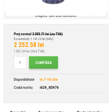
Imaginile sunt doar ilustrative.
Preţ normal
3 393.71
lei (cu TVA)
Economisiţi: 1 141.13 lei
(34%)
2 252.58
lei
1 861.64
lei (fără TVA)
CUMPĂRĂ
Disponibilitate
în 7-10 zile
Codul nostru:
i624_tt3476