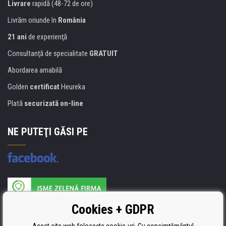
Livrare
rapidă (48-72 de ore)
Livrăm oriunde în
România
21 ani
de experienţă
Consultanţă de specialitate
GRATUIT
Abordarea amabilă
Golden
certificat
Heureka
Plată
securizată on-line
NE PUTEŢI GĂSI PE
Producătorul umpluturii de rezervă este certificat
Cookies + GDPR
ISO 9001, ISO 14001 şi STMC.