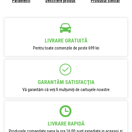
Parametrii
Descriere produs
Produsul similar
LIVRARE GRATUITĂ
Pentru toate comenzile de peste 699 lei
GARANTĂM SATISFACŢIA
Vă garantăm că veți fi mulțumiți de cartușele noastre
LIVRARE RAPIDĂ
Produsele comandate pana la ora 16:00 sunt expediate in aceeasi zi.