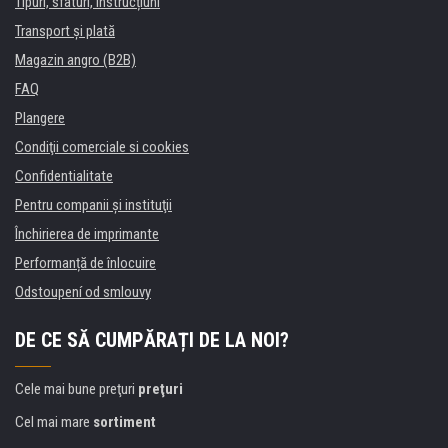
Tipuri, sfaturi, instrucțiuni
Transport şi plată
Magazin angro (B2B)
FAQ
Plangere
Condiţii comerciale si cookies
Confidentialitate
Pentru companii și instituţii
Închirierea de imprimante
Performanță de înlocuire
Odstoupení od smlouvy
DE CE SĂ CUMPĂRAȚI DE LA NOI?
Cele mai bune preţuri
preţuri
Cel mai mare
sortiment