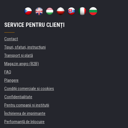
SERVICE PENTRU CLIENȚI
Contact
Tipuri, sfaturi, instrucțiuni
Transport şi plată
Magazin angro (B2B)
FAQ
Plangere
Condiţii comerciale si cookies
Confidentialitate
Pentru companii și instituţii
Închirierea de imprimante
Performanță de înlocuire