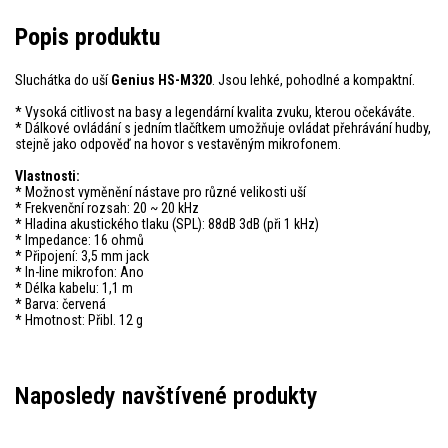
Popis produktu
Sluchátka do uší
Genius HS-M320
. Jsou lehké, pohodlné a kompaktní.
* Vysoká citlivost na basy a legendární kvalita zvuku, kterou očekáváte.
* Dálkové ovládání s jedním tlačítkem umožňuje ovládat přehrávání hudby,
stejně jako odpověď na hovor s vestavěným mikrofonem.
Vlastnosti:
* Možnost vyměnění nástave pro různé velikosti uší
* Frekvenční rozsah: 20 ~ 20 kHz
* Hladina akustického tlaku (SPL): 88dB 3dB (při 1 kHz)
* Impedance: 16 ohmů
* Připojení: 3,5 mm jack
* In-line mikrofon: Ano
* Délka kabelu: 1,1 m
* Barva: červená
* Hmotnost: Přibl. 12 g
Naposledy navštívené produkty