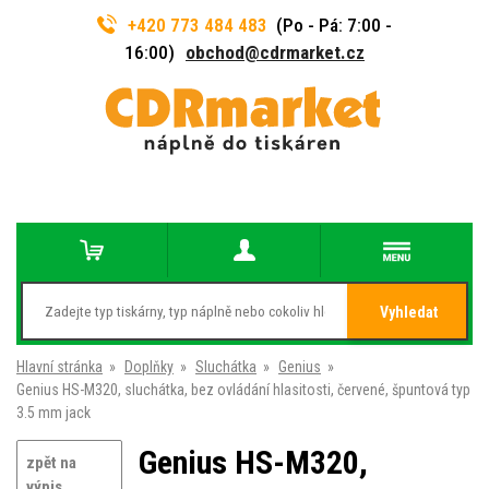
+420 773 484 483
(Po - Pá: 7:00 -
16:00)
obchod@cdrmarket.cz
Vyhledat
Hlavní stránka
»
Doplňky
»
Sluchátka
»
Genius
»
Genius HS-M320, sluchátka, bez ovládání hlasitosti, červené, špuntová typ
3.5 mm jack
Genius HS-M320,
zpět na
výpis