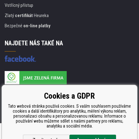
Vstřícný přístup
Zlatý
certifikát
Heureka
Bezpečné
on-line platby
NAJDETE NÁS TAKÉ NA
Výrobce náplní je držitelem certifikátu
Cookies a GDPR
ISO 9001. ISO 14001 a STMC.
Tato webová stránka používá cookies. S vaším souhlasem používáme
cookies a další identifikátory pro analytiku, měření výkonu reklam,
personalizaci obsahu a personalizovanou reklamu. Informace o
používání webu můžeme sdílet s našimi partnery pro reklamu,
analytiku a sociální média.
Tento eshop dodala firma
BINARGON.cz