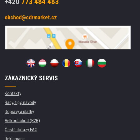
+420
773 484 483
obchod@cdrmarket.cz
ZÁKAZNICKÝ SERVIS
Kontakty
Rady, tipy, návody
Dopravy a platby
Velkoobchod (B2B)
Časté dotazy FAQ
Reklamace