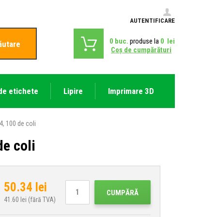
AUTENTIFICARE
0
buc.
produse la
0
lei
ăutare
Coş de cumpărături
de etichete
Lipire
Imprimare 3D
4, 100 de coli
e coli
50.34
lei
CUMPĂRĂ
41.60
lei (fără TVA)