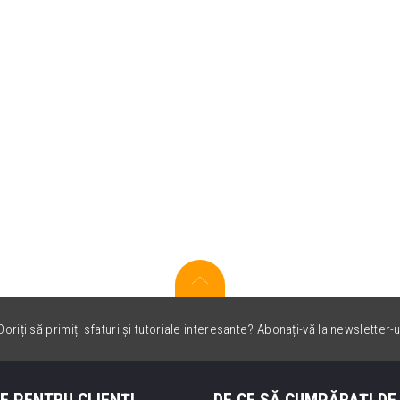
oriți să primiți sfaturi și tutoriale interesante? Abonați-vă la newsletter-u