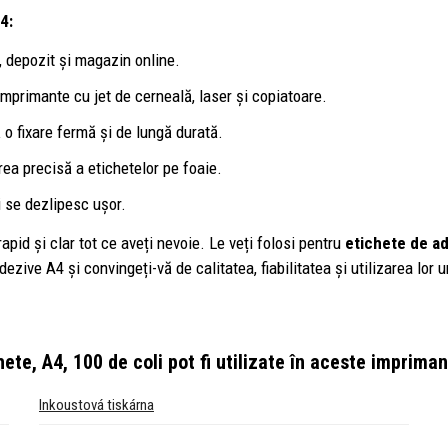
4:
ă, depozit și magazin online.
mprimante cu jet de cerneală, laser și copiatoare.
 o fixare fermă și de lungă durată.
rea precisă a etichetelor pe foaie.
i se dezlipesc ușor.
rapid și clar tot ce aveți nevoie. Le veți folosi pentru
etichete de ad
ezive A4 și convingeți-vă de calitatea, fiabilitatea și utilizarea lor 
ete, A4, 100 de coli
pot fi utilizate în aceste imprima
Inkoustová tiskárna