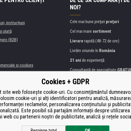
E PENTRU CLIENȚI
DE CE SĂ CUMPĂRAȚI DE
NOI?
Cele mai bune preţuri
preţuri
uri, instrucțiuni
şi plată
Cel mai mare
sortiment
ngro (B2B)
Livrare
rapidă (48-72 de ore)
Livrăm oriunde în
România
21 ani
de experienţă
omerciale si cookies
Consultanţă de specialitate
GRATU
alitate
Abordarea amabilă
Cookies + GDPR
anii și instituţii
Golden
certificat
Heureka
a de imprimante
 site web folosește cookie-uri. Cu consimțământul dumneavo
folosim cookie-uri și alți identificatori pentru analiză, măsurare
Plată
securizată on-line
ă de înlocuire
erformanței reclamelor, personalizarea conținutului și publicita
í od smlouvy
onalizată. Este posibil să partajăm informații despre utilizarea 
ui web cu partenerii noștri de publicitate, analiză și rețele socia
Respinge totul
OK