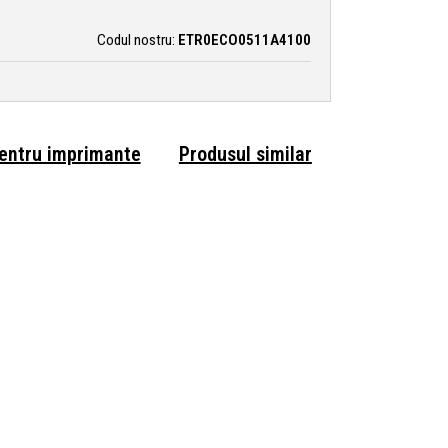
Codul nostru:
ETR0ECO0511A4100
pentru imprimante
Produsul similar