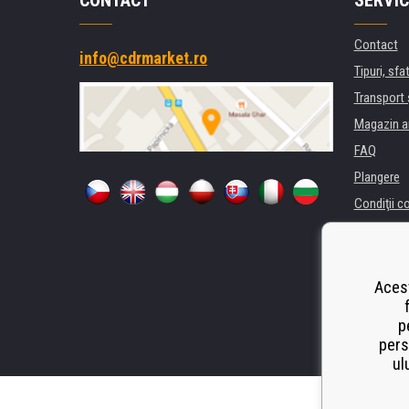
CONTACT
SERVIC
Contact
info@cdrmarket.ro
Tipuri, sfat
Transport 
Magazin a
FAQ
Plangere
Condiţii c
Confidenti
Pentru comp
Închiriere
Acest
Performanț
p
Odstoupen
pers
ul