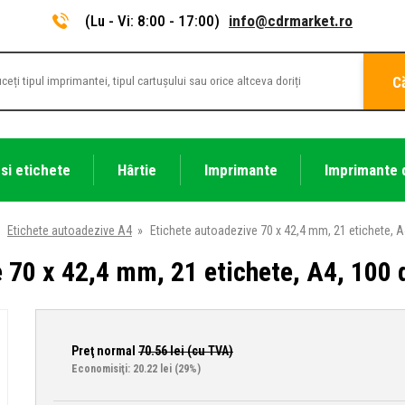
(Lu - Vi: 8:00 - 17:00)
info@cdrmarket.ro
C
 si etichete
Hârtie
Imprimante
Imprimante 
Etichete autoadezive A4
»
Etichete autoadezive 70 x 42,4 mm, 21 etichete, A
 70 x 42,4 mm, 21 etichete, A4, 100 d
Preţ normal
70.56
lei (cu TVA)
Economisiţi: 20.22 lei
(29%)