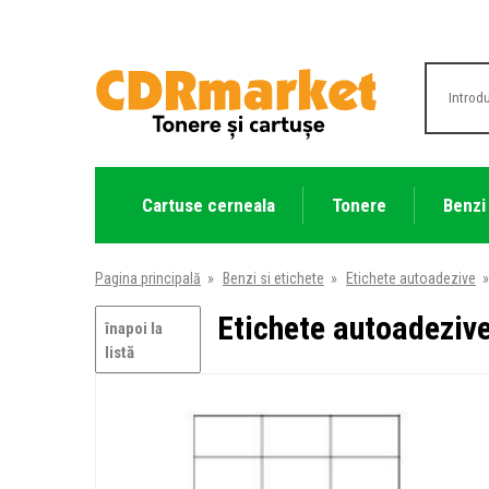
Cartuse cerneala
Tonere
Benzi
Pagina principală
»
Benzi si etichete
»
Etichete autoadezive
»
Etichete autoadezive
înapoi la
listă