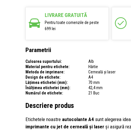
LIVRARE GRATUITĂ
Pentru toate comenzile de peste
699 lei
Parametrii
Culoarea suportului:
Alb
Material pentru etichete:
Hârtie
Metoda de imprimare:
Cerneală și laser
Design de etichete:
A4
Lățimea etichetei (mm):
70 mm
Înălțimea etichetei (mm):
42,4 mm
Numărul de etichete:
21 Buc
Descriere produs
Etichetele noastre
autocolante A4
sunt alegerea ideal
imprimante cu jet de cerneală și laser
și asigură rez