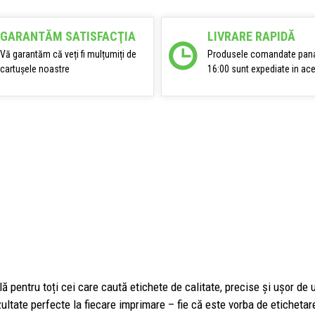
GARANTĂM SATISFACŢIA
LIVRARE RAPIDĂ
Vă garantăm că veți fi mulțumiți de
Produsele comandate pana
cartușele noastre
16:00 sunt expediate in ace
ă pentru toți cei care caută etichete de calitate, precise și ușor de u
ultate perfecte la fiecare imprimare – fie că este vorba de eticheta