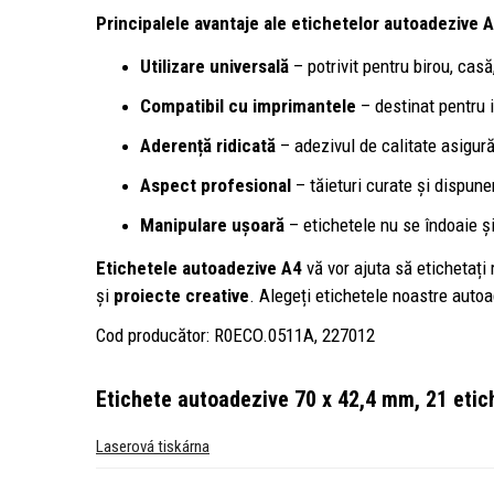
Principalele avantaje ale etichetelor autoadezive A
Utilizare universală
– potrivit pentru birou, cas
Compatibil cu imprimantele
– destinat pentru i
Aderență ridicată
– adezivul de calitate asigură
Aspect profesional
– tăieturi curate și dispune
Manipulare ușoară
– etichetele nu se îndoaie ș
Etichetele autoadezive A4
vă vor ajuta să etichetați 
și
proiecte creative
. Alegeți etichetele noastre autoad
Cod producător: R0ECO.0511A, 227012
Etichete autoadezive 70 x 42,4 mm, 21 etich
Laserová tiskárna