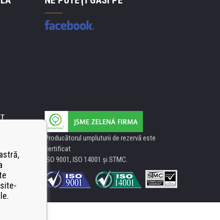
 LA
NE PUTEŢI GĂSI PE
IT
Producătorul umpluturii de rezervă este
certificat
astră,
ISO 9001, ISO 14001 şi STMC.
a
te
site-
le.