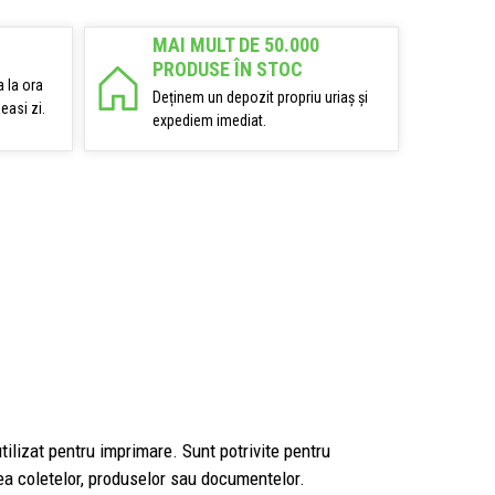
MAI MULT DE 50.000
PRODUSE ÎN STOC
 la ora
Deținem un depozit propriu uriaș și
easi zi.
expediem imediat.
tilizat pentru imprimare. Sunt potrivite pentru
rea coletelor, produselor sau documentelor.