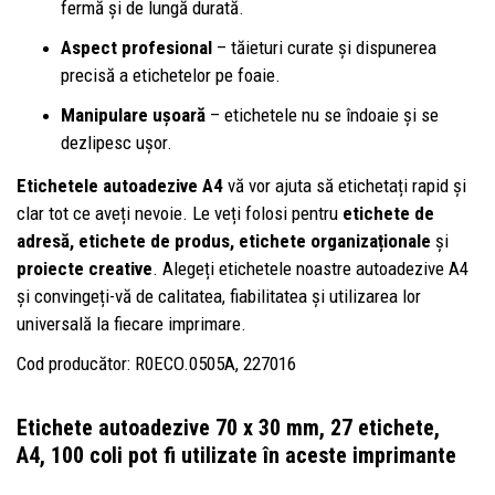
fermă și de lungă durată.
Aspect profesional
– tăieturi curate și dispunerea
precisă a etichetelor pe foaie.
Manipulare ușoară
– etichetele nu se îndoaie și se
dezlipesc ușor.
Etichetele autoadezive A4
vă vor ajuta să etichetați rapid și
clar tot ce aveți nevoie. Le veți folosi pentru
etichete de
adresă, etichete de produs, etichete organizaționale
și
proiecte creative
. Alegeți etichetele noastre autoadezive A4
și convingeți-vă de calitatea, fiabilitatea și utilizarea lor
universală la fiecare imprimare.
Cod producător: R0ECO.0505A, 227016
Etichete autoadezive 70 x 30 mm, 27 etichete,
A4, 100 coli
pot fi utilizate în aceste imprimante