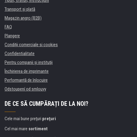
Tipuri, sfaturi, instrucțiuni
Transport şi plată
Magazin angro (B2B)
FAQ
Plangere
Condiţii comerciale si cookies
Confidentialitate
Pentru companii și instituţii
Închirierea de imprimante
Performanță de înlocuire
Odstoupení od smlouvy
DE CE SĂ CUMPĂRAȚI DE LA NOI?
Cele mai bune preţuri
preţuri
Cel mai mare
sortiment