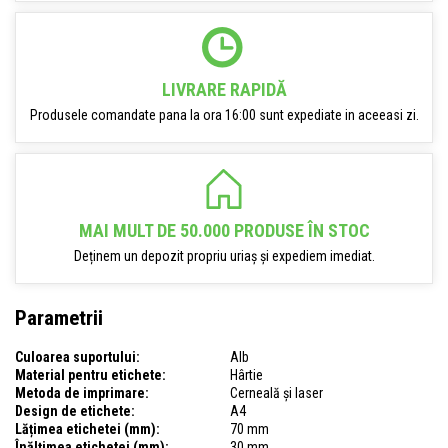
LIVRARE RAPIDĂ
Produsele comandate pana la ora 16:00 sunt expediate in aceeasi zi.
MAI MULT DE 50.000 PRODUSE ÎN STOC
Deținem un depozit propriu uriaș și expediem imediat.
Parametrii
Culoarea suportului:
Alb
Material pentru etichete:
Hârtie
Metoda de imprimare:
Cerneală și laser
Design de etichete:
A4
Lățimea etichetei (mm):
70 mm
Înălțimea etichetei (mm):
30 mm