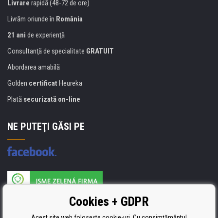
Livrare
rapidă (48-72 de ore)
Livrăm oriunde în
România
21 ani
de experienţă
Consultanţă de specialitate
GRATUIT
Abordarea amabilă
Golden
certificat
Heureka
Plată
securizată on-line
NE PUTEŢI GĂSI PE
Producătorul umpluturii de rezervă este certificat
Cookies + GDPR
ISO 9001, ISO 14001 şi STMC.
Acest site web folosește cookie-uri. Cu consimțământul