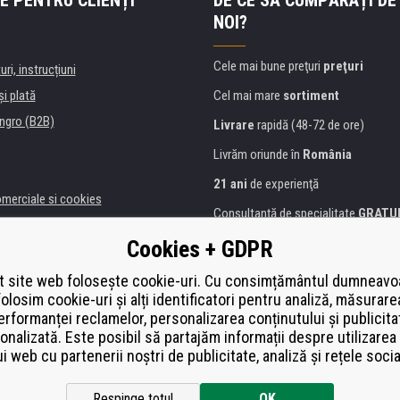
E PENTRU CLIENȚI
DE CE SĂ CUMPĂRAȚI DE
NOI?
Cele mai bune preţuri
preţuri
uri, instrucțiuni
şi plată
Cel mai mare
sortiment
ngro (B2B)
Livrare
rapidă (48-72 de ore)
Livrăm oriunde în
România
21 ani
de experienţă
omerciale si cookies
Consultanţă de specialitate
GRATU
alitate
Abordarea amabilă
Cookies + GDPR
anii și instituţii
Golden
certificat
Heureka
a de imprimante
 site web folosește cookie-uri. Cu consimțământul dumneavo
folosim cookie-uri și alți identificatori pentru analiză, măsurare
Plată
securizată on-line
ă de înlocuire
erformanței reclamelor, personalizarea conținutului și publicita
í od smlouvy
onalizată. Este posibil să partajăm informații despre utilizarea 
ui web cu partenerii noștri de publicitate, analiză și rețele socia
Respinge totul
OK