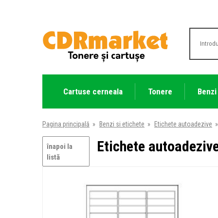
Cartuse cerneala
Tonere
Benzi
Pagina principală
»
Benzi si etichete
»
Etichete autoadezive
»
Etichete autoadezive
înapoi la
listă