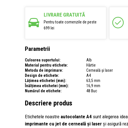
LIVRARE GRATUITĂ
Pentru toate comenzile de peste
699 lei
Parametrii
Culoarea suportului:
Alb
Material pentru etichete:
Hârtie
Metoda de imprimare:
Cerneală și laser
Design de etichete:
A4
Lățimea etichetei (mm):
63,5 mm
Înălțimea etichetei (mm):
16,9 mm
Numărul de etichete:
48 Buc
Descriere produs
Etichetele noastre
autocolante A4
sunt alegerea ideal
imprimante cu jet de cerneală și laser
și asigură rez