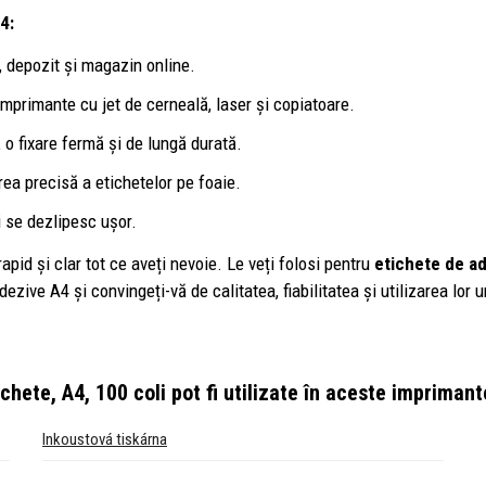
4:
ă, depozit și magazin online.
mprimante cu jet de cerneală, laser și copiatoare.
 o fixare fermă și de lungă durată.
rea precisă a etichetelor pe foaie.
i se dezlipesc ușor.
rapid și clar tot ce aveți nevoie. Le veți folosi pentru
etichete de ad
ezive A4 și convingeți-vă de calitatea, fiabilitatea și utilizarea lor 
chete, A4, 100 coli
pot fi utilizate în aceste imprimant
Inkoustová tiskárna