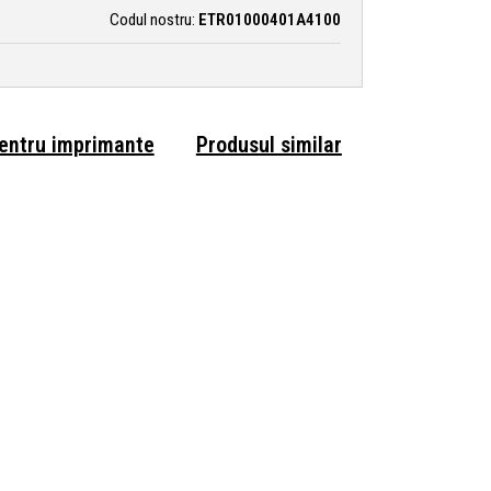
Codul nostru:
ETR01000401A4100
pentru imprimante
Produsul similar