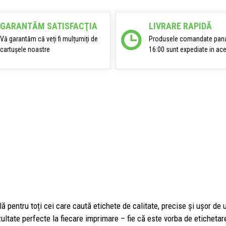
GARANTĂM SATISFACŢIA
LIVRARE RAPIDĂ
Vă garantăm că veți fi mulțumiți de
Produsele comandate pana
cartușele noastre
16:00 sunt expediate in ace
ă pentru toți cei care caută etichete de calitate, precise și ușor de u
ultate perfecte la fiecare imprimare – fie că este vorba de eticheta