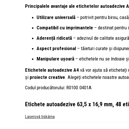
Principalele avantaje ale etichetelor autoadezive A
Utilizare universală
– potrivit pentru birou, cas
Compatibil cu imprimantele
– destinat pentru i
Aderență ridicată
– adezivul de calitate asigură
Aspect profesional
– tăieturi curate și dispune
Manipulare ușoară
– etichetele nu se îndoaie ș
Etichetele autoadezive A4
vă vor ajuta să etichetați 
și
proiecte creative
. Alegeți etichetele noastre autoad
Codul producătorului: R0100.0401A
Etichete autoadezive 63,5 x 16,9 mm, 48 eti
Laserová tiskárna