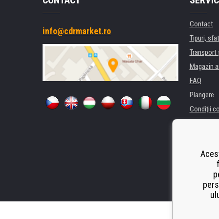
CONTACT
SERVIC
Contact
info@cdrmarket.ro
Tipuri, sfat
Transport 
Magazin a
FAQ
Plangere
Condiţii c
Confidenti
Pentru comp
Închiriere
Acest
Performanț
p
Odstoupen
pers
ul