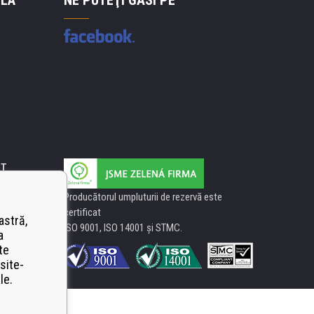
 LA
NE PUTEŢI GĂSI PE
IT
Producătorul umpluturii de rezervă este
certificat
astră,
ISO 9001, ISO 14001 şi STMC.
a
te
site-
le.