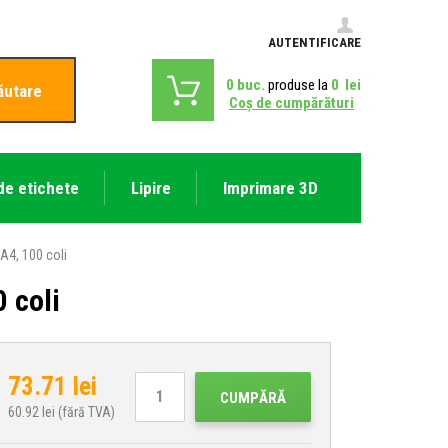
AUTENTIFICARE
0
buc.
produse la
0
lei
ăutare
Coş de cumpărături
de etichete
Lipire
Imprimare 3D
A4, 100 coli
 coli
73.71
lei
CUMPĂRĂ
60.92
lei (fără TVA)