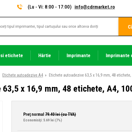
(Lu - Vi: 8:00 - 17:00)
info@cdrmarket.ro
C
 si etichete
Hârtie
Imprimante
Imprimante 
Etichete autoadezive A4
»
Etichete autoadezive 63,5 x 16,9 mm, 48 etichete, 
 63,5 x 16,9 mm, 48 etichete, A4, 100
Preţ normal
79.40
lei (cu TVA)
Economisiţi: 5.69 lei
(7%)