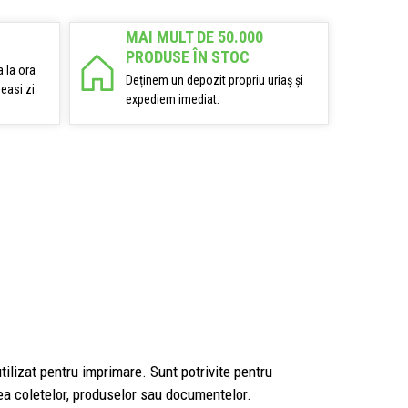
MAI MULT DE 50.000
PRODUSE ÎN STOC
 la ora
Deținem un depozit propriu uriaș și
easi zi.
expediem imediat.
tilizat pentru imprimare. Sunt potrivite pentru
rea coletelor, produselor sau documentelor.