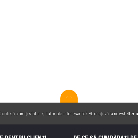
oriți să primiți sfaturi și tutoriale interesante? Abonați-vă la newsletter-u