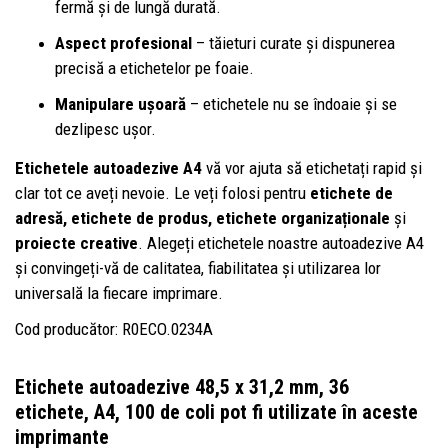
fermă și de lungă durată.
Aspect profesional
– tăieturi curate și dispunerea
precisă a etichetelor pe foaie.
Manipulare ușoară
– etichetele nu se îndoaie și se
dezlipesc ușor.
Etichetele autoadezive A4
vă vor ajuta să etichetați rapid și
clar tot ce aveți nevoie. Le veți folosi pentru
etichete de
adresă, etichete de produs, etichete organizaționale
și
proiecte creative
. Alegeți etichetele noastre autoadezive A4
și convingeți-vă de calitatea, fiabilitatea și utilizarea lor
universală la fiecare imprimare.
Cod producător: R0ECO.0234A
Etichete autoadezive 48,5 x 31,2 mm, 36
etichete, A4, 100 de coli
pot fi utilizate în aceste
imprimante