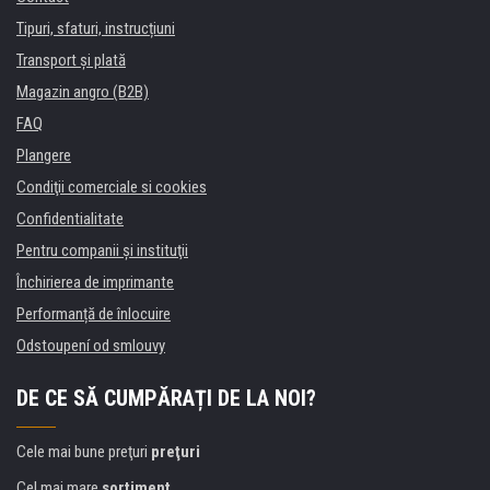
Tipuri, sfaturi, instrucțiuni
Transport şi plată
Magazin angro (B2B)
FAQ
Plangere
Condiţii comerciale si cookies
Confidentialitate
Pentru companii și instituţii
Închirierea de imprimante
Performanță de înlocuire
Odstoupení od smlouvy
DE CE SĂ CUMPĂRAȚI DE LA NOI?
Cele mai bune preţuri
preţuri
Cel mai mare
sortiment