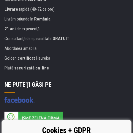
Livrare
rapidă (48-72 de ore)
Livrăm oriunde în
România
21 ani
de experienţă
Consultanţă de specialitate
GRATUIT
Abordarea amabilă
Golden
certificat
Heureka
Plată
securizată on-line
NE PUTEŢI GĂSI PE
Producătorul umpluturii de rezervă este certificat
Cookies + GDPR