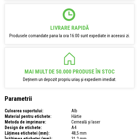
LIVRARE RAPIDĂ
Produsele comandate pana la ora 16:00 sunt expediate in aceeasi zi.
MAI MULT DE 50.000 PRODUSE ÎN STOC
Deținem un depozit propriu uriaș și expediem imediat.
Parametrii
Culoarea suportului:
Alb
Material pentru etichete:
Hârtie
Metoda de imprimare:
Cerneală și laser
Design de etichete:
A4
Lățimea etichetei (mm):
48,5 mm
Înălțimea etichetei (mm):
31,2 mm