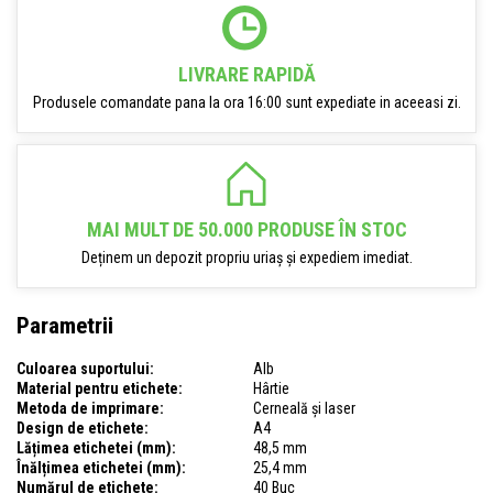
LIVRARE RAPIDĂ
Produsele comandate pana la ora 16:00 sunt expediate in aceeasi zi.
MAI MULT DE 50.000 PRODUSE ÎN STOC
Deținem un depozit propriu uriaș și expediem imediat.
Parametrii
Culoarea suportului:
Alb
Material pentru etichete:
Hârtie
Metoda de imprimare:
Cerneală și laser
Design de etichete:
A4
Lățimea etichetei (mm):
48,5 mm
Înălțimea etichetei (mm):
25,4 mm
Numărul de etichete:
40 Buc