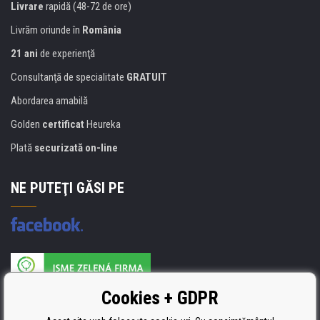
Livrare
rapidă (48-72 de ore)
Livrăm oriunde în
România
21 ani
de experienţă
Consultanţă de specialitate
GRATUIT
Abordarea amabilă
Golden
certificat
Heureka
Plată
securizată on-line
NE PUTEŢI GĂSI PE
Producătorul umpluturii de rezervă este certificat
Cookies + GDPR
ISO 9001, ISO 14001 şi STMC.