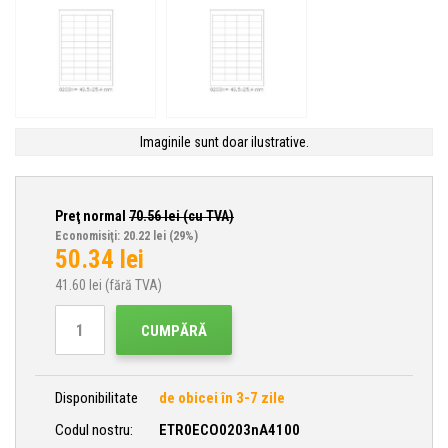
Imaginile sunt doar ilustrative.
Preţ normal
70.56
lei (cu TVA)
Economisiţi: 20.22 lei
(29%)
50.34
lei
41.60
lei (fără TVA)
CUMPĂRĂ
Disponibilitate
de obicei în 3-7 zile
Codul nostru:
ETR0ECO0203nA4100