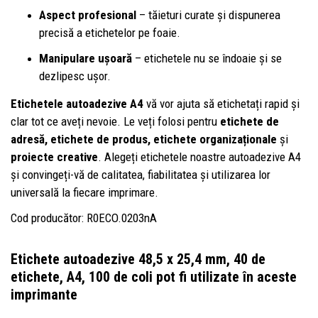
Aspect profesional
– tăieturi curate și dispunerea
precisă a etichetelor pe foaie.
Manipulare ușoară
– etichetele nu se îndoaie și se
dezlipesc ușor.
Etichetele autoadezive A4
vă vor ajuta să etichetați rapid și
clar tot ce aveți nevoie. Le veți folosi pentru
etichete de
adresă, etichete de produs, etichete organizaționale
și
proiecte creative
. Alegeți etichetele noastre autoadezive A4
și convingeți-vă de calitatea, fiabilitatea și utilizarea lor
universală la fiecare imprimare.
Cod producător: R0ECO.0203nA
Etichete autoadezive 48,5 x 25,4 mm, 40 de
etichete, A4, 100 de coli
pot fi utilizate în aceste
imprimante