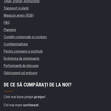
Tipuri, sfaturi, instrucțiuni
Transport şi plată
Magazin angro (B2B)
FAQ
Plangere
Condiţii comerciale si cookies
Confidentialitate
Pentru companii și instituţii
Închirierea de imprimante
Performanță de înlocuire
Odstoupení od smlouvy
DE CE SĂ CUMPĂRAȚI DE LA NOI?
Cele mai bune preţuri
preţuri
Cel mai mare
sortiment