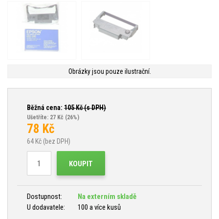
Obrázky jsou pouze ilustrační.
Běžná cena:
105
Kč (s DPH)
Ušetříte: 27 Kč
(26%)
78
Kč
64
Kč (bez DPH)
KOUPIT
Dostupnost:
Na externím skladě
U dodavatele:
100 a více kusů