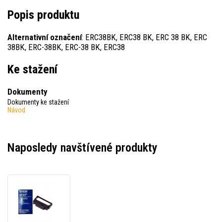
Popis produktu
Alternativní označení
: ERC38BK, ERC38 BK, ERC 38 BK, ERC
38BK, ERC-38BK, ERC-38 BK, ERC38
Ke stažení
Dokumenty
Dokumenty ke stažení
Návod
Naposledy navštívené produkty
Epson
ERC
38
C43S015374,