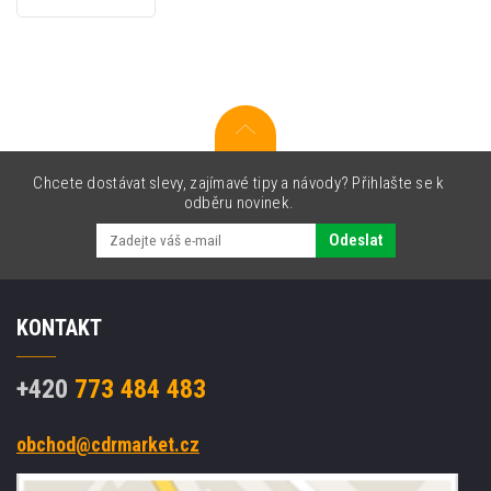
černá,
originální
barvicí
páska
Chcete dostávat slevy, zajímavé tipy a návody? Přihlašte se k
odběru novinek.
Odeslat
KONTAKT
+420
773 484 483
obchod@cdrmarket.cz