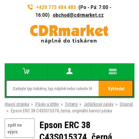
+420 773 484 483
(Po - Pá: 7:00 -
16:00)
obchod@cdrmarket.cz
Vyhledat
Hlavní stránka
»
Pásky a štítky
»
Ostatní
»
Jehličkové pásky
»
Originál
»
Epson ERC 38 C43S015374, černá, originální barvicí páska
Epson ERC 38
zpět na
výpis
C43S015374, černá,