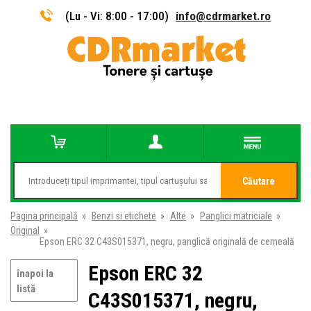
(Lu - Vi: 8:00 - 17:00)
info@cdrmarket.ro
Căutare
Pagina principală
»
Benzi si etichete
»
Alte
»
Panglici matriciale
»
Original
»
Epson ERC 32 C43S015371, negru, panglică originală de cerneală
Epson ERC 32
înapoi la
listă
C43S015371, negru,