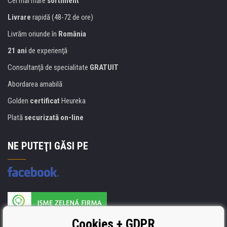
Cel mai mare
sortiment
Livrare
rapidă (48-72 de ore)
Livrăm oriunde în
România
21 ani
de experienţă
Consultanţă de specialitate
GRATUIT
Abordarea amabilă
Golden
certificat
Heureka
Plată
securizată on-line
NE PUTEŢI GĂSI PE
Producătorul umpluturii de rezervă este certificat
Cookies + GDPR