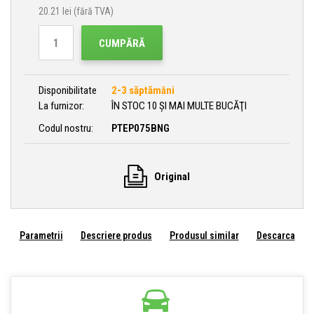
20.21
lei (fără TVA)
CUMPĂRĂ
Disponibilitate
2-3 săptămâni
La furnizor:
ÎN STOC 10 ȘI MAI MULTE BUCĂŢI
Codul nostru:
PTEP075BNG
Original
Parametrii
Descriere produs
Produsul similar
Descarca