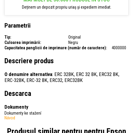
Deținem un depozit propriu uriaș și expediem imediat.
Parametrii
Tip:
Original
Culoarea imprimării:
Negru
Capacitatea panglicii de imprimare (număr de caractere):
4000000
Descriere produs
O denumire alternativa
: ERC 32BK, ERC 32 BK, ERC32 BK,
ERC-32BK, ERC-32 BK, ERC32, ERC32BK
Descarca
Dokumenty
Dokumenty ke stažení
Návod
Produsul similar pentru pentru
Epson