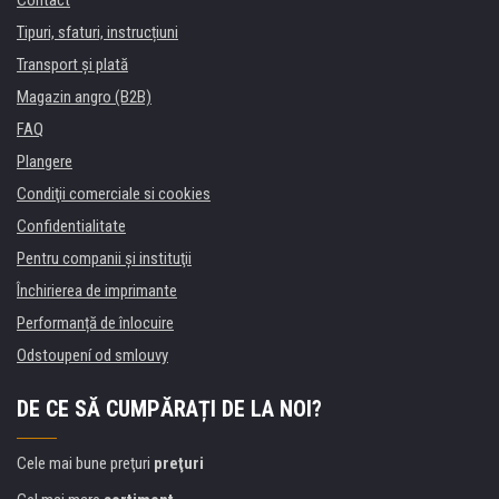
Contact
Tipuri, sfaturi, instrucțiuni
Transport şi plată
Magazin angro (B2B)
FAQ
Plangere
Condiţii comerciale si cookies
Confidentialitate
Pentru companii și instituţii
Închirierea de imprimante
Performanță de înlocuire
Odstoupení od smlouvy
DE CE SĂ CUMPĂRAȚI DE LA NOI?
Cele mai bune preţuri
preţuri