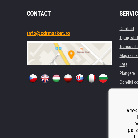
CONTACT
SERVIC
Contact
info@cdrmarket.ro
Tipuri, sfat
Transport 
Magazin a
FAQ
Plangere
Condiţii c
Confidenti
Pentru comp
Închiriere
Acest
Performanț
p
Odstoupen
pers
ul