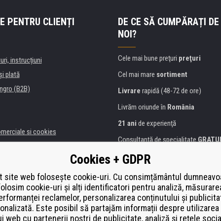
E PENTRU CLIENȚI
DE CE SĂ CUMPĂRAȚI DE
NOI?
Cele mai bune preţuri
preţuri
uri, instrucțiuni
şi plată
Cel mai mare
sortiment
ngro (B2B)
Livrare
rapidă (48-72 de ore)
Livrăm oriunde în
România
21 ani
de experienţă
omerciale si cookies
Consultanţă de specialitate
GRATU
alitate
Abordarea amabilă
Cookies + GDPR
anii și instituţii
Golden
certificat
Heureka
a de imprimante
 site web folosește cookie-uri. Cu consimțământul dumneavo
folosim cookie-uri și alți identificatori pentru analiză, măsurare
Plată
securizată on-line
ă de înlocuire
erformanței reclamelor, personalizarea conținutului și publicita
í od smlouvy
onalizată. Este posibil să partajăm informații despre utilizarea 
ui web cu partenerii noștri de publicitate, analiză și rețele socia