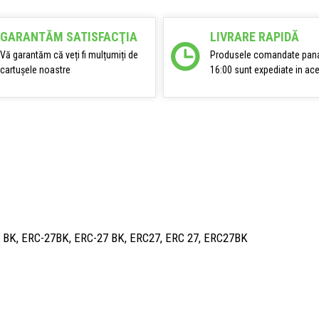
GARANTĂM SATISFACŢIA
LIVRARE RAPIDĂ
Vă garantăm că veți fi mulțumiți de
Produsele comandate pana
cartușele noastre
16:00 sunt expediate in ace
7 BK, ERC-27BK, ERC-27 BK, ERC27, ERC 27, ERC27BK