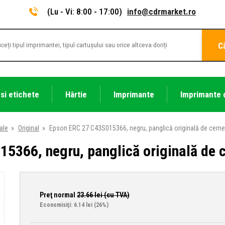
(Lu - Vi: 8:00 - 17:00)
info@cdrmarket.ro
C
 si etichete
Hârtie
Imprimante
Imprimante 
ale
»
Original
»
Epson ERC 27 C43S015366, negru, panglică originală de cerne
5366, negru, panglică originală de 
Preţ normal
23.66
lei (cu TVA)
Economisiţi: 6.14 lei
(26%)