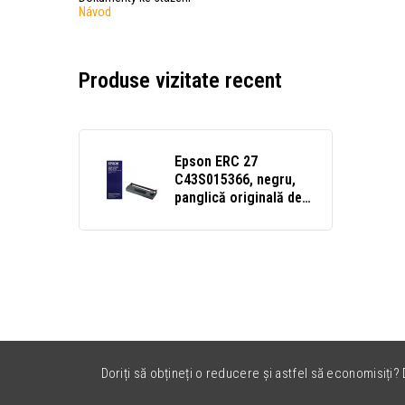
Návod
Produse vizitate recent
Epson ERC 27
C43S015366, negru,
panglică originală de
cerneală
Doriți să obțineți o reducere și astfel să economisiți? D