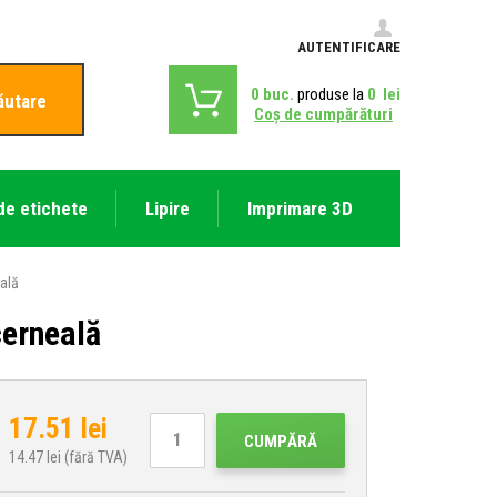
AUTENTIFICARE
0
buc.
produse la
0
lei
ăutare
Coş de cumpărături
de etichete
Lipire
Imprimare 3D
ală
cerneală
17.51
lei
CUMPĂRĂ
14.47
lei (fără TVA)