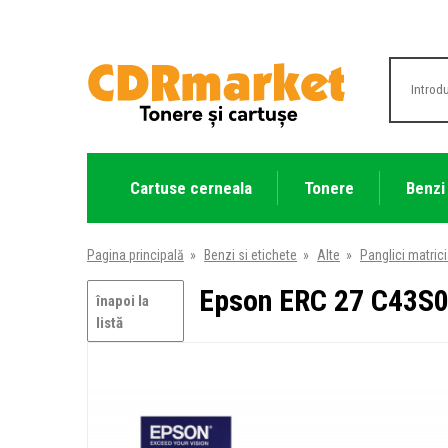
Cartuse cerneala
Tonere
Benzi
Pagina principală
»
Benzi si etichete
»
Alte
»
Panglici matrici
Epson ERC 27 C43S01
înapoi la
listă