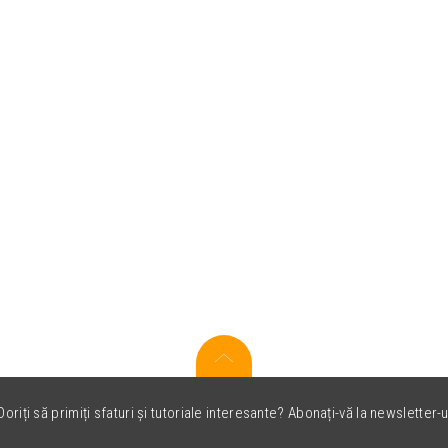
oriți să primiți sfaturi și tutoriale interesante? Abonați-vă la newsletter-u