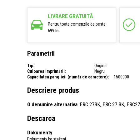
LIVRARE GRATUITĂ
Pentru toate comenzile de peste
699 lei
Parametrii
Tip:
Original
Culoarea imprimării:
Negru
Capacitatea panglicii (număr de caractere):
1500000
Descriere produs
O denumire alternativa
: ERC 27BK, ERC 27 BK, ERC2
Descarca
Dokumenty
Dokumenty ke stažení