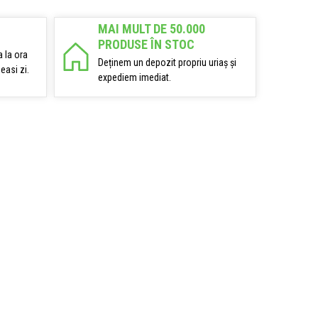
MAI MULT DE 50.000
PRODUSE ÎN STOC
 la ora
Deținem un depozit propriu uriaș și
easi zi.
expediem imediat.