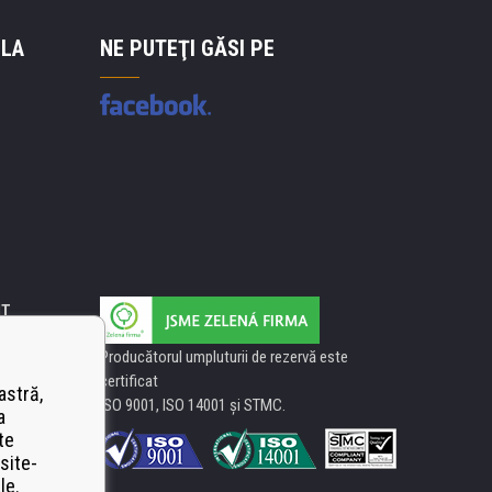
 LA
NE PUTEŢI GĂSI PE
IT
Producătorul umpluturii de rezervă este
certificat
astră,
ISO 9001, ISO 14001 şi STMC.
a
te
site-
le.