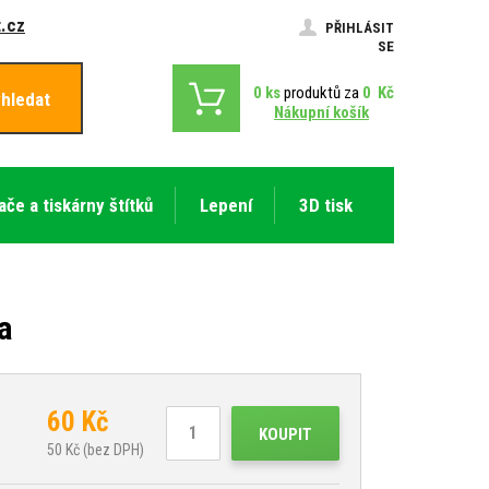
.cz
PŘIHLÁSIT
SE
0
ks
produktů za
0
Kč
hledat
Nákupní košík
ače a tiskárny štítků
Lepení
3D tisk
a
60
Kč
KOUPIT
50
Kč (bez DPH)