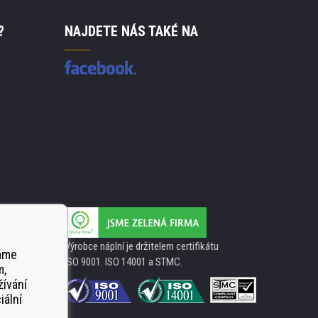
?
NAJDETE NÁS TAKÉ NA
Výrobce náplní je držitelem certifikátu
váme
ISO 9001. ISO 14001 a STMC.
m,
žívání
iální