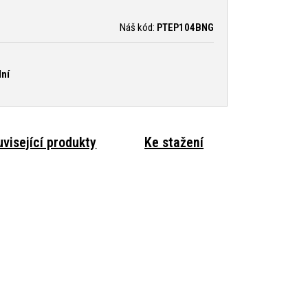
Náš kód:
PTEP104BNG
lní
visející produkty
Ke stažení