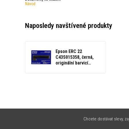
Návod
Naposledy navštívené produkty
Epson ERC 22
C43S015358, černá,
originální barvicí
páska
Chcete dostávat slevy, za