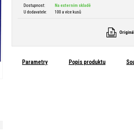
Dostupnost:
Na externím skladě
U dodavatele:
100 a více kusů
Originá
Parametry
Popis produktu
Sou