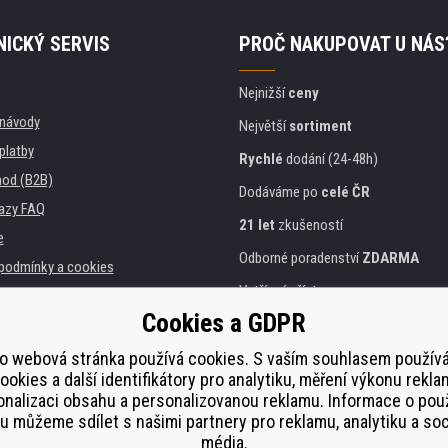
ICKÝ SERVIS
PROČ NAKUPOVAT U NÁS
Nejnižší
ceny
, návody
Největší
sortiment
platby
Rychlé
dodání (24-48h)
od (B2B)
Dodáváme po
celé ČR
azy FAQ
21 let
zkušeností
e
Odborné poradenství
ZDARMA
podmínky a cookies
Vstřícný přístup
Cookies a GDPR
Zlatý
certifikát
Heureka
a instituce
tiskáren
o webová stránka používá cookies. S vaším souhlasem použí
Bezpečné
on-line platby
ookies a další identifikátory pro analytiku, měření výkonu rekla
lnění
nalizaci obsahu a personalizovanou reklamu. Informace o pou
í od smlouvy
 můžeme sdílet s našimi partnery pro reklamu, analytiku a soc
média.