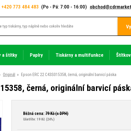
+420 773 484 483
(Po - Pá: 7:00 - 16:00)
obchod@cdrmarket
Vy
 a štítky
Papíry
Tiskárny a multifunkce
Štítkov
»
Originál
»
Epson ERC 22 C43S015358, černá, originální barvicí páska
5358, černá, originální barvicí pásk
Běžná cena:
79
Kč (s DPH)
Ušetříte: 19 Kč
(24%)