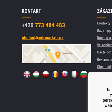
KONTAKT
ZÁKAZN
Kontakty
+420
773 484 483
Rady, tipy
obchod@cdrmarket.cz
Dopravy a 
Velkoobch
Časté dot
Reklamac
Obchodní 
GDPR
Pro firmy 
Pronájem 
Tat
c
Náhradní p
perso
Odstoupen
webu