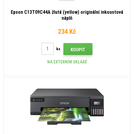
Epson C13T09C44A žlutá (yellow) originální inkoustová
náplň
234 Kč
ks
KOUPIT
NA EXTERNÍM SKLADĚ