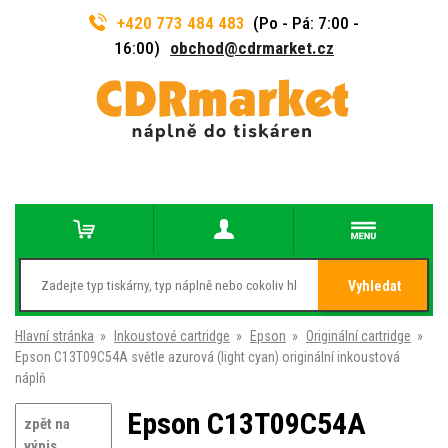
+420 773 484 483
(Po - Pá: 7:00 -
16:00)
obchod@cdrmarket.cz
Vyhledat
Hlavní stránka
»
Inkoustové cartridge
»
Epson
»
Originální cartridge
»
Epson C13T09C54A světle azurová (light cyan) originální inkoustová
náplň
Epson C13T09C54A
zpět na
výpis