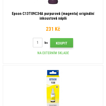
Epson C13T09C34A purpurová (magenta) originální
inkoustová náplň
231 Kč
ks
KOUPIT
NA EXTERNÍM SKLADĚ