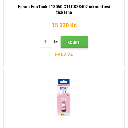
Epson EcoTank L18050 C11CK38402 inkoustová
tiskárna
15 330 Kč
ks
KOUPIT
NA DOTAZ