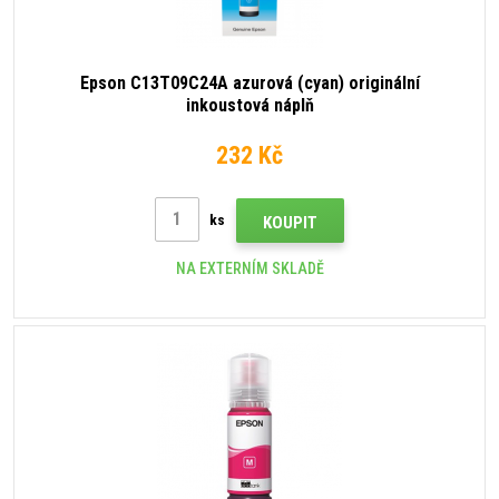
Epson C13T09C24A azurová (cyan) originální
inkoustová náplň
232 Kč
ks
KOUPIT
NA EXTERNÍM SKLADĚ