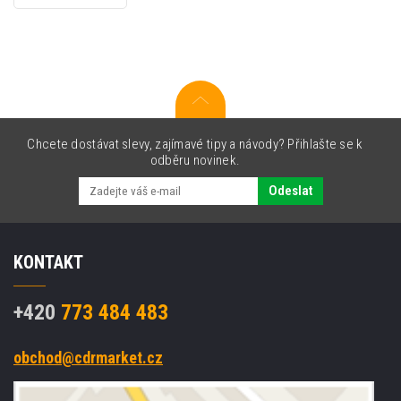
(light
cyan)
originální
inkoustová
náplň
Chcete dostávat slevy, zajímavé tipy a návody? Přihlašte se k
odběru novinek.
Odeslat
KONTAKT
+420
773 484 483
obchod@cdrmarket.cz