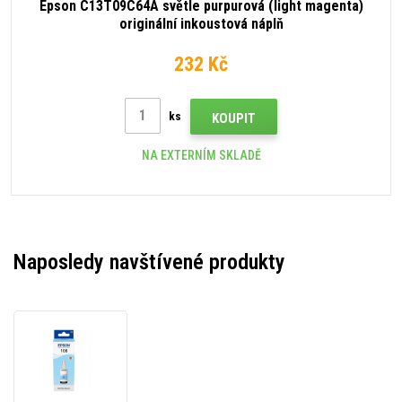
Epson C13T09C64A světle purpurová (light magenta)
originální inkoustová náplň
232 Kč
ks
KOUPIT
NA EXTERNÍM SKLADĚ
Naposledy navštívené produkty
Epson
C13T09C54A
světle
azurová