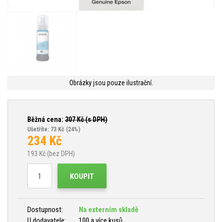
Obrázky jsou pouze ilustrační.
Běžná cena:
307
Kč (s DPH)
Ušetříte: 73 Kč
(24%)
234
Kč
193
Kč (bez DPH)
KOUPIT
Dostupnost:
Na externím skladě
U dodavatele:
100 a více kusů