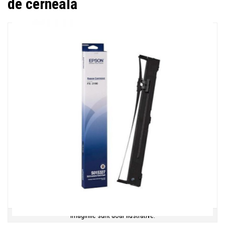
de cerneală
Imaginile sunt doar ilustrative.