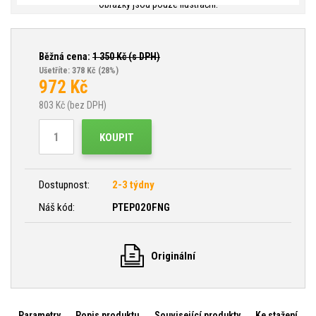
Obrázky jsou pouze ilustrační.
Běžná cena:
1 350
Kč (s DPH)
Ušetříte: 378 Kč
(28%)
972
Kč
803
Kč (bez DPH)
KOUPIT
Dostupnost:
2-3 týdny
Náš kód:
PTEP020FNG
Originální
Parametry
Popis produktu
Související produkty
Ke stažení