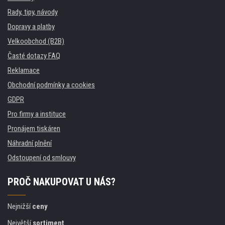
Rady, tipy, návody
Dopravy a platby
Velkoobchod (B2B)
Časté dotazy FAQ
Reklamace
Obchodní podmínky a cookies
GDPR
Pro firmy a instituce
Pronájem tiskáren
Náhradní plnění
Odstoupení od smlouvy
PROČ NAKUPOVAT U NÁS?
Nejnižší
ceny
Největší
sortiment