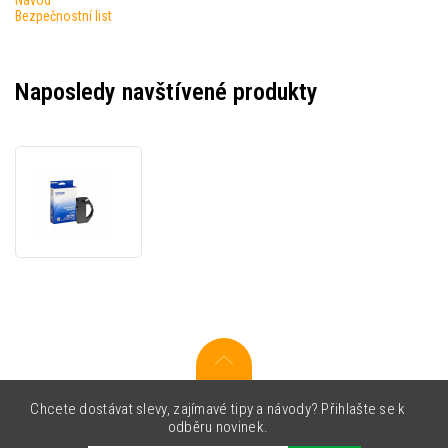
Bezpečnostní list
Naposledy navštívené produkty
Epson
C13S015067,
barevná,
originální
barvicí
páska
Chcete dostávat slevy, zajímavé tipy a návody? Přihlašte se k
odběru novinek.