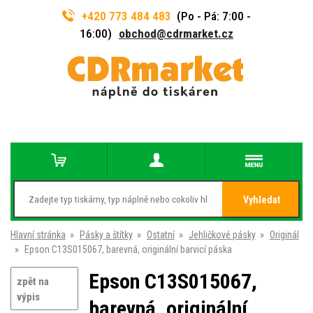
+420 773 484 483
(Po - Pá: 7:00 -
16:00)
obchod@cdrmarket.cz
Vyhledat
Hlavní stránka
»
Pásky a štítky
»
Ostatní
»
Jehličkové pásky
»
Originál
»
Epson C13S015067, barevná, originální barvicí páska
Epson C13S015067,
zpět na
výpis
barevná, originální