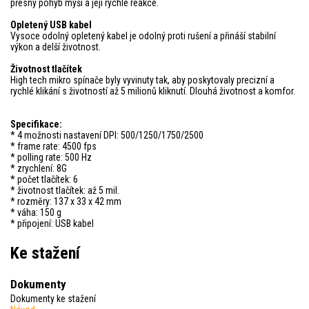
přesný pohyb myši a její rychlé reakce.
Opletený USB kabel
Vysoce odolný opletený kabel je odolný proti rušení a přináší stabilní
výkon a delší životnost.
Životnost tlačítek
High tech mikro spínače byly vyvinuty tak, aby poskytovaly precizní a
rychlé klikání s životností až 5 milionů kliknutí. Dlouhá životnost a komfor.
Specifikace:
* 4 možnosti nastavení DPI: 500/1250/1750/2500
* frame rate: 4500 fps
* polling rate: 500 Hz
* zrychlení: 8G
* počet tlačítek: 6
* životnost tlačítek: až 5 mil.
* rozměry: 137 x 33 x 42 mm
* váha: 150 g
* připojení: USB kabel
Ke stažení
Dokumenty
Dokumenty ke stažení