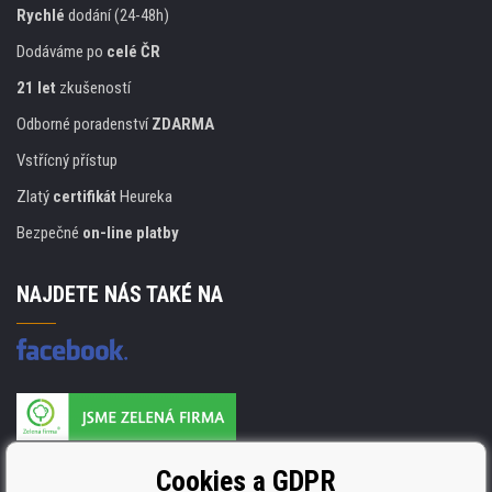
Rychlé
dodání (24-48h)
Dodáváme po
celé ČR
21 let
zkušeností
Odborné poradenství
ZDARMA
Vstřícný přístup
Zlatý
certifikát
Heureka
Bezpečné
on-line platby
NAJDETE NÁS TAKÉ NA
Výrobce náplní je držitelem certifikátu
Cookies a GDPR
ISO 9001. ISO 14001 a STMC.