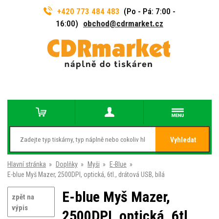
+420 773 484 483
(Po - Pá: 7:00 -
16:00)
obchod@cdrmarket.cz
Vyhledat
Hlavní stránka
»
Doplňky
»
Myši
»
E-Blue
»
E-blue Myš Mazer, 2500DPI, optická, 6tl., drátová USB, bílá
E-blue Myš Mazer,
zpět na
výpis
2500DPI, optická, 6tl.,