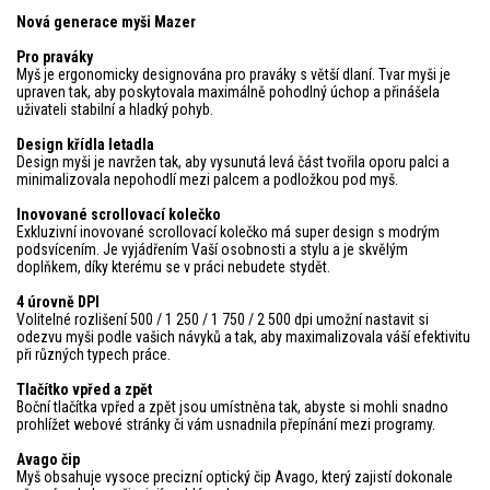
Nová generace myši Mazer
Pro praváky
Myš je ergonomicky designována pro praváky s větší dlaní. Tvar myši je
upraven tak, aby poskytovala maximálně pohodlný úchop a přinášela
uživateli stabilní a hladký pohyb.
Design křídla letadla
Design myši je navržen tak, aby vysunutá levá část tvořila oporu palci a
minimalizovala nepohodlí mezi palcem a podložkou pod myš.
Inovované scrollovací kolečko
Exkluzivní inovované scrollovací kolečko má super design s modrým
podsvícením. Je vyjádřením Vaší osobnosti a stylu a je skvělým
doplňkem, díky kterému se v práci nebudete stydět.
4 úrovně DPI
Volitelné rozlišení 500 / 1 250 / 1 750 / 2 500 dpi umožní nastavit si
odezvu myši podle vašich návyků a tak, aby maximalizovala váší efektivitu
při různých typech práce.
Tlačítko vpřed a zpět
Boční tlačítka vpřed a zpět jsou umístněna tak, abyste si mohli snadno
prohlížet webové stránky či vám usnadnila přepínání mezi programy.
Avago čip
Myš obsahuje vysoce precizní optický čip Avago, který zajistí dokonale