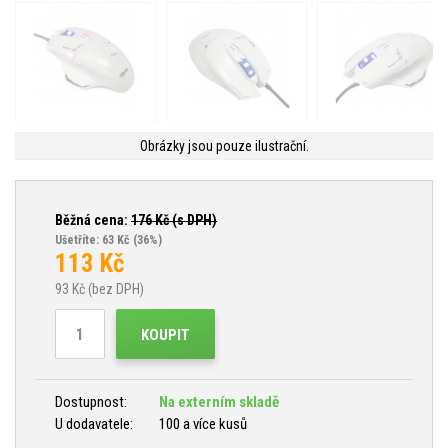
Obrázky jsou pouze ilustrační.
Běžná cena:
176
Kč (s DPH)
Ušetříte: 63 Kč
(36%)
113
Kč
93
Kč (bez DPH)
KOUPIT
Dostupnost:
Na externím skladě
U dodavatele:
100 a více kusů