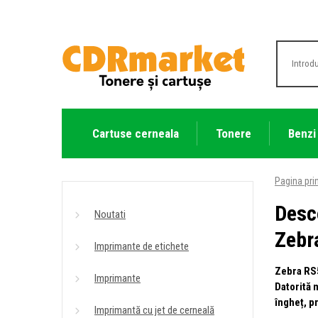
Cartuse cerneala
Tonere
Benzi
Pagina pri
Desc
Noutati
Zebr
Imprimante de etichete
Zebra RS5
Imprimante
Datorită m
îngheț, p
Imprimantă cu jet de cerneală