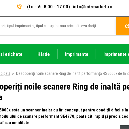
(Lu - Vi: 8:00 - 17:00)
info@cdrmarket.ro
C
 si etichete
Hârtie
Imprimante
Imprimante 
ncipală
»
Descoperiți noile scanere Ring de înaltă performanță RS5000x de la 
operiți noile scanere Ring de înaltă 
a
000x este un scanner inelar cu fir, conceput pentru condiții dificile în 
odulului de scanare performant SE4770, poate citi rapid și precis coduri 
raf sau umiditate.