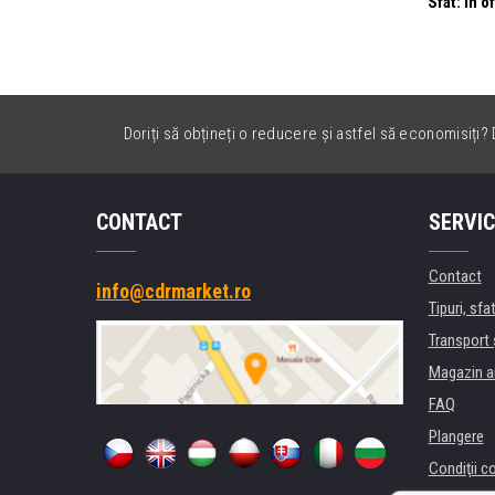
Sfat: În o
Doriți să obțineți o reducere și astfel să economisiți? D
CONTACT
SERVIC
Contact
info@cdrmarket.ro
Tipuri, sfat
Transport 
Magazin a
FAQ
Plangere
Condiţii c