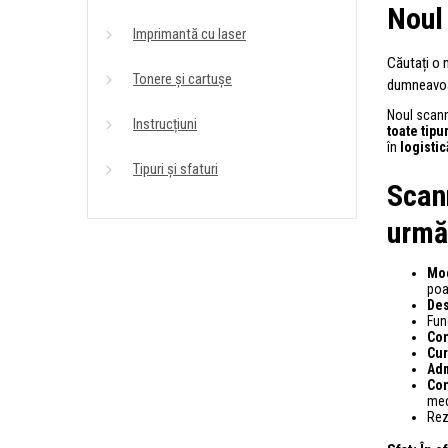
Noul
Imprimantă cu laser
Căutați o m
Tonere și cartușe
dumneavoa
Noul scann
Instrucțiuni
toate tipu
în
logistic
Tipuri și sfaturi
Scan
urmă
Mod
poa
Des
Fun
Con
Cur
Adm
Con
medi
Rez