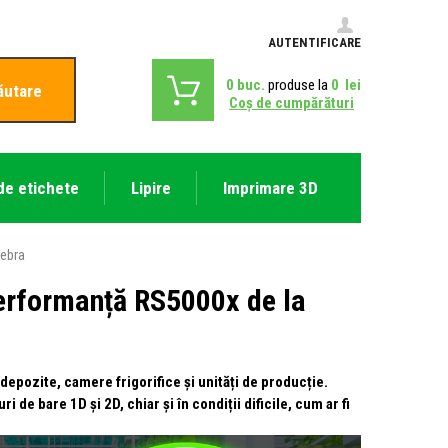
AUTENTIFICARE
0
buc.
produse la
0
lei
ăutare
Coş de cumpărături
de etichete
Lipire
Imprimare 3D
Zebra
performanță RS5000x de la
depozite, camere frigorifice și unități de producție.
de bare 1D și 2D, chiar și în condiții dificile, cum ar fi