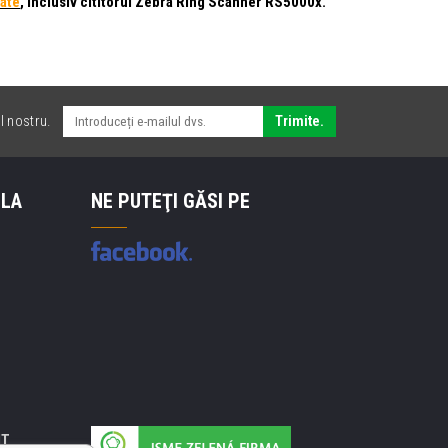
date
, inclusiv cititorul Zebra
Ring Scanner RS5000x.
l nostru.
Trimite.
 LA
NE PUTEŢI GĂSI PE
IT