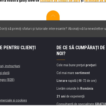
ferta noastră găsiți diverse
cititoare de coduri de bare
și
terminale de 
oriți să primiți sfaturi și tutoriale interesante? Abonați-vă la newsletter-u
E PENTRU CLIENȚI
DE CE SĂ CUMPĂRAȚI DE
NOI?
Cele mai bune preţuri
preţuri
uri, instrucțiuni
şi plată
Cel mai mare
sortiment
ngro (B2B)
Livrare
rapidă (48-72 de ore)
Livrăm oriunde în
România
21 ani
de experienţă
omerciale si cookies
Consultanţă de specialitate
GRATU