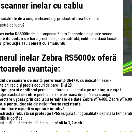
 scanner inelar cu cablu
odalitate de a crește eficiența și productivitatea fluxurilor
stră de lucru?
er inelar RS5000x de la compania Zebra Technologies poate scana
rile de coduri de bare
și este alegerea potrivită, indiferent dacă lucrați
ă
,
producție
sau
comerț cu amănuntul
.
nerul inelar Zebra RS5000x oferă
toarele avantaje:
ul de scanare de înaltă performanță
SE4770
cu indicator laser -
te citi rapid și precis coduri de bare 1D și 2D
ign ușor și echilibrat
permite purtarea scannerului
pe un singur deget
cție practică de
rotire
pentru utilizare pe mâna dreaptă sau stângă
ectare ușoară prin cablu
cu
terminale de date Zebra
WT6400, Zebra WT6300
ele pentru degete
din nailon
foarte rezistente
inistrare ușoară și operare intuitivă
strucția robustă
cu protecție
IP65
asigură funcționalitate deplină la tempera
ile frigorifice
istență la căderi de la înălțimi de
până la 1,2 metri