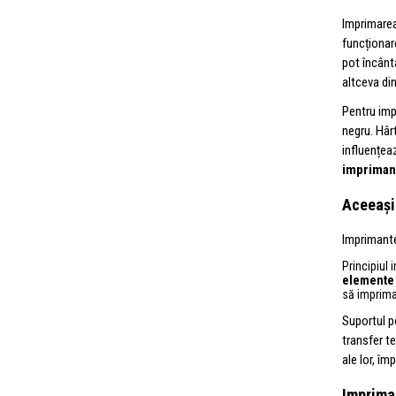
Imprimarea
funcționar
pot încânta
altceva di
Pentru impr
negru. Hârt
influențea
imprimant
Aceeași 
Imprimante
Principiul 
elemente 
să imprima
Suportul po
transfer te
ale lor, îm
Impriman