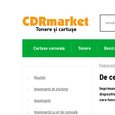
Cartuse cerneala
Tonere
Benzi
Pagina pri
De c
Noutati
Imprimant
Imprimante de etichete
dispoziti
care func
Imprimante
Imprimantă cu jet de cerneală