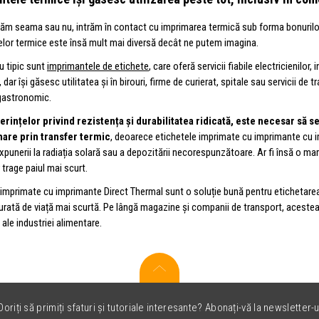
dăm seama sau nu, intrăm în contact cu imprimarea termică sub forma bonurilor p
lor termice este însă mult mai diversă decât ne putem imagina.
 tipic sunt
imprimantele de etichete
, care oferă servicii fiabile electricienilor
, dar își găsesc utilitatea și în birouri, firme de curierat, spitale sau servicii de 
gastronomic.
cerințelor privind rezistența și durabilitatea ridicată, este necesar să
are prin transfer termic
, deoarece etichetele imprimate cu imprimante cu im
xpunerii la radiația solară sau a depozitării necorespunzătoare. Ar fi însă o 
 trage paiul mai scurt.
 imprimate cu imprimante Direct Thermal sunt o soluție bună pentru etichetarea
rată de viață mai scurtă. Pe lângă magazine și companii de transport, acestea își 
 ale industriei alimentare.
oriți să primiți sfaturi și tutoriale interesante? Abonați-vă la newsletter-u