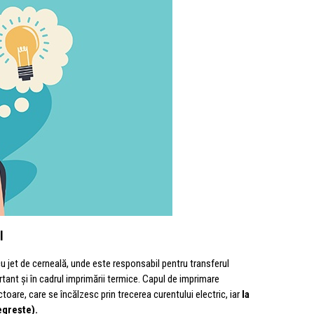
l
 jet de cerneală, unde este responsabil pentru transferul
rtant și în cadrul imprimării termice. Capul de imprimare
are, care se încălzesc prin trecerea curentului electric, iar
la
egrește).