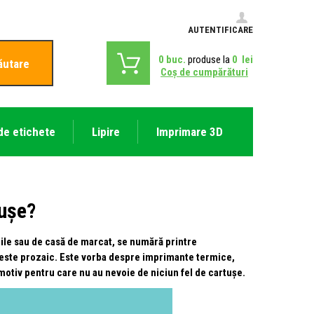
AUTENTIFICARE
0
buc.
produse la
0
lei
ăutare
Coş de cumpărături
de etichete
Lipire
Imprimare 3D
tușe?
ile sau de casă de marcat, se numără printre
l este prozaic. Este vorba despre imprimante termice,
motiv pentru care nu au nevoie de niciun fel de cartușe.