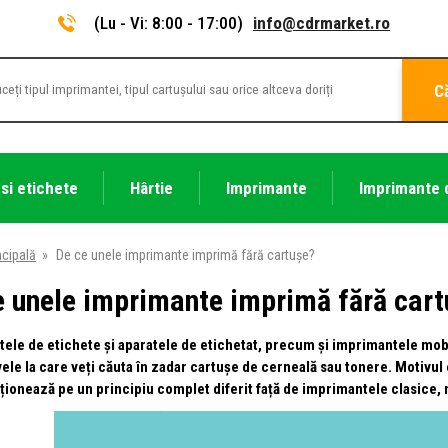
(Lu - Vi: 8:00 - 17:00)
info@cdrmarket.ro
C
 si etichete
Hârtie
Imprimante
Imprimante 
ncipală
»
De ce unele imprimante imprimă fără cartușe?
e unele imprimante imprimă fără car
ele de etichete și aparatele de etichetat, precum și imprimantele mob
vele la care veți căuta în zadar cartușe de cerneală sau tonere. Motivu
ționează pe un principiu complet diferit față de imprimantele clasice, 