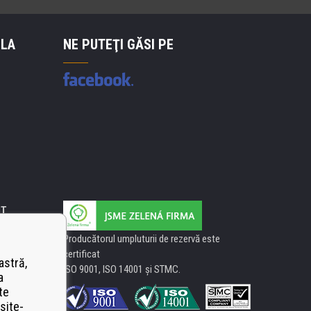
 LA
NE PUTEŢI GĂSI PE
IT
Producătorul umpluturii de rezervă este
certificat
astră,
ISO 9001, ISO 14001 şi STMC.
a
te
site-