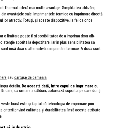
t Thermal, oferă mai multe avantaje. Simplitatea utilizării,
ne din avantajele sale. Imprimantele termice cu imprimare directă
lor atractiv. Totuși, și aceste dispozitive, la fel ca orice
 iar o limitare poate fi și posibilitatea de a imprima doar alb-
o atenție sporită la depozitare, iar în plus sensibilitatea sa
 sunt însă doar o alternativă a imprimării termice. A doua sunt
nere
sau
cartușe de cerneală
.
singur detaliu.
De această dată, între capul de imprimare cu
lă
, care, ca urmare a căldurii, colorează suportul pe care doriți
. O veste bună este și faptul că tehnologia de imprimare prin
 criterii privind calitatea și durabilitatea, însă aceste atribute
e.
rț și industrie