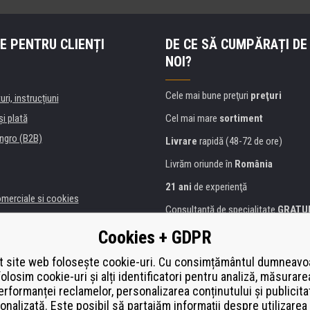
E PENTRU CLIENȚI
DE CE SĂ CUMPĂRAȚI DE
NOI?
Cele mai bune preţuri
preţuri
uri, instrucțiuni
şi plată
Cel mai mare
sortiment
ngro (B2B)
Livrare
rapidă (48-72 de ore)
Livrăm oriunde în
România
21 ani
de experienţă
omerciale si cookies
Consultanţă de specialitate
GRATU
alitate
Abordarea amabilă
Cookies + GDPR
anii și instituţii
Golden
certificat
Heureka
a de imprimante
 site web folosește cookie-uri. Cu consimțământul dumneavo
folosim cookie-uri și alți identificatori pentru analiză, măsurare
Plată
securizată on-line
ă de înlocuire
erformanței reclamelor, personalizarea conținutului și publicita
í od smlouvy
onalizată. Este posibil să partajăm informații despre utilizarea 