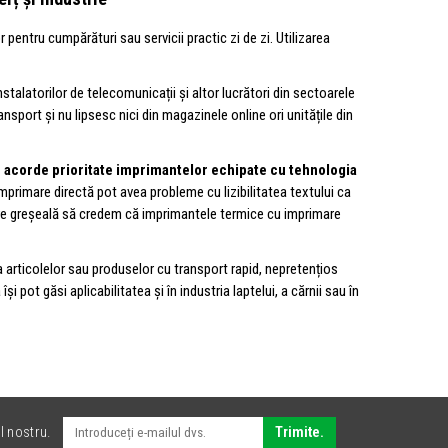
entru cumpărături sau servicii practic zi de zi. Utilizarea
, instalatorilor de telecomunicații și altor lucrători din sectoarele
transport și nu lipsesc nici din magazinele online ori unitățile din
 se acorde prioritate imprimantelor echipate cu tehnologia
primare directă pot avea probleme cu lizibilitatea textului ca
mare greșeală să credem că imprimantele termice cu imprimare
 articolelor sau produselor cu transport rapid, nepretențios
pot găsi aplicabilitatea și în industria laptelui, a cărnii sau în
l nostru.
Trimite.