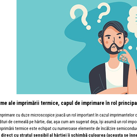
me ale imprimării termice, capul de imprimare în rol principa
mprimare cu duze microscopice joacă un rol important în cazul imprimantelor cu
cături de cerneală pe hârtie, dar, așa cum am sugerat deja, își asumă un rol impo
mprimării termice este echipat cu numeroase elemente de încălzire semiconducto
 direct cu stratul sensibil al hârtiei îi schimbă culoarea (aceasta se înn