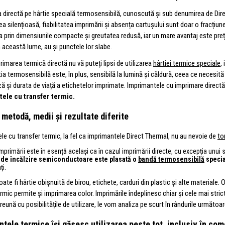
 directă pe hârtie specială termosensibilă, cunoscută și sub denumirea de Direc
ea silențioasă, fiabilitatea imprimării și absența cartușului sunt doar o fracțiu
 prin dimensiunile compacte și greutatea redusă, iar un mare avantaj este prețul 
n această lume, au și punctele lor slabe.
imarea termică directă nu vă puteți lipsi de utilizarea
hârtiei termice speciale
,
ia termosensibilă este, în plus, sensibilă la lumină și căldură, ceea ce necesită 
ză și durata de viață a etichetelor imprimate. Imprimantele cu imprimare directă
ele cu transfer termic.
metodă, medii și rezultate diferite
le cu transfer termic, la fel ca imprimantele Direct Thermal, nu au nevoie de
to
imprimării este în esență același ca în cazul imprimării directe, cu excepția unui 
de încălzire semiconductoare este plasată o
bandă termosensibilă
specia
ți.
ate fi hârtie obișnuită de birou, etichete, carduri din plastic și alte materiale
rmic permite și imprimarea color. Imprimările îndeplinesc chiar și cele mai stricte
preună cu posibilitățile de utilizare, le vom analiza pe scurt în rândurile următoar
tele termice își găsesc utilizarea peste tot, inclusiv în come