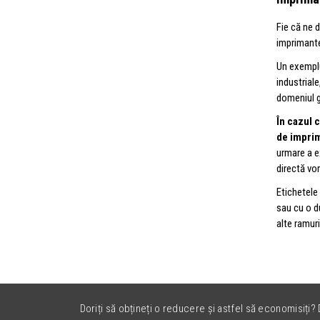
Fie că ne 
imprimante
Un exemplu
industriale
domeniul 
În cazul 
de imprim
urmare a e
directă vor
Etichetele
sau cu o du
alte ramuri
Doriți să obțineți o reducere și astfel să economisiți? D