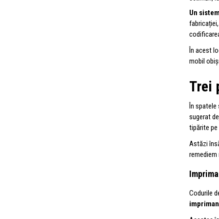
Un sistem
fabricație
codificarea
În acest l
mobil obișn
Trei 
În spatele
sugerat dej
tipărite pe
Astăzi îns
remediem r
Imprima
Codurile d
imprimant