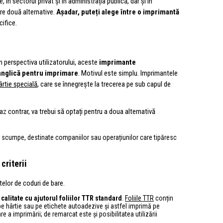
 în sectorul privat și în administrația publică, dar și în
re două alternative.
Așadar, puteți alege între o imprimantă
ifice.
n perspectiva utilizatorului, aceste
imprimante
panglică pentru imprimare
. Motivul este simplu. Imprimantele
ârtie specială
, care se înnegrește la trecerea pe sub capul de
z contrar, va trebui să optați pentru a doua alternativă
 scumpe, destinate companiilor sau operațiunilor care tipăresc
criterii
elor de coduri de bare.
calitate cu ajutorul foliilor TTR standard
.
Foliile TTR
conțin
pe hârtie sau pe etichete autoadezive și astfel imprimă pe
a imprimării; de remarcat este și posibilitatea utilizării