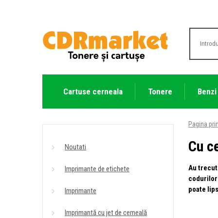
Cartuse cerneala
Tonere
Benzi
Pagina pri
Cu c
Noutati
Au trecut
Imprimante de etichete
codurilor
poate lips
Imprimante
Imprimantă cu jet de cerneală