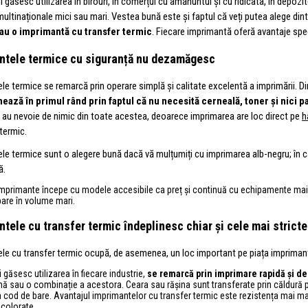
 găsesc utilizarea în birouri, în comerțul cu amănuntul și cu ridicata, în depozite,
ultinaționale mici sau mari. Vestea bună este și faptul că veți putea alege dint
au o imprimantă cu transfer termic
. Fiecare imprimantă oferă avantaje spec
ntele termice cu siguranță nu dezamăgesc
le termice se remarcă prin operare simplă și calitate excelentă a imprimării. Di
ează în primul rând prin faptul că nu necesită cerneală, toner și nici 
 au nevoie de nimic din toate acestea, deoarece imprimarea are loc direct pe
h
termic.
le termice sunt o alegere bună dacă vă mulțumiți cu imprimarea alb-negru; în ca
ă.
imprimante începe cu modele accesibile ca preț și continuă cu echipamente mai
bare în volume mari.
tele cu transfer termic îndeplinesc chiar și cele mai stricte 
le cu transfer termic ocupă, de asemenea, un loc important pe piața imprimant
 găsesc utilizarea în fiecare industrie,
se remarcă prin imprimare rapidă și de 
ină sau o combinație a acestora. Ceara sau rășina sunt transferate prin căldură 
cod de bare. Avantajul imprimantelor cu transfer termic este rezistența mai mare 
 colorate.