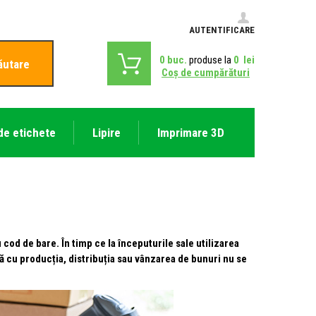
AUTENTIFICARE
0
buc.
produse la
0
lei
ăutare
Coş de cumpărături
de etichete
Lipire
Imprimare 3D
cod de bare. În timp ce la începuturile sale utilizarea
 cu producția, distribuția sau vânzarea de bunuri nu se