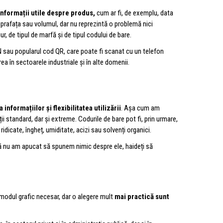
 informații utile despre produs,
cum ar fi, de exemplu, data
suprafața sau volumul, dar nu reprezintă o problemă nici
ur, de tipul de marfă și de tipul codului de bare.
 sau popularul cod QR, care poate fi scanat cu un telefon
ea în sectoarele industriale și în alte domenii.
informațiilor și flexibilitatea utilizării
. Așa cum am
ii standard, dar și extreme. Codurile de bare pot fi, prin urmare,
idicate, îngheț, umiditate, acizi sau solvenți organici.
ă nu am apucat să spunem nimic despre ele, haideți să
n modul grafic necesar, dar o alegere mult
mai practică sunt