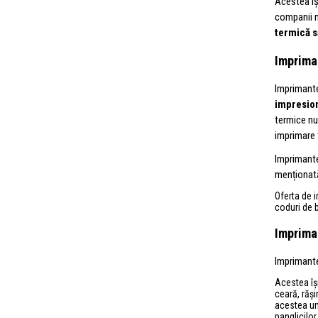
Acestea își
companii m
termică s
Imprima
Imprimante
impresion
termice nu
imprimare 
Imprimante
menționat
Oferta de 
coduri de 
Impriman
Imprimante
Acestea își
ceară, răș
acestea un 
panglicilor