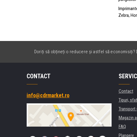
Imprimante
Zebra, Ho
Doriți să obțineți o reducere și astfel să economisiți? D
CONTACT
SERVIC
Contact
info@cdrmarket.ro
Tipuri, sfat
Transport 
Magazin a
FAQ
Plangere