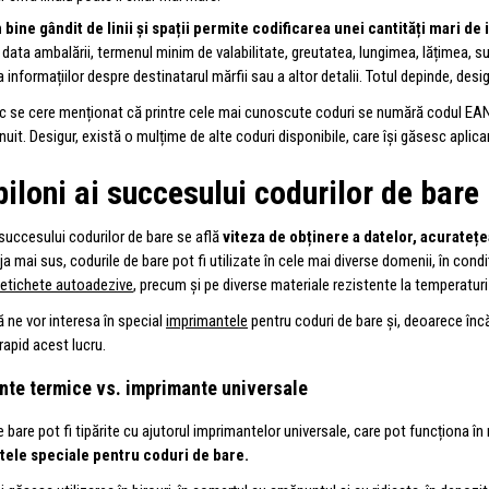
 bine gândit de linii și spații permite codificarea unei cantități mari de
i, data ambalării, termenul minim de valabilitate, greutatea, lungimea, lățimea, 
 informațiilor despre destinatarul mărfii sau a altor detalii. Totul depinde, desig
oc se cere menționat că printre cele mai cunoscute coduri se numără codul EAN
uit. Desigur, există o mulțime de alte coduri disponibile, care își găsesc aplicar
piloni ai succesului codurilor de bare
 succesului codurilor de bare se află
viteza de obținere a datelor, acuratețea 
a mai sus, codurile de bare pot fi utilizate în cele mai diverse domenii, în condiț
etichete autoadezive
, precum și pe diverse materiale rezistente la temperaturi r
ă ne vor interesa în special
imprimantele
pentru coduri de bare și, deoarece înc
apid acest lucru.
nte termice vs. imprimante universale
e bare pot fi tipărite cu ajutorul imprimantelor universale, care pot funcționa î
ele speciale pentru coduri de bare.