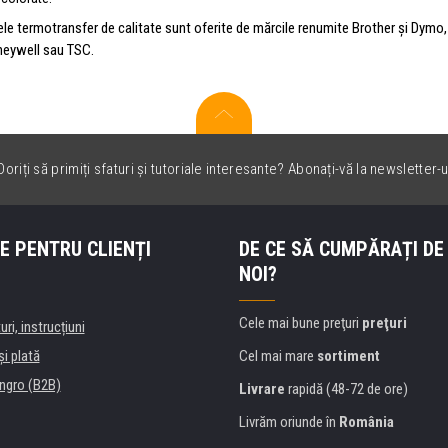
le termotransfer de calitate sunt oferite de mărcile renumite Brother și Dymo, d
neywell sau TSC.
oriți să primiți sfaturi și tutoriale interesante? Abonați-vă la newsletter-u
E PENTRU CLIENȚI
DE CE SĂ CUMPĂRAȚI DE
NOI?
Cele mai bune preţuri
preţuri
uri, instrucțiuni
şi plată
Cel mai mare
sortiment
ngro (B2B)
Livrare
rapidă (48-72 de ore)
Livrăm oriunde în
România