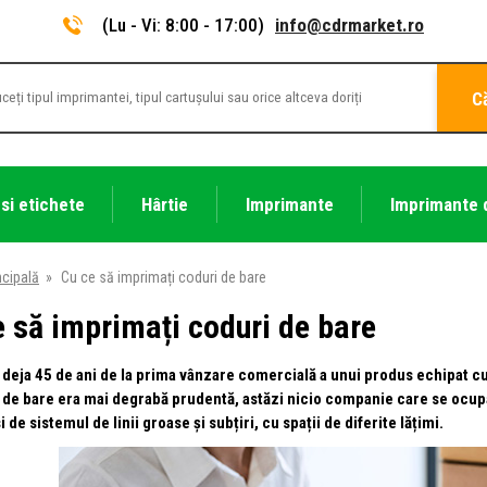
(Lu - Vi: 8:00 - 17:00)
info@cdrmarket.ro
C
 si etichete
Hârtie
Imprimante
Imprimante 
ncipală
»
Cu ce să imprimați coduri de bare
e să imprimați coduri de bare
 deja 45 de ani de la prima vânzare comercială a unui produs echipat cu 
 de bare era mai degrabă prudentă, astăzi nicio companie care se ocupă
i de sistemul de linii groase și subțiri, cu spații de diferite lățimi.