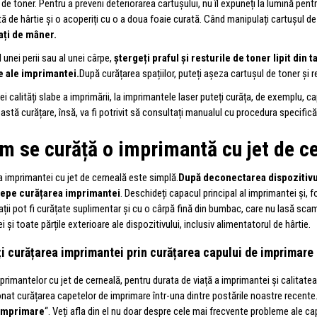
 de toner. Pentru a preveni deteriorarea cartușului, nu îl expuneți la lumină pen
ă de hârtie și o acoperiți cu o a doua foaie curată. Când manipulați cartușul de 
cați de mâner.
 unei perii sau al unei cârpe,
ștergeți praful și resturile de toner lipit din
e ale imprimantei.
După curățarea spațiilor, puteți așeza cartușul de toner și re
ei calități slabe a imprimării, la imprimantele laser puteți curăța, de exemplu, c
astă curățare, însă, va fi potrivit să consultați manualul cu procedura specifi
um se curăță o imprimantă cu jet de c
ea imprimantei cu jet de cerneală este simplă.
După deconectarea dispozitivulu
cepe curățarea imprimantei
. Deschideți capacul principal al imprimantei și, fo
ții pot fi curățate suplimentar și cu o cârpă fină din bumbac, care nu lasă sca
 și toate părțile exterioare ale dispozitivului, inclusiv alimentatorul de hârtie.
i curățarea imprimantei prin curățarea capului de imprimare
mprimantelor cu jet de cerneală, pentru durata de viață a imprimantei și calitat
at curățarea capetelor de imprimare într-una dintre postările noastre recente. D
 imprimare
“. Veți afla din el nu doar despre cele mai frecvente probleme ale cap