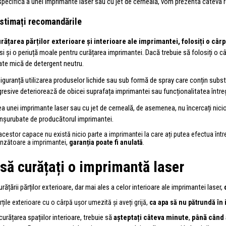
specifică a unei imprimante laser sau cu jet de cerneală, vom prezenta câteva re
stimați recomandările
rățarea părților exterioare și interioare ale imprimantei, folosiți o câr
osi și o periuță moale pentru curățarea imprimantei. Dacă trebuie să folosiți o 
tate mică de detergent neutru.
 siguranță utilizarea produselor lichide sau sub formă de spray care conțin subs
gresive deteriorează de obicei suprafața imprimantei sau funcționalitatea întreg
ea unei imprimante laser sau cu jet de cerneală, de asemenea, nu încercați nici
înșurubate de producătorul imprimantei.
acestor capace nu există nicio parte a imprimantei la care ați putea efectua într
nzătoare a imprimantei,
garanția poate fi anulată
.
să curățați o imprimantă laser
urățării părților exterioare, dar mai ales a celor interioare ale imprimantei laser,
rțile exterioare cu o cârpă ușor umezită și aveți grijă,
ca apa să nu pătrundă în
curățarea spațiilor interioare, trebuie să
așteptați câteva minute
,
până când 