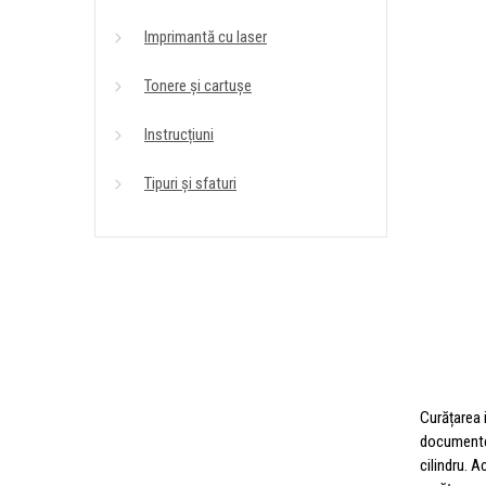
Imprimantă cu laser
Tonere și cartușe
Instrucțiuni
Tipuri și sfaturi
Curățarea 
documentelo
cilindru. 