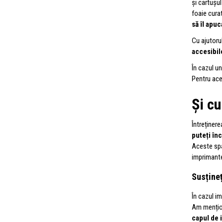
și cartușul
foaie curat
să îl apu
Cu ajutorul
accesibil
În cazul un
Pentru ace
Și c
Întreținer
puteți în
Aceste spa
imprimantei
Susțineț
În cazul i
Am mențion
capul de