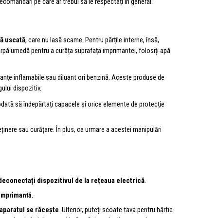
comandări pe care ar trebui să le respectați în general.
pă uscată
, care nu lasă scame. Pentru părțile interne, însă,
cârpă umedă pentru a curăța suprafața imprimantei, folosiți apă
tanțe inflamabile sau diluant ori benzină. Aceste produse de
ului dispozitiv.
odată să îndepărtați capacele și orice elemente de protecție
eținere sau curățare. În plus, ca urmare a acestei manipulări
deconectați dispozitivul de la rețeaua electrică
.
 imprimantă
.
aparatul se răcește
. Ulterior, puteți scoate tava pentru hârtie