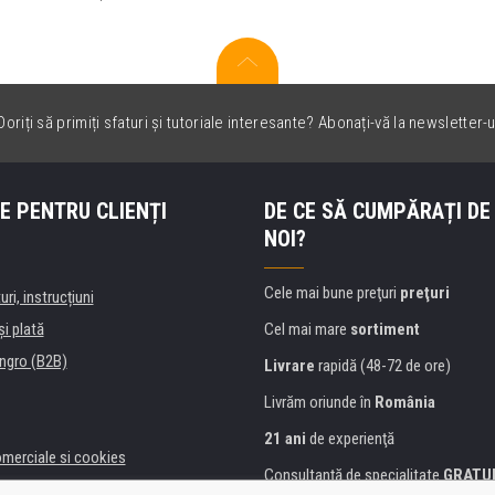
oriți să primiți sfaturi și tutoriale interesante? Abonați-vă la newsletter-u
E PENTRU CLIENȚI
DE CE SĂ CUMPĂRAȚI DE
NOI?
Cele mai bune preţuri
preţuri
uri, instrucțiuni
şi plată
Cel mai mare
sortiment
ngro (B2B)
Livrare
rapidă (48-72 de ore)
Livrăm oriunde în
România
21 ani
de experienţă
omerciale si cookies
Consultanţă de specialitate
GRATU
alitate