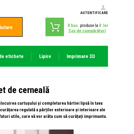
AUTENTIFICARE
0
buc.
produse la
0
lei
ăutare
Coş de cumpărături
de etichete
Lipire
Imprimare 3D
et de cerneală
locuirea cartușului și completarea hârtiei lipsă în tava
urățarea regulată a părților exterioare și interioare ale
turi utile, care vă vor arăta cum să curățați imprimanta.