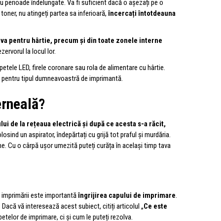
tru perioade îndelungate. Va fi suficient dacă o așezați pe o
toner, nu atingeți partea sa inferioară,
încercați întotdeauna
 tava pentru hârtie, precum și din toate zonele interne
zervorul la locul lor.
apetele LED, firele coronare sau rola de alimentare cu hârtie.
că pentru tipul dumneavoastră de imprimantă.
erneală?
i de la rețeaua electrică și după ce acesta s-a răcit,
losind un aspirator, îndepărtați cu grijă tot praful și murdăria.
me. Cu o cârpă ușor umezită puteți curăța în același timp tava
ea imprimării este importantă
îngrijirea capului de imprimare
.
acă vă interesează acest subiect, citiți articolul „
Ce este
etelor de imprimare, ci și cum le puteți rezolva.