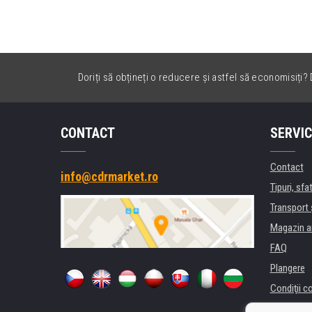
Doriți să obțineți o reducere și astfel să economisiți? D
CONTACT
SERVIC
Contact
info@cdrmarket.ro
Tipuri, sfat
Transport 
Magazin a
FAQ
Plangere
Condiţii c
Confidenti