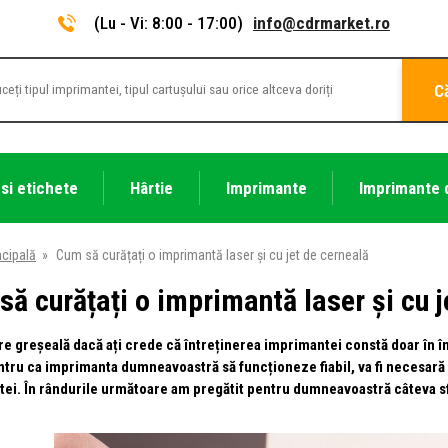
(Lu - Vi: 8:00 - 17:00)
info@cdrmarket.ro
C
 si etichete
Hârtie
Imprimante
Imprimante 
ncipală
»
Cum să curățați o imprimantă laser și cu jet de cerneală
ă curățați o imprimantă laser și cu j
are greșeală dacă ați crede că întreținerea imprimantei constă doar în în
ntru ca imprimanta dumneavoastră să funcționeze fiabil, va fi necesară c
ei. În rândurile următoare am pregătit pentru dumneavoastră câteva sfa