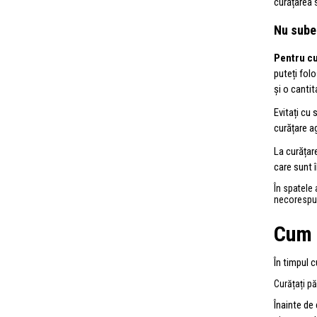
curățarea 
Nu sube
Pentru cu
puteți fol
și o canti
Evitați cu
curățare a
La curățar
care sunt 
În spatele 
necorespu
Cum 
În timpul c
Curățați pă
Înainte de 