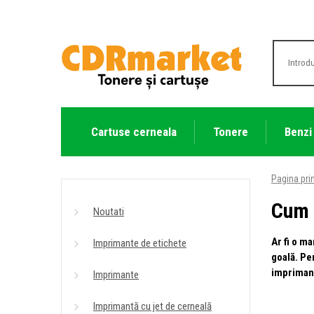
Cartuse cerneala
Tonere
Benzi
Pagina pri
Cum s
Noutati
Ar fi o m
Imprimante de etichete
goală. Pe
imprimant
Imprimante
Imprimantă cu jet de cerneală