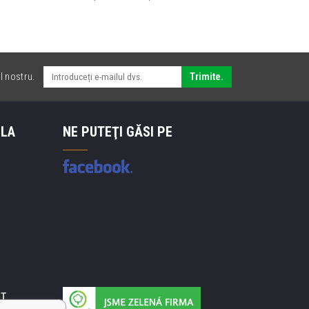
l nostru.
Trimite.
 LA
NE PUTEŢI GĂSI PE
IT