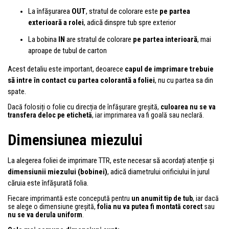
La înfășurarea
OUT
, stratul de colorare este
pe partea
exterioară a rolei
, adică dinspre tub spre exterior
La bobina
IN
are stratul de colorare
pe partea interioară
, mai
aproape de tubul de carton
Acest detaliu este important, deoarece
capul de imprimare trebuie
să intre în contact cu partea colorantă a foliei
, nu cu partea sa din
spate.
Dacă folosiți o folie cu direcția de înfășurare greșită,
culoarea nu se va
transfera deloc pe etichetă
, iar imprimarea va fi goală sau neclară.
Dimensiunea miezului
La alegerea foliei de imprimare TTR, este necesar să acordați atenție și
dimensiunii miezului (bobinei)
, adică diametrului orificiului în jurul
căruia este înfășurată folia.
Fiecare imprimantă este concepută pentru
un anumit tip de tub
, iar dacă
se alege o dimensiune greșită,
folia nu va putea fi montată corect
sau
nu se va derula uniform
.