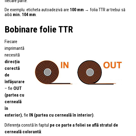
fiecare parte.
De exemplu. eticheta autoadezivă are
100 mm
→ folia TTR ar trebui să
aibă
min. 104 mm
.
Bobinare folie TTR
Fiecare
imprimantă
necesită
direcția
corectă
de
înfășurare
– fie
OUT
(partea cu
cerneală
în
exterior)
, fie
IN (partea cu cerneală în interior)
.
Diferența constă în faptul
pe ce parte a foliei se află stratul de
cerneală colorantă
: