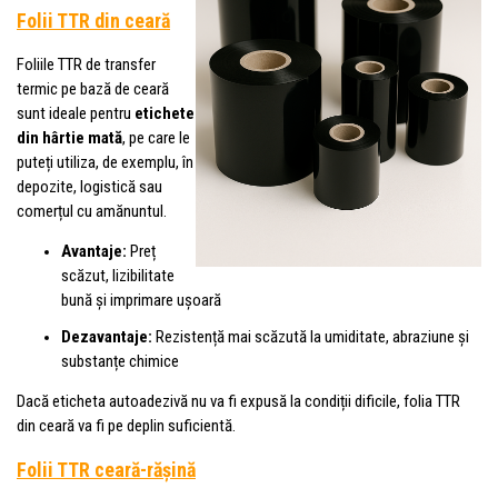
Folii TTR din ceară
Foliile TTR de transfer
termic pe bază de ceară
sunt ideale pentru
etichete
din hârtie mată
, pe care le
puteți utiliza, de exemplu, în
depozite, logistică sau
comerțul cu amănuntul.
Avantaje:
Preț
scăzut, lizibilitate
bună și imprimare ușoară
Dezavantaje:
Rezistență mai scăzută la umiditate, abraziune și
substanțe chimice
Dacă eticheta autoadezivă nu va fi expusă la condiții dificile, folia TTR
din ceară va fi pe deplin suficientă.
Folii TTR ceară-rășină