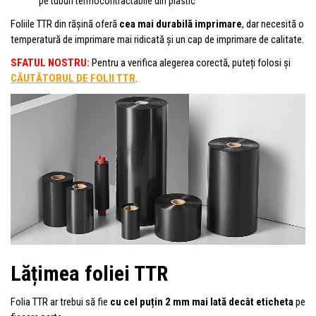
pe tuburi termocontractabile din plastic
Foliile TTR din rășină oferă
cea mai durabilă imprimare
, dar necesită o
temperatură de imprimare mai ridicată și un cap de imprimare de calitate.
SFATUL NOSTRU:
Pentru a verifica alegerea corectă, puteți folosi și
CĂUTĂTORUL DE FOLII TTR
.
Lățimea foliei TTR
Folia TTR ar trebui să fie
cu cel puțin 2 mm mai lată decât eticheta
pe