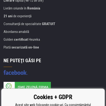
Livrare
rapidă (48-72 de ore)
Livrăm oriunde în
România
21 ani
de experienţă
Consultanţă de specialitate
GRATUIT
Abordarea amabilă
Golden
certificat
Heureka
Plată
securizată on-line
NE PUTEŢI GĂSI PE
Producătorul umpluturii de rezervă este certificat
Cookies + GDPR
ISO 9001, ISO 14001 şi STMC.
Acest site web folosește cookie-uri. Cu consimțământul