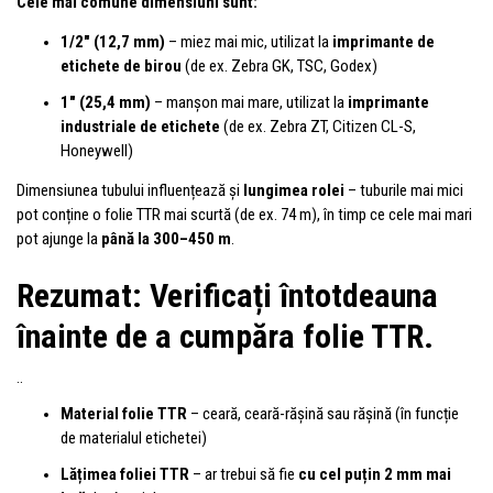
Cele mai comune dimensiuni sunt:
1/2" (12,7 mm)
– miez mai mic, utilizat la
imprimante de
etichete de birou
(de ex. Zebra GK, TSC, Godex)
1" (25,4 mm)
– manșon mai mare, utilizat la
imprimante
industriale de etichete
(de ex. Zebra ZT, Citizen CL-S,
Honeywell)
Dimensiunea tubului influențează și
lungimea rolei
– tuburile mai mici
pot conține o folie TTR mai scurtă (de ex. 74 m), în timp ce cele mai mari
pot ajunge la
până la 300–450 m
.
Rezumat: Verificați întotdeauna
înainte de a cumpăra folie TTR.
..
Material folie TTR
– ceară, ceară-rășină sau rășină (în funcție
de materialul etichetei)
Lățimea foliei TTR
– ar trebui să fie
cu cel puțin 2 mm mai