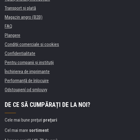
Transport şi plată
Magazin angro (B2B)
FAQ
Plangere
Condiţii comerciale si cookies
Confidentialitate
Pentru companii și instituţii
Închirierea de imprimante
Performanță de înlocuire
Odstoupení od smlouvy
DE CE SĂ CUMPĂRAȚI DE LA NOI?
Cele mai bune preţuri
preţuri
Cel mai mare
sortiment