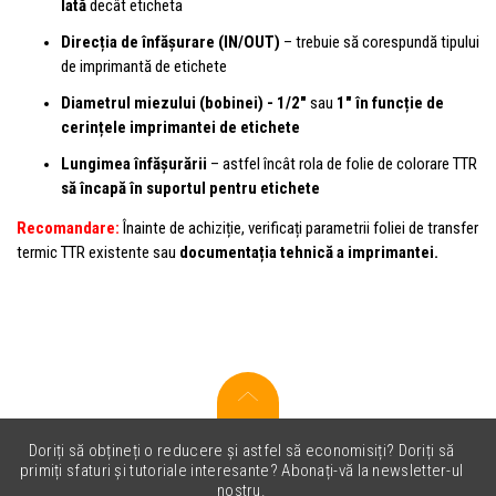
lată
decât eticheta
Direcția de înfășurare (IN/OUT)
– trebuie să corespundă tipului
de imprimantă de etichete
Diametrul miezului (bobinei) - 1/2"
sau
1" în funcție de
cerințele imprimantei de etichete
Lungimea înfășurării
– astfel încât rola de folie de colorare TTR
să încapă în suportul pentru etichete
Recomandare:
Înainte de achiziție, verificați parametrii foliei de transfer
termic TTR existente sau
documentația tehnică a imprimantei.
Doriți să obțineți o reducere și astfel să economisiți? Doriți să
primiți sfaturi și tutoriale interesante? Abonați-vă la newsletter-ul
nostru.