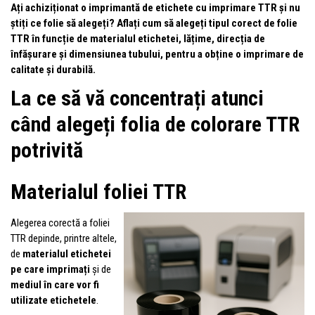
Ați achiziționat o imprimantă de etichete cu imprimare TTR și nu
știți ce folie să alegeți? Aflați cum să alegeți tipul corect de folie
TTR în funcție de materialul etichetei, lățime, direcția de
înfășurare și dimensiunea tubului, pentru a obține o imprimare de
calitate și durabilă.
La ce să vă concentrați atunci
când alegeți folia de colorare TTR
potrivită
Materialul foliei TTR
Alegerea corectă a foliei
TTR depinde, printre altele,
de
materialul etichetei
pe care imprimați
și de
mediul în care vor fi
utilizate etichetele
.