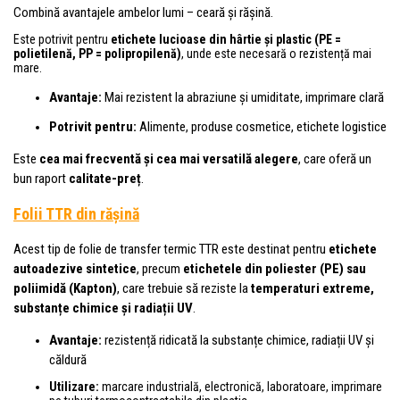
Combină avantajele ambelor lumi – ceară și rășină.
Este potrivit pentru
etichete lucioase din hârtie și plastic (PE =
polietilenă, PP = polipropilenă)
, unde este necesară o rezistență mai
mare.
Avantaje:
Mai rezistent la abraziune și umiditate, imprimare clară
Potrivit pentru:
Alimente, produse cosmetice, etichete logistice
Este
cea mai frecventă și cea mai versatilă alegere
, care oferă un
bun raport
calitate-preț
.
Folii TTR din rășină
Acest tip de folie de transfer termic TTR este destinat pentru
etichete
autoadezive sintetice
, precum
etichetele din poliester (PE) sau
poliimidă (Kapton)
, care trebuie să reziste la
temperaturi extreme,
substanțe chimice și radiații UV
.
Avantaje:
rezistență ridicată la substanțe chimice, radiații UV și
căldură
Utilizare:
marcare industrială, electronică, laboratoare, imprimare