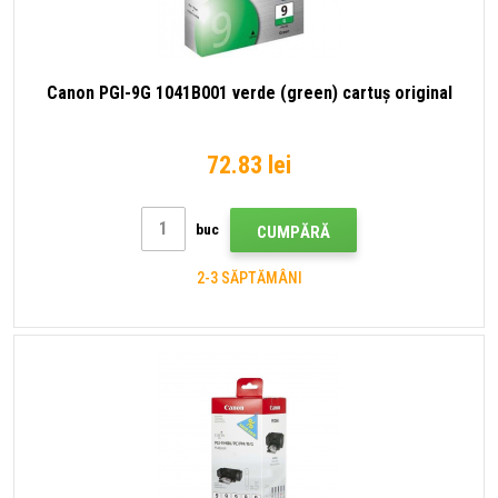
Canon PGI-9G 1041B001 verde (green) cartuș original
72.83 lei
buc
CUMPĂRĂ
2-3 SĂPTĂMÂNI