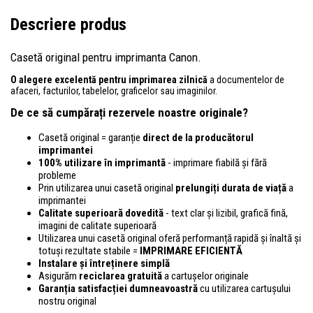
Descriere produs
Casetă original pentru imprimanta Canon.
O alegere excelentă pentru imprimarea zilnică
a documentelor de
afaceri, facturilor, tabelelor, graficelor sau imaginilor.
De ce să cumpărați rezervele noastre originale?
Casetă original = garanție
direct de la producătorul
imprimantei
100% utilizare în imprimantă
- imprimare fiabilă și fără
probleme
Prin utilizarea unui casetă original
prelungiți durata de viață
a
imprimantei
Calitate superioară dovedită
- text clar și lizibil, grafică fină,
imagini de calitate superioară
Utilizarea unui casetă original oferă performanță rapidă și înaltă și
totuși rezultate stabile =
IMPRIMARE EFICIENTĂ
Instalare și întreținere simplă
Asigurăm
reciclarea gratuită
a cartușelor originale
Garanția satisfacției dumneavoastră
cu utilizarea cartușului
nostru original