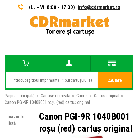
(Lu - Vi: 8:00 - 17:00)
info@cdrmarket.ro
Căutare
Pagina principală
»
Cartuse cerneala
»
Canon
»
Cartus original
»
Canon PGI-9R 1040B001 roșu (red) cartuș original
Canon PGI-9R 1040B001
înapoi la
listă
roșu (red) cartuș original