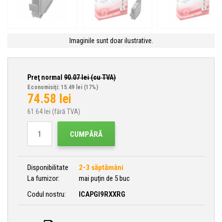
Imaginile sunt doar ilustrative.
Preţ normal
90.07
lei (cu TVA)
Economisiţi: 15.49 lei
(17%)
74.58
lei
61.64
lei (fără TVA)
CUMPĂRĂ
Disponibilitate
2-3 săptămâni
La furnizor:
mai puțin de 5 buc
Codul nostru:
ICAPGI9RXXRG