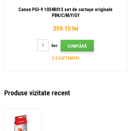
Canon PGI-9 1034B013 set de cartușe originale
PBK/C/M/Y/GY
359.15 lei
buc
CUMPĂRĂ
2-3 SĂPTĂMÂNI
Produse vizitate recent
Canon
PGI-
9R