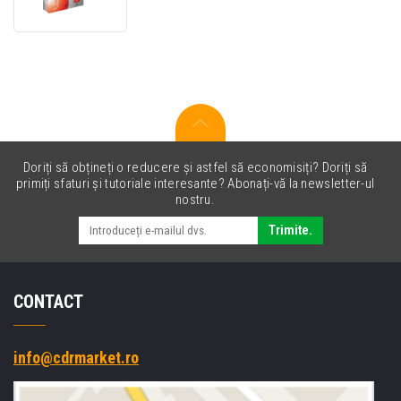
1040B001
roșu
(red)
cartuș
original
Doriți să obțineți o reducere și astfel să economisiți? Doriți să
primiți sfaturi și tutoriale interesante? Abonați-vă la newsletter-ul
nostru.
Trimite.
CONTACT
info@cdrmarket.ro