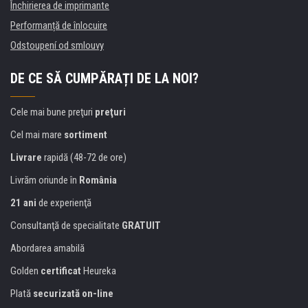
Închirierea de imprimante
Performanță de înlocuire
Odstoupení od smlouvy
DE CE SĂ CUMPĂRAȚI DE LA NOI?
Cele mai bune preţuri
preţuri
Cel mai mare
sortiment
Livrare
rapidă (48-72 de ore)
Livrăm oriunde în
România
21 ani
de experienţă
Consultanţă de specialitate
GRATUIT
Abordarea amabilă
Golden
certificat
Heureka
Plată
securizată on-line