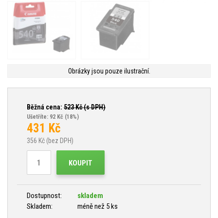
Obrázky jsou pouze ilustrační.
Běžná cena:
523
Kč (s DPH)
Ušetříte: 92 Kč
(18%)
431
Kč
356
Kč (bez DPH)
KOUPIT
Dostupnost:
skladem
Skladem:
méně než 5 ks