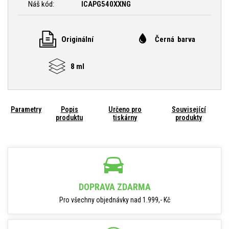
Náš kód:
ICAPG540XXNG
Originální
Černá barva
8 ml
Parametry
Popis
Určeno pro
Související
produktu
tiskárny
produkty
DOPRAVA ZDARMA
Pro všechny objednávky nad 1.999,- Kč