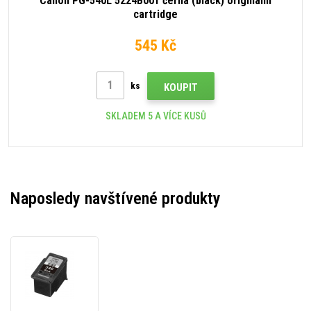
Canon PG-540L 5224B001 černá (black) originální
cartridge
545 Kč
ks
KOUPIT
SKLADEM 5 A VÍCE KUSŮ
Naposledy navštívené produkty
Canon
PG-
540
5225B001