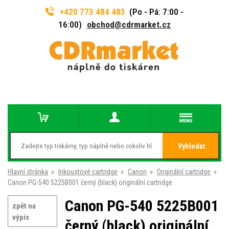
+420 773 484 483
(Po - Pá: 7:00 -
16:00)
obchod@cdrmarket.cz
Vyhledat
Hlavní stránka
»
Inkoustové cartridge
»
Canon
»
Originální cartridge
»
Canon PG-540 5225B001 černý (black) originální cartridge
Canon PG-540 5225B001
zpět na
výpis
černý (black) originální