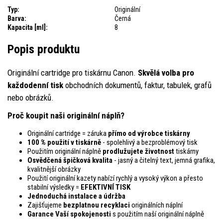
Typ:
Originální
Barva:
Černá
Kapacita [ml]:
8
Popis produktu
Originální cartridge pro tiskárnu Canon.
Skvělá volba pro
každodenní tisk
obchodních dokumentů, faktur, tabulek, grafů
nebo obrázků.
Proč koupit naši originální náplň?
Originální cartridge = záruka
přímo od výrobce tiskárny
100 % použití v tiskárně
- spolehlivý a bezproblémový tisk
Použitím originální náplně
prodlužujete životnost
tiskárny
Osvědčená špičková kvalita
- jasný a čitelný text, jemná grafika,
kvalitnější obrázky
Použití originální kazety nabízí rychlý a vysoký výkon a přesto
stabilní výsledky =
EFEKTIVNÍ TISK
Jednoduchá instalace a údržba
Zajišťujeme
bezplatnou recyklaci
originálních náplní
Garance Vaší spokojenosti
s použitím naší originální náplně