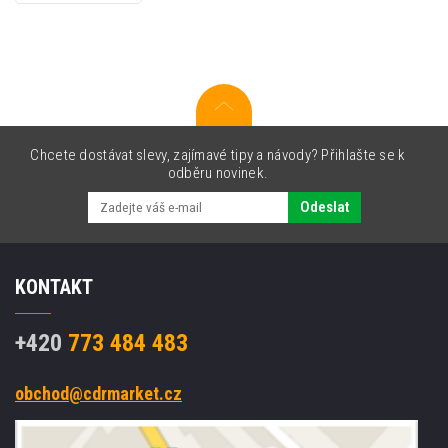
černý
(black)
originální
cartridge
Chcete dostávat slevy, zajímavé tipy a návody? Přihlašte se k
odběru novinek.
Odeslat
KONTAKT
+420
773 484 483
obchod@cdrmarket.cz