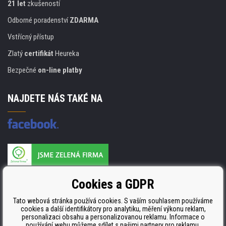
21 let
zkušeností
Odborné poradenství
ZDARMA
Vstřícný přístup
Zlatý
certifikát
Heureka
Bezpečné
on-line platby
NAJDETE NÁS TAKÉ NA
Výrobce náplní je držitelem certifikátu
Cookies a GDPR
ISO 9001. ISO 14001 a STMC.
Tato webová stránka používá cookies. S vaším souhlasem používáme
cookies a další identifikátory pro analytiku, měření výkonu reklam,
personalizaci obsahu a personalizovanou reklamu. Informace o
používání webu můžeme sdílet s našimi partnery pro reklamu,