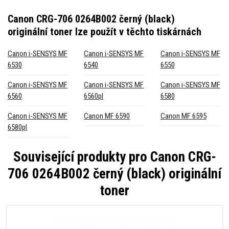
Canon CRG-706 0264B002 černý (black)
originální toner
lze použít v těchto tiskárnách
Canon i-SENSYS MF
Canon i-SENSYS MF
Canon i-SENSYS MF
6530
6540
6550
Canon i-SENSYS MF
Canon i-SENSYS MF
Canon i-SENSYS MF
6560
6560pl
6580
Canon i-SENSYS MF
Canon MF 6590
Canon MF 6595
6580pl
Související produkty pro
Canon CRG-
706 0264B002 černý (black) originální
toner