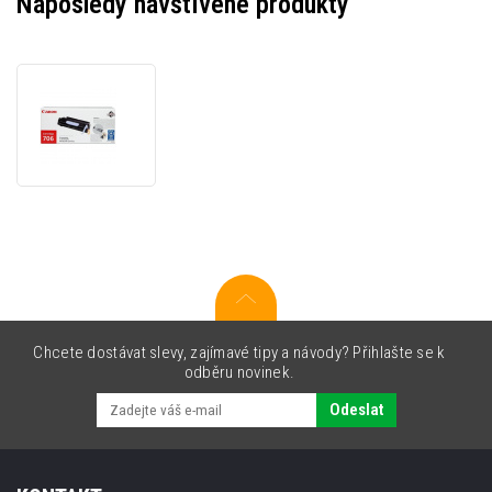
Naposledy navštívené produkty
Canon
CRG-
706
0264B002
černý
(black)
originální
toner
Chcete dostávat slevy, zajímavé tipy a návody? Přihlašte se k
odběru novinek.
Odeslat