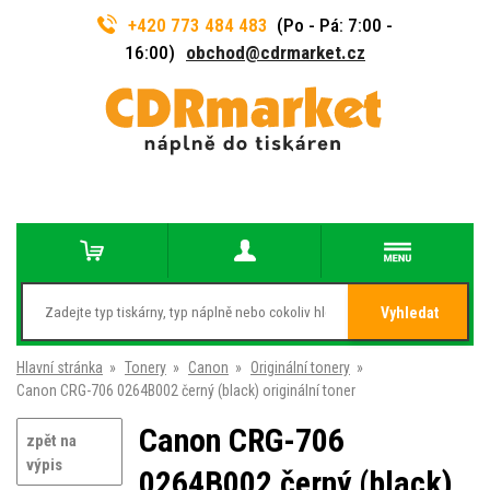
+420 773 484 483
(Po - Pá: 7:00 -
16:00)
obchod@cdrmarket.cz
Vyhledat
Hlavní stránka
»
Tonery
»
Canon
»
Originální tonery
»
Canon CRG-706 0264B002 černý (black) originální toner
Canon CRG-706
zpět na
výpis
0264B002 černý (black)